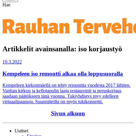
Hae
Artikkelit avainsanalla: iso korjaustyö
10.3.2022
Kempeleen iso remontti alkaa olla loppusuoralla
Kempeleen kirkonmäellä on tehty remonttia vuodesta 2017 lähtien.
Vanhan kirkon ja kellotapulin laaja restaurointi ja peruskorjaus
saadaan päätökseen tänä vuonna. Tukiyhdistys myy edelleen
virtuaalipaanuja. Suunnitteilla on myös tukikonsertti.
Sivun alkuun
Uutiset