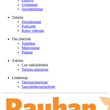
Etusivu
Uusimmat
Suosituimmat
Tutustu
Seurakunnat
Podcastit
Katso videoita
Ota yhteyttä
Toimitus
Mainostajat
Palaute
Arkisto
Lue näköislehteä
Tutustu arkistoon
Lisätietoja
Tietosuojaseloste
Saavutettavuusseloste