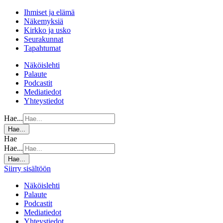
Ihmiset ja elämä
Näkemyksiä
Kirkko ja usko
Seurakunnat
Tapahtumat
Näköislehti
Palaute
Podcastit
Mediatiedot
Yhteystiedot
Hae...
Hae...
Hae
Hae...
Hae...
Siirry sisältöön
Näköislehti
Palaute
Podcastit
Mediatiedot
Yhteystiedot