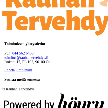
Toimituksen yhteystiedot
Puh.
044 562 6450
toimitus@rauhantervehdys.fi
Isokatu 17, PL 102, 90100 Oulu
Lähetä juttuvinkki
Seuraa meitä somessa
© Rauhan Tervehdys
Digi- ja mainostoimisto Höyry Rovaniemi ja Oulu