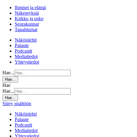
Ihmiset ja elämä
Näkemyksiä
Kirkko ja usko
Seurakunnat
Tapahtumat
Näköislehti
Palaute
Podcastit
Mediatiedot
Yhteystiedot
Hae...
Hae...
Hae
Hae...
Hae...
Siirry sisältöön
Näköislehti
Palaute
Podcastit
Mediatiedot
Yhteystiedot