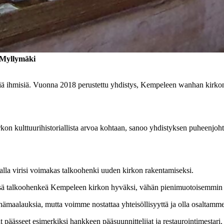
 Myllymäki
siä ihmisiä. Vuonna 2018 perustettu yhdistys, Kempeleen wanhan kirkon
rkon kulttuurihistoriallista arvoa kohtaan, sanoo yhdistyksen puheenjoh
lla virisi voimakas talkoohenki uuden kirkon rakentamiseksi.
sä talkoohenkeä Kempeleen kirkon hyväksi, vähän pienimuotoisemmin t
inämaalauksia, mutta voimme nostattaa yhteisöllisyyttä ja olla osalta
 päässeet esimerkiksi hankkeen pääsuunnittelijat ja restaurointimestari.