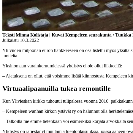
Teksti Minna Kolistaja | Kuvat Kempeleen seurakunta / Tuukka
Julkaistu 10.3.2022
Yli viiden miljoonan euron hankkeeseen on osallistettu myös yksittäi
tuotteita.
Yksinomaan varainkeruumielessä yhdistys ei ole ollut liikkeellä:
– Ajatuksena on ollut, että voisimme lisätä kiinnostusta Kempeleen ki
Virtuaalipaanuilla tukea remontille
Kun Ylivieskan kirkko tuhoutui tulipalossa vuonna 2016, paikkakunna
– Kempeleen wanhan kirkon ystävät ry on halunnut olla herättelemäs
– Talkoilla me emme tietenkään voi esimerkiksi korjata arvokkaita se
Yhdistys on järjestänyt muutamia luentotilaisuuksia, joissa ääneen ovat