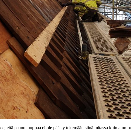
lee, että paanukauppaa ei ole päästy tekemään siinä mitassa kuin alun p