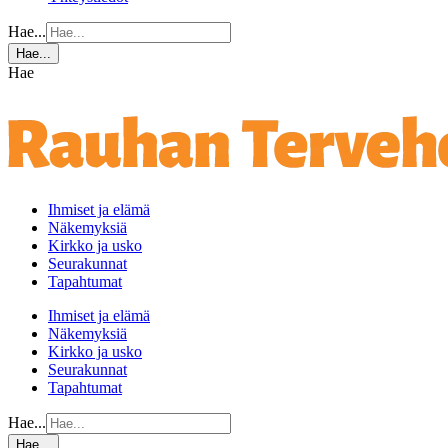
Hae...
Hae...
Hae
Ihmiset ja elämä
Näkemyksiä
Kirkko ja usko
Seurakunnat
Tapahtumat
Ihmiset ja elämä
Näkemyksiä
Kirkko ja usko
Seurakunnat
Tapahtumat
Hae...
Hae...