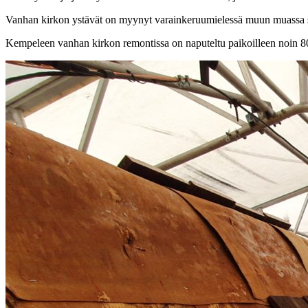
Vanhan kirkon ystävät on myynyt varainkeruumielessä muun muassa sei
Kempeleen vanhan kirkon remontissa on naputeltu paikoilleen noin 80