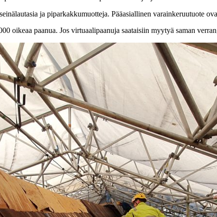
nälautasia ja piparkakkumuotteja. Pääasiallinen varainkeruutuote ovat
00 oikeaa paanua. Jos virtuaalipaanuja saataisiin myytyä saman verra