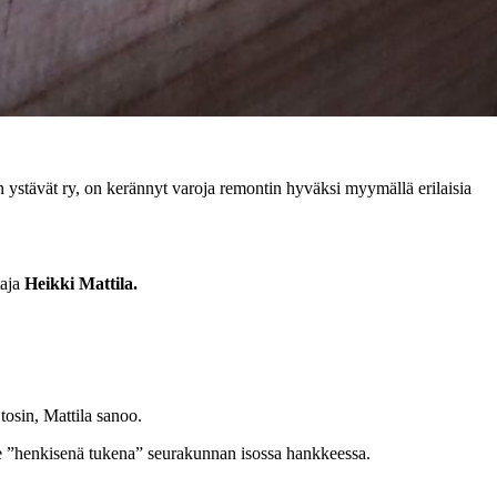
 ystävät ry, on kerännyt varoja remontin hyväksi myymällä erilaisia
taja
Heikki Mattila.
osin, Mattila sanoo.
mme ”henkisenä tukena” seurakunnan isossa hankkeessa.