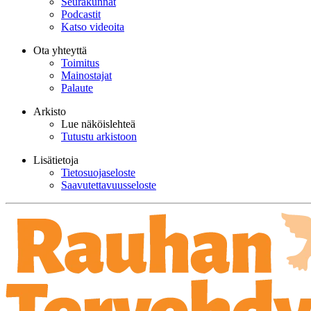
Seurakunnat
Podcastit
Katso videoita
Ota yhteyttä
Toimitus
Mainostajat
Palaute
Arkisto
Lue näköislehteä
Tutustu arkistoon
Lisätietoja
Tietosuojaseloste
Saavutettavuusseloste