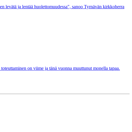
len levätä ja lentää huolettomuudessa", sanoo Tyrnävän kirkkoherra
lun toteuttaminen on viime ja tänä vuonna muuttunut monella tapaa.