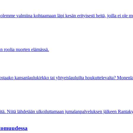
emme valmiina kohtaamaan läpi kesän erityisesti heitä, joilla ei ole mu
n roolia nuorten elämässä.
staako kansanlaulukirkko tai yhtyeislauluilta houkuttelevalta? Monenlais
tä. Niitä lähdetään ulkoiluttamaan jumalanpalveluksen jälkeen Rantak
ttomuudessa