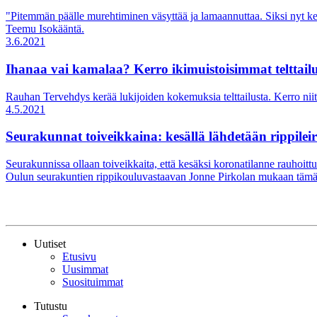
"Pitemmän päälle murehtiminen väsyttää ja lamaannuttaa. Siksi nyt ke
Teemu Isokääntä.
3.6.2021
Ihanaa vai kamalaa? Kerro ikimuistoisimmat telttail
Rauhan Tervehdys kerää lukijoiden kokemuksia telttailusta. Kerro niitä
4.5.2021
Seurakunnat toiveikkaina: kesällä lähdetään rippileire
Seurakunnissa ollaan toiveikkaita, että kesäksi koronatilanne rauhoitt
Oulun seurakuntien rippikouluvastaavan Jonne Pirkolan mukaan tämä 
Uutiset
Etusivu
Uusimmat
Suosituimmat
Tutustu