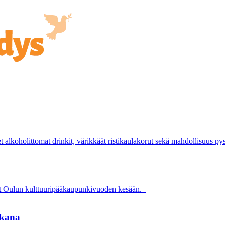
et alkoholittomat drinkit, värikkäät ristikaulakorut sekä mahdollisuus p
it Oulun kulttuuripääkaupunkivuoden kesään.
ikana