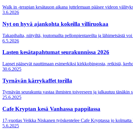
Walk in -terapian kesätauon aikana juttelemaan pääsee videon välityks
3.6.2026
Nyt on hyvä ajankohta kokeilla villiruokaa
Takapihalta, niityiltä, joutomailta pellonpientareilta ja lähimetsästä voi
6.5.2026
Lasten kesätapahtumat seurakunnissa 2026
Lapset pääsevät nauttimaan esimerkiksi kirkkobingosta, retkistä, kerhoi
30.6.2025
Tyrnävän kärrykaffet torilla
Tyrnävän seurakunta vastaa ihmisten toiveeseen ja jalkautuu tänäkin s
25.6.2025
Cafe Kryptan kesä Vanhassa pappilassa
17-vuotias Veikka Niskanen työskentelee Cafe Kryptassa jo kolmatta 
5.6.2025