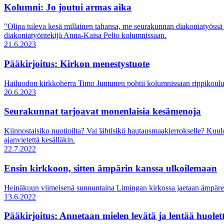
Kolumni: Jo joutui armas aika
"Olipa tuleva kesä millainen tahansa, me seurakunnan diakoniatyössä ol
diakoniatyöntekijä Anna-Kaisa Pelto kolumnissaan.
21.6.2023
Pääkirjoitus: Kirkon menestystuote
Hailuodon kirkkoherra Timo Juntunen pohtii kolumnissaan rippikoulu
20.6.2023
Seurakunnat tarjoavat monenlaisia kesämenoja
Kiinnostaisiko nuotioilta? Vai lähtisikö hautausmaakierrokselle? Kuulo
ajanvietettä kesälläkin.
22.7.2022
Ensin kirkkoon, sitten ämpärin kanssa ulkoilemaan
Heinäkuun viimeisenä sunnuntaina Limingan kirkossa jaetaan ämpärei
13.6.2022
Pääkirjoitus: Annetaan mielen levätä ja lentää huole