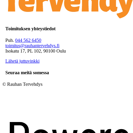
Toimituksen yhteystiedot
Puh.
044 562 6450
toimitus@rauhantervehdys.fi
Isokatu 17, PL 102, 90100 Oulu
Lähetä juttuvinkki
Seuraa meitä somessa
© Rauhan Tervehdys
Digi- ja mainostoimisto Höyry Rovaniemi ja Oulu