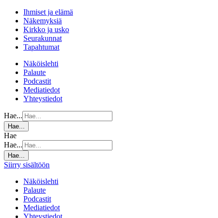
Ihmiset ja elämä
Näkemyksiä
Kirkko ja usko
Seurakunnat
Tapahtumat
Näköislehti
Palaute
Podcastit
Mediatiedot
Yhteystiedot
Hae...
Hae...
Hae
Hae...
Hae...
Siirry sisältöön
Näköislehti
Palaute
Podcastit
Mediatiedot
Yhteystiedot