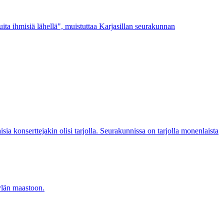
ita ihmisiä lähellä", muistuttaa Karjasillan seurakunnan
ia konserttejakin olisi tarjolla. Seurakunnissa on tarjolla monenlaista
ylän maastoon.