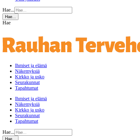
Hae...
Hae...
Hae
Ihmiset ja elämä
Näkemyksiä
Kirkko ja usko
Seurakunnat
Tapahtumat
Ihmiset ja elämä
Näkemyksiä
Kirkko ja usko
Seurakunnat
Tapahtumat
Hae...
Hae...