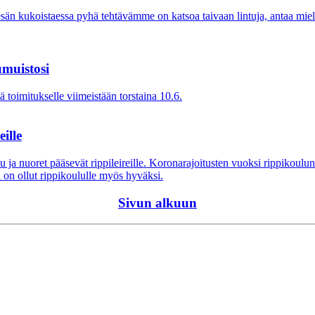
sän kukoistaessa pyhä tehtävämme on katsoa taivaan lintuja, antaa mie
umuistosi
 toimitukselle viimeistään torstaina 10.6.
ille
uu ja nuoret pääsevät rippileireille. Koronarajoitusten vuoksi rippikou
on ollut rippikoululle myös hyväksi.
Sivun alkuun