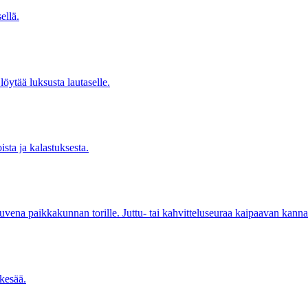
ellä.
 löytää luksusta lautaselle.
sta ja kalastuksesta.
uvena paikkakunnan torille. Juttu- tai kahvitteluseuraa kaipaavan kann
kesää.