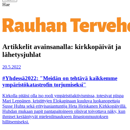
Hae
Artikkelit avainsanalla: kirkkopäivät ja
lähetysjuhlat
20.5.2022
#Yhdessä2022: "Meidän on tehtävä kaikkemme
ympäristökatastrofin torjumiseksi"
Kirkolla pitäisi olla iso rooli ympäristöaktivismissa, totesivat piispa
Mari Leppänen, kristittyjen Elokapinaan kuuluva luokanopettaja
Susse Huhta sekä erityisasiantuntija Heta Heiskanen Kirkkopäivillä.
Huhdan mukaan papit pantapaitoineen olisivat toivottava näky, kun
ihmiset kerääntyvät mielenilmaukseen ilmastonmuutoksen
hillitsemiseksi.