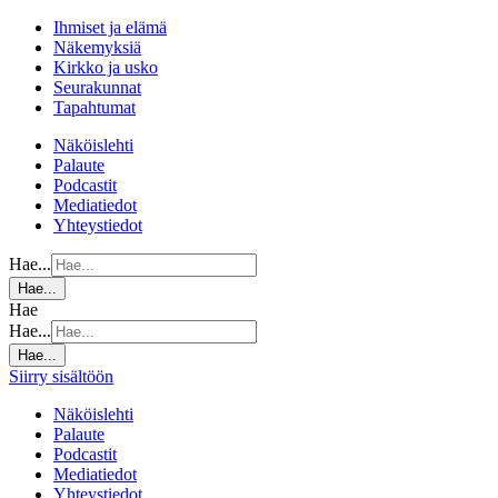
Ihmiset ja elämä
Näkemyksiä
Kirkko ja usko
Seurakunnat
Tapahtumat
Näköislehti
Palaute
Podcastit
Mediatiedot
Yhteystiedot
Hae...
Hae...
Hae
Hae...
Hae...
Siirry sisältöön
Näköislehti
Palaute
Podcastit
Mediatiedot
Yhteystiedot