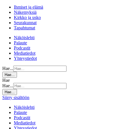
Ihmiset ja elämä
Näkemyksiä
Kirkko ja usko
Seurakunnat
Tapahtumat
Näköislehti
Palaute
Podcastit
Mediatiedot
Yhteystiedot
Hae...
Hae...
Hae
Hae...
Hae...
Siirry sisältöön
Näköislehti
Palaute
Podcastit
Mediatiedot
Yhteystiedot