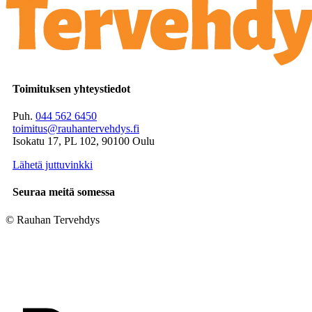
Toimituksen yhteystiedot
Puh.
044 562 6450
toimitus@rauhantervehdys.fi
Isokatu 17, PL 102, 90100 Oulu
Lähetä juttuvinkki
Seuraa meitä somessa
© Rauhan Tervehdys
Digi- ja mainostoimisto Höyry Rovaniemi ja Oulu