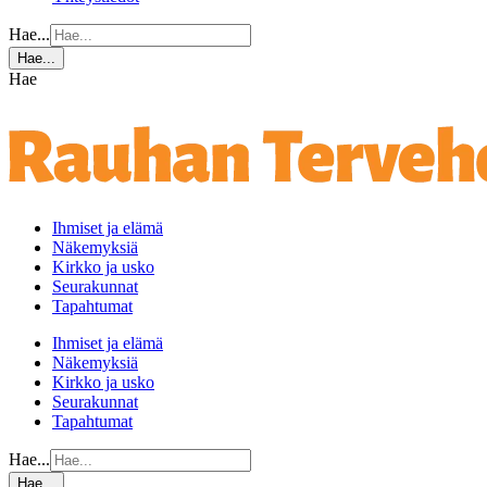
Hae...
Hae...
Hae
Ihmiset ja elämä
Näkemyksiä
Kirkko ja usko
Seurakunnat
Tapahtumat
Ihmiset ja elämä
Näkemyksiä
Kirkko ja usko
Seurakunnat
Tapahtumat
Hae...
Hae...