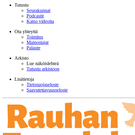
Tutustu
Seurakunnat
Podcastit
Katso videoita
Ota yhteyttä
Toimitus
Mainostajat
Palaute
Arkisto
Lue näköislehteä
Tutustu arkistoon
Lisätietoja
Tietosuojaseloste
Saavutettavuusseloste