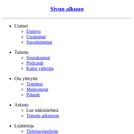
Sivun alkuun
Uutiset
Etusivu
Uusimmat
Suosituimmat
Tutustu
Seurakunnat
Podcastit
Katso videoita
Ota yhteyttä
Toimitus
Mainostajat
Palaute
Arkisto
Lue näköislehteä
Tutustu arkistoon
Lisätietoja
Tietosuojaseloste