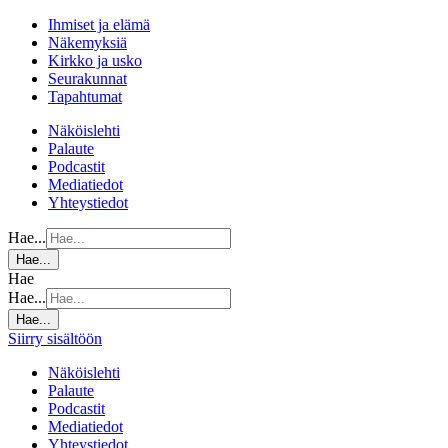
Ihmiset ja elämä
Näkemyksiä
Kirkko ja usko
Seurakunnat
Tapahtumat
Näköislehti
Palaute
Podcastit
Mediatiedot
Yhteystiedot
Hae...
Hae...
Hae
Hae...
Hae...
Siirry sisältöön
Näköislehti
Palaute
Podcastit
Mediatiedot
Yhteystiedot