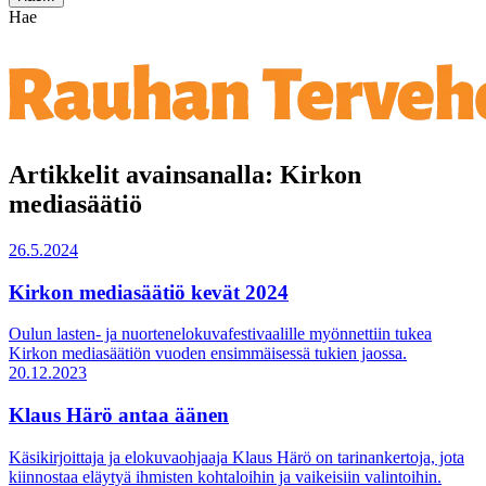
Hae
Artikkelit avainsanalla: Kirkon
mediasäätiö
26.5.2024
Kirkon mediasäätiö kevät 2024
Oulun lasten- ja nuortenelokuvafestivaalille myönnettiin tukea
Kirkon mediasäätiön vuoden ensimmäisessä tukien jaossa.
20.12.2023
Klaus Härö antaa äänen
Käsikirjoittaja ja elokuvaohjaaja Klaus Härö on tarinankertoja, jota
kiinnostaa eläytyä ihmisten kohtaloihin ja vaikeisiin valintoihin.