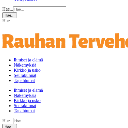
Hae...
Hae...
Hae
Ihmiset ja elämä
Näkemyksiä
Kirkko ja usko
Seurakunnat
Tapahtumat
Ihmiset ja elämä
Näkemyksiä
Kirkko ja usko
Seurakunnat
Tapahtumat
Hae...
Hae...