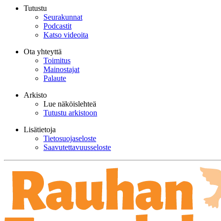
Tutustu
Seurakunnat
Podcastit
Katso videoita
Ota yhteyttä
Toimitus
Mainostajat
Palaute
Arkisto
Lue näköislehteä
Tutustu arkistoon
Lisätietoja
Tietosuojaseloste
Saavutettavuusseloste