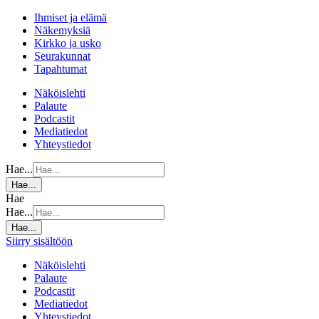
Ihmiset ja elämä
Näkemyksiä
Kirkko ja usko
Seurakunnat
Tapahtumat
Näköislehti
Palaute
Podcastit
Mediatiedot
Yhteystiedot
Hae...
Hae...
Hae
Hae...
Hae...
Siirry sisältöön
Näköislehti
Palaute
Podcastit
Mediatiedot
Yhteystiedot