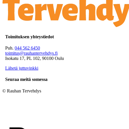
Toimituksen yhteystiedot
Puh.
044 562 6450
toimitus@rauhantervehdys.fi
Isokatu 17, PL 102, 90100 Oulu
Lähetä juttuvinkki
Seuraa meitä somessa
© Rauhan Tervehdys
Digi- ja mainostoimisto Höyry Rovaniemi ja Oulu