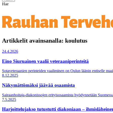
Hae
Artikkelit avainsanalla: koulutus
24.4.2026
Eino Siuruainen vaalii veteraaniperinteitä
Sotaveteraanien perinteiden vaaliminen on Oulun läänin entiselle maah
8.12.2025
Näkymättömäksi jäävää osaamista
Sairaanhoitaja-diakonissojen erityisosaamista hyödynnetään Suomessa
7.5.2025
Harjoittelujakso tutustutti diakoniaan – ihmisläheinen