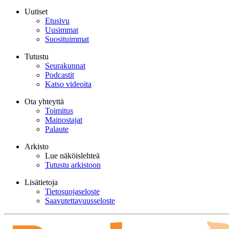
Uutiset
Etusivu
Uusimmat
Suosituimmat
Tutustu
Seurakunnat
Podcastit
Katso videoita
Ota yhteyttä
Toimitus
Mainostajat
Palaute
Arkisto
Lue näköislehteä
Tutustu arkistoon
Lisätietoja
Tietosuojaseloste
Saavutettavuusseloste