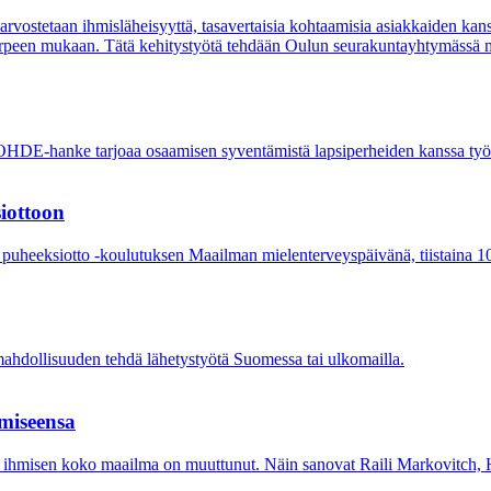
vostetaan ihmisläheisyyttä, tasavertaisia kohtaamisia asiakkaiden kans
arpeen mukaan. Tätä kehitystyötä tehdään Oulun seurakuntayhtymässä mu
E-hanke tarjoaa osaamisen syventämistä lapsiperheiden kanssa työske
iottoon
a puheeksiotto -koulutuksen Maailman mielenterveyspäivänä, tiistaina 1
mahdollisuuden tehdä lähetystyötä Suomessa tai ulkomailla.
miseensa
hmisen koko maailma on muuttunut. Näin sanovat Raili Markovitch, He