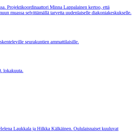
sa. Projektikoordinaattori Minna Lappalainen kertoo, että
un muassa selvittämällä tarvetta uudenlaiselle diakoniakeskukselle.
nteleville seurakuntien ammattilaisille.
0. lokakuuta.
lena Laukkala ja Hilkka Kälkäinen. Oululaisnaiset kuuluvat