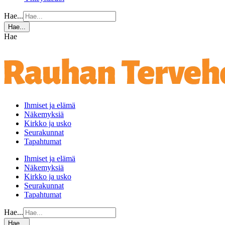
Hae...
Hae...
Hae
Ihmiset ja elämä
Näkemyksiä
Kirkko ja usko
Seurakunnat
Tapahtumat
Ihmiset ja elämä
Näkemyksiä
Kirkko ja usko
Seurakunnat
Tapahtumat
Hae...
Hae...