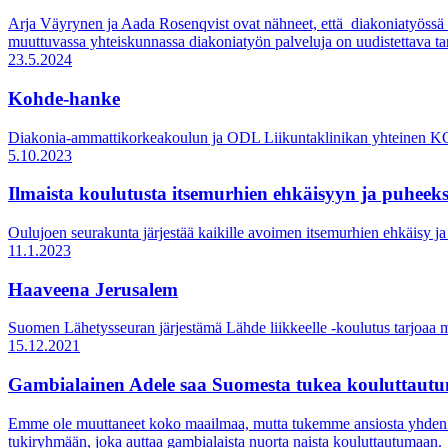
Arja Väyrynen ja Aada Rosenqvist ovat nähneet, että diakoniatyössä ar
muuttuvassa yhteiskunnassa diakoniatyön palveluja on uudistettava t
23.5.2024
Kohde-hanke
Diakonia-ammattikorkeakoulun ja ODL Liikuntaklinikan yhteinen KOHD
5.10.2023
Ilmaista koulutusta itsemurhien ehkäisyyn ja puheeks
Oulujoen seurakunta järjestää kaikille avoimen itsemurhien ehkäisy j
11.1.2023
Haaveena Jerusalem
Suomen Lähetysseuran järjestämä Lähde liikkeelle -koulutus tarjoaa 
15.12.2021
Gambialainen Adele saa Suomesta tukea kouluttautu
Emme ole muuttaneet koko maailmaa, mutta tukemme ansiosta yhden i
tukiryhmään, joka auttaa gambialaista nuorta naista kouluttautumaan.