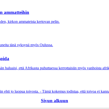
kon ammatteihin
den, kirkon ammateista kertovan pelin.
tuneita tänä syksynä myös Oulussa.
soida
n haluaisi, että Afrikasta puhuttaessa kerrottaisiin myös vanhoista afrik
n ehti jo luopua toivosta. - Tämä kokemus todistaa, että toivoa ei kanna
Sivun alkuun