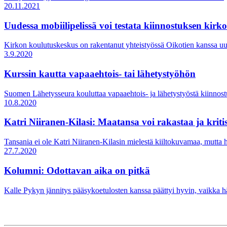
20.11.2021
Uudessa mobiilipelissä voi testata kiinnostuksen kir
Kirkon koulutuskeskus on rakentanut yhteistyössä Oikotien kanssa uu
3.9.2020
Kurssin kautta vapaaehtois- tai lähetystyöhön
Suomen Lähetysseura kouluttaa vapaaehtois- ja lähetystyöstä kiinnos
10.8.2020
Katri Niiranen-Kilasi: Maatansa voi rakastaa ja kriti
Tansania ei ole Katri Niiranen-Kilasin mielestä kiiltokuvamaa, mutta hä
27.7.2020
Kolumni: Odottavan aika on pitkä
Kalle Pykyn jännitys pääsykoetulosten kanssa päättyi hyvin, vaikka hä