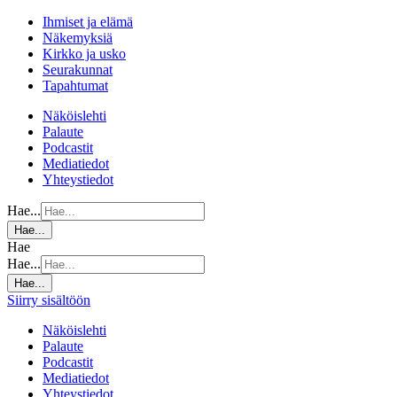
Ihmiset ja elämä
Näkemyksiä
Kirkko ja usko
Seurakunnat
Tapahtumat
Näköislehti
Palaute
Podcastit
Mediatiedot
Yhteystiedot
Hae...
Hae...
Hae
Hae...
Hae...
Siirry sisältöön
Näköislehti
Palaute
Podcastit
Mediatiedot
Yhteystiedot