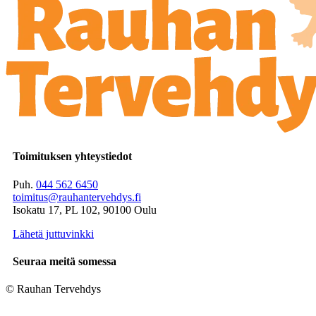
Toimituksen yhteystiedot
Puh.
044 562 6450
toimitus@rauhantervehdys.fi
Isokatu 17, PL 102, 90100 Oulu
Lähetä juttuvinkki
Seuraa meitä somessa
© Rauhan Tervehdys
Digi- ja mainostoimisto Höyry Rovaniemi ja Oulu