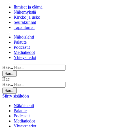
Ihmiset ja elämä
Näkemyksiä
Kirkko ja usko
Seurakunnat
Tapahtumat
Näköislehti
Palaute
Podcastit
Mediatiedot
Yhteystiedot
Hae...
Hae...
Hae
Hae...
Hae...
Siirry sisältöön
Näköislehti
Palaute
Podcastit
Mediatiedot
Yhteystiedot