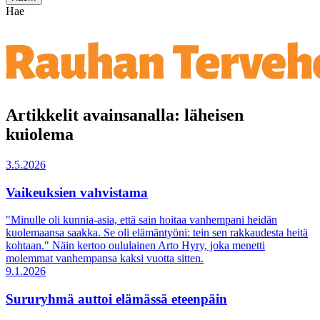
Hae
Artikkelit avainsanalla: läheisen
kuiolema
3.5.2026
Vaikeuksien vahvistama
"Minulle oli kunnia-asia, että sain hoitaa vanhempani heidän
kuolemaansa saakka. Se oli elämäntyöni: tein sen rakkaudesta heitä
kohtaan." Näin kertoo oululainen Arto Hyry, joka menetti
molemmat vanhempansa kaksi vuotta sitten.
9.1.2026
Sururyhmä auttoi elämässä eteenpäin