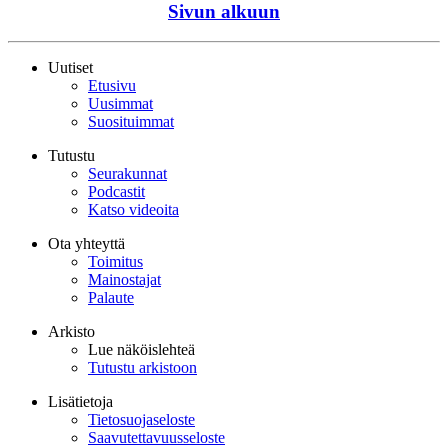
Sivun alkuun
Uutiset
Etusivu
Uusimmat
Suosituimmat
Tutustu
Seurakunnat
Podcastit
Katso videoita
Ota yhteyttä
Toimitus
Mainostajat
Palaute
Arkisto
Lue näköislehteä
Tutustu arkistoon
Lisätietoja
Tietosuojaseloste
Saavutettavuusseloste