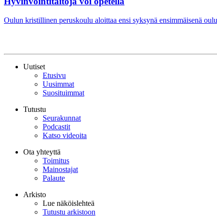
Hyvinvointitaitoja voi opetella
Oulun kristillinen peruskoulu aloittaa ensi syksynä ensimmäisenä oul
Uutiset
Etusivu
Uusimmat
Suosituimmat
Tutustu
Seurakunnat
Podcastit
Katso videoita
Ota yhteyttä
Toimitus
Mainostajat
Palaute
Arkisto
Lue näköislehteä
Tutustu arkistoon