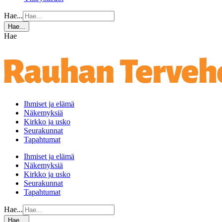
Hae...
Hae...
Hae
Ihmiset ja elämä
Näkemyksiä
Kirkko ja usko
Seurakunnat
Tapahtumat
Ihmiset ja elämä
Näkemyksiä
Kirkko ja usko
Seurakunnat
Tapahtumat
Hae...
Hae...