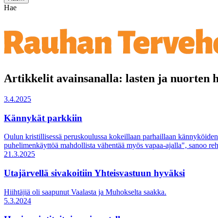
Hae
Artikkelit avainsanalla: lasten ja nuorten 
3.4.2025
Kännykät parkkiin
Oulun kristillisessä peruskoulussa kokeillaan parhaillaan kännyköiden 
puhelimenkäyttöä mahdollista vähentää myös vapaa-ajalla", sanoo reht
21.3.2025
Utajärvellä sivakoitiin Yhteisvastuun hyväksi
Hiihtäjiä oli saapunut Vaalasta ja Muhokselta saakka.
5.3.2024