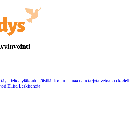
hyvinvointi
täyskieltoa yläkouluikäisillä. Koulu haluaa näin tarjota vetoapua kodeill
ori Eliisa Leskisenoja.