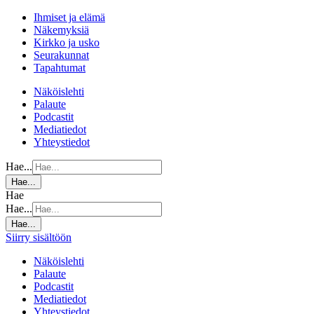
Ihmiset ja elämä
Näkemyksiä
Kirkko ja usko
Seurakunnat
Tapahtumat
Näköislehti
Palaute
Podcastit
Mediatiedot
Yhteystiedot
Hae...
Hae...
Hae
Hae...
Hae...
Siirry sisältöön
Näköislehti
Palaute
Podcastit
Mediatiedot
Yhteystiedot