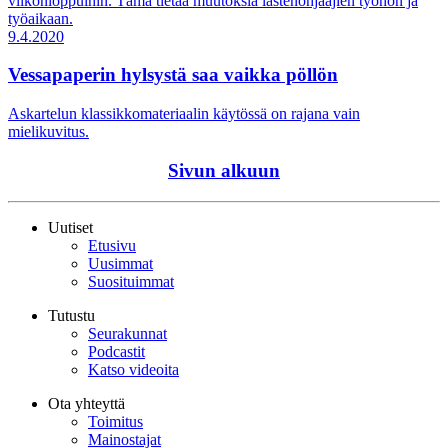
viikonloppuihin. Tämä tietää muutoksia lastenohjaajien työhön ja
työaikaan.
9.4.2020
Vessapaperin hylsystä saa vaikka pöllön
Askartelun klassikkomateriaalin käytössä on rajana vain
mielikuvitus.
Sivun alkuun
Uutiset
Etusivu
Uusimmat
Suosituimmat
Tutustu
Seurakunnat
Podcastit
Katso videoita
Ota yhteyttä
Toimitus
Mainostajat