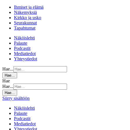
Ihmiset ja elämä
Näkemyksiä
Kirkko ja usko
Seurakunnat
Tapahtumat
Näköislehti
Palaute
Podcastit
Mediatiedot
Yhteystiedot
Hae...
Hae...
Hae
Hae...
Hae...
Siirry sisältöön
Näköislehti
Palaute
Podcastit
Mediatiedot
Yhteystiedot