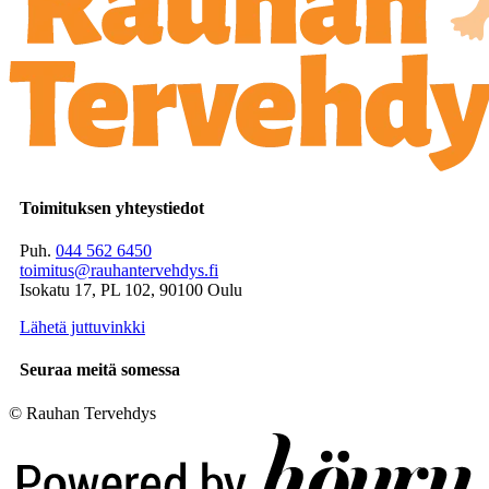
Toimituksen yhteystiedot
Puh.
044 562 6450
toimitus@rauhantervehdys.fi
Isokatu 17, PL 102, 90100 Oulu
Lähetä juttuvinkki
Seuraa meitä somessa
© Rauhan Tervehdys
Digi- ja mainostoimisto Höyry Rovaniemi ja Oulu