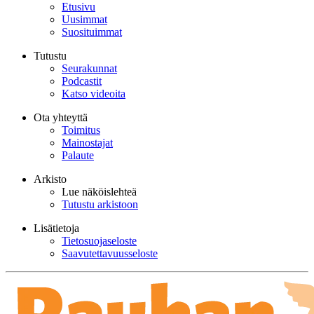
Etusivu
Uusimmat
Suosituimmat
Tutustu
Seurakunnat
Podcastit
Katso videoita
Ota yhteyttä
Toimitus
Mainostajat
Palaute
Arkisto
Lue näköislehteä
Tutustu arkistoon
Lisätietoja
Tietosuojaseloste
Saavutettavuusseloste