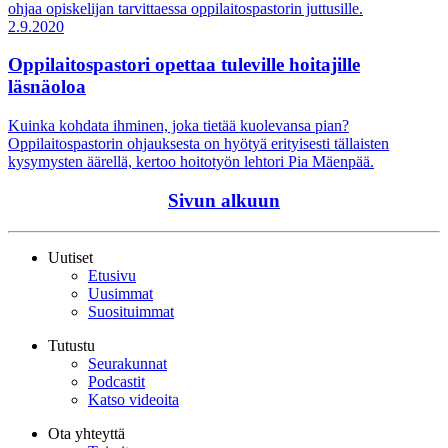
ohjaa opiskelijan tarvittaessa oppilaitospastorin juttusille.
2.9.2020
Oppilaitospastori opettaa tuleville hoitajille
läsnäoloa
Kuinka kohdata ihminen, joka tietää kuolevansa pian?
Oppilaitospastorin ohjauksesta on hyötyä erityisesti tällaisten
kysymysten äärellä, kertoo hoitotyön lehtori Pia Mäenpää.
Sivun alkuun
Uutiset
Etusivu
Uusimmat
Suosituimmat
Tutustu
Seurakunnat
Podcastit
Katso videoita
Ota yhteyttä