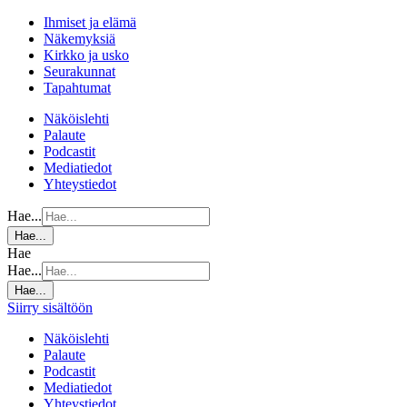
Ihmiset ja elämä
Näkemyksiä
Kirkko ja usko
Seurakunnat
Tapahtumat
Näköislehti
Palaute
Podcastit
Mediatiedot
Yhteystiedot
Hae...
Hae...
Hae
Hae...
Hae...
Siirry sisältöön
Näköislehti
Palaute
Podcastit
Mediatiedot
Yhteystiedot