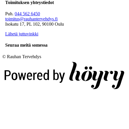
Toimituksen yhteystiedot
Puh.
044 562 6450
toimitus@rauhantervehdys.fi
Isokatu 17, PL 102, 90100 Oulu
Lähetä juttuvinkki
Seuraa meitä somessa
© Rauhan Tervehdys
Digi- ja mainostoimisto Höyry Rovaniemi ja Oulu