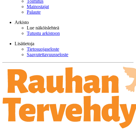
Toimitus
Mainostajat
Palaute
Arkisto
Lue näköislehteä
Tutustu arkistoon
Lisätietoja
Tietosuojaseloste
Saavutettavuusseloste