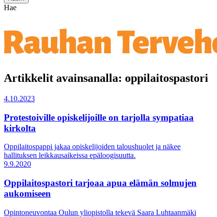
Hae
Artikkelit avainsanalla: oppilaitospastori
4.10.2023
Protestoiville opiskelijoille on tarjolla sympatiaa
kirkolta
Oppilaitospappi jakaa opiskelijoiden taloushuolet ja näkee
hallituksen leikkausaikeissa epäloogisuutta.
9.9.2020
Oppilaitospastori tarjoaa apua elämän solmujen
aukomiseen
Opintoneuvontaa Oulun yliopistolla tekevä Saara Luhtaanmäki