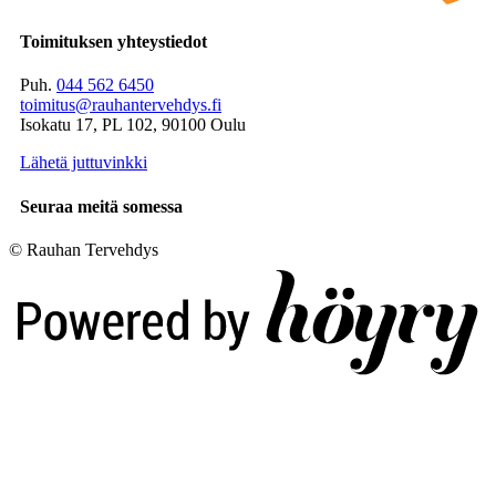
Toimituksen yhteystiedot
Puh.
044 562 6450
toimitus@rauhantervehdys.fi
Isokatu 17, PL 102, 90100 Oulu
Lähetä juttuvinkki
Seuraa meitä somessa
© Rauhan Tervehdys
Digi- ja mainostoimisto Höyry Rovaniemi ja Oulu