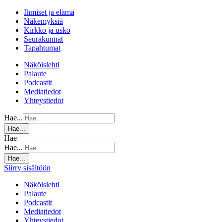
Ihmiset ja elämä
Näkemyksiä
Kirkko ja usko
Seurakunnat
Tapahtumat
Näköislehti
Palaute
Podcastit
Mediatiedot
Yhteystiedot
Hae...
Hae...
Hae
Hae...
Hae...
Siirry sisältöön
Näköislehti
Palaute
Podcastit
Mediatiedot
Yhteystiedot