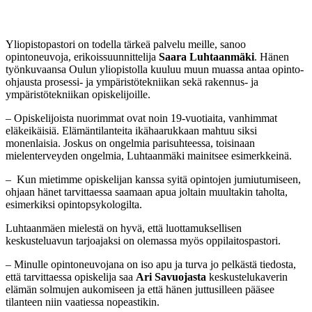
Yliopistopastori on todella tärkeä palvelu meille, sanoo
opintoneuvoja, erikoissuunnittelija
Saara Luhtaanmäki
. Hänen
työnkuvaansa Oulun yliopistolla kuuluu muun muassa antaa opinto-
ohjausta prosessi- ja ympäristötekniikan sekä rakennus- ja
ympäristötekniikan opiskelijoille.
– Opiskelijoista nuorimmat ovat noin 19-vuotiaita, vanhimmat
eläkeikäisiä. Elämäntilanteita ikähaarukkaan mahtuu siksi
monenlaisia. Joskus on ongelmia parisuhteessa, toisinaan
mielenterveyden ongelmia, Luhtaanmäki mainitsee esimerkkeinä.
– Kun mietimme opiskelijan kanssa syitä opintojen jumiutumiseen,
ohjaan hänet tarvittaessa saamaan apua joltain muultakin taholta,
esimerkiksi opintopsykologilta.
Luhtaanmäen mielestä on hyvä, että luottamuksellisen
keskusteluavun tarjoajaksi on olemassa myös oppilaitospastori.
– Minulle opintoneuvojana on iso apu ja turva jo pelkästä tiedosta,
että tarvittaessa opiskelija saa
Ari Savuojasta
keskustelukaverin
elämän solmujen aukomiseen ja että hänen juttusilleen pääsee
tilanteen niin vaatiessa nopeastikin.