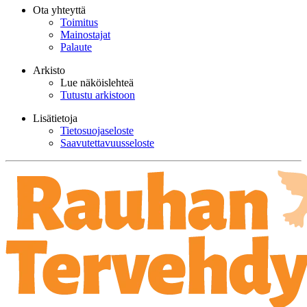
Ota yhteyttä
Toimitus
Mainostajat
Palaute
Arkisto
Lue näköislehteä
Tutustu arkistoon
Lisätietoja
Tietosuojaseloste
Saavutettavuusseloste