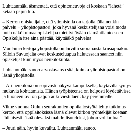
Luhtaanmäki täsmentää, että opintoneuvoja ei koskaan ”lähetä”
ketään papin luo.
– Kerron opiskelijalle, että yliopistolla on tarjolla tällainenkin
palvelu – yliopistopastori, joka hyvänä keskustelijana voisi tuoda
uutta näkökulmaa opiskelijaa mietityttävään elämäntilanteeseen.
Opiskelija itse aina päättää, käyttääkö palvelua.
Muutamia kertoja yliopistolla on tarvittu suoranaista kriisiapuakin.
Silloin Savuojalta ovat keskusteluapua halutessaan saaneet niin
opiskelijat kuin myös henkilökunta.
Luhtaanmäki sanoo arvostavansa sitä, kuinka yliopistopastori on
läsnä yliopistolla.
– Ari henkilönä on sopivasti näkyvä kampuksella, käytävillä syntyy
mukavia kohtaamisia. Hänen työpisteensä on helposti löydettävissä
ja huoneen ovi on paljon auki viestittäen: käy peremmälle.
Viime vuonna Oulun seurakuntien oppilaitostyötä tehty tutkimus
kertoo, että oppilaitoksissa läsnä olevat kirkon työntekijät koetaan
”hiljaisesti läsnä olevaksi mahdollisuudeksi, johon voi tarttua.”
– Juuri näin, hyvin kuvailtu, Luhtaanmäki sanoo.