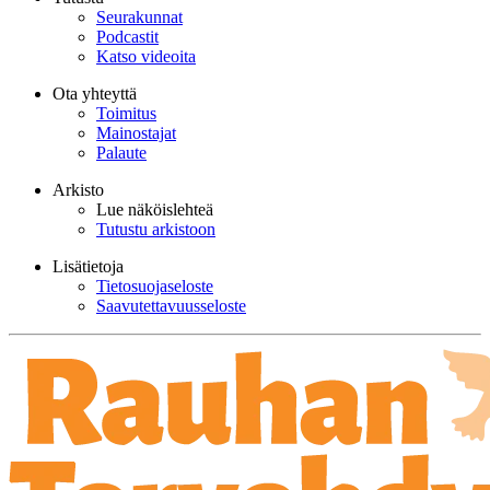
Seurakunnat
Podcastit
Katso videoita
Ota yhteyttä
Toimitus
Mainostajat
Palaute
Arkisto
Lue näköislehteä
Tutustu arkistoon
Lisätietoja
Tietosuojaseloste
Saavutettavuusseloste