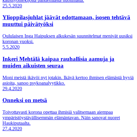
kausityöntekijöitä pandemiasta huolimatta.
25.5.2020
Ylioppilasjuhlat jäävät odottamaan, isosen tehtävä
muuttui päivätyöksi
Oululaisen Inga Haipuksen alkukesän suunnitelmat menivät uusiksi
koronan vuoksi.
5.5.2020
Inkeri Mehtälä kaipaa rauhallisia aamuja ja
muiden aikuisten seuraa
Moni meistä ikävöi nyt jotakin. Ikävä kertoo ihmisen elämästä hyviä
asioita, sanoo psykoanalyytikko.
29.4.2020
Onneksi on metsä
Toivottavasti korona opettaa ihmisiä valitsemaan aiempaa
ympäristöystävällisemmän elämäntavan. Näin sanovat nuoret
Haukiputaalta.
27.4.2020