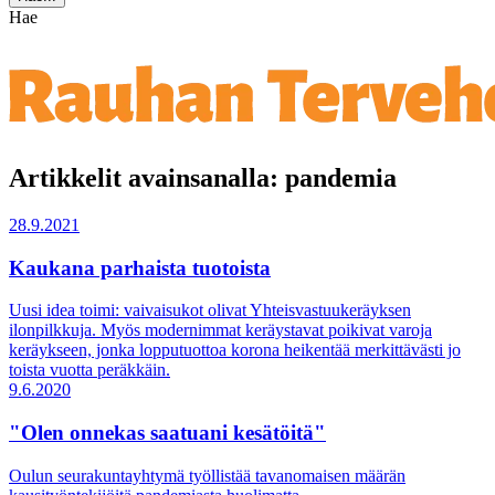
Hae
Artikkelit avainsanalla: pandemia
28.9.2021
Kaukana parhaista tuotoista
Uusi idea toimi: vaivaisukot olivat Yhteisvastuukeräyksen
ilonpilkkuja. Myös modernimmat keräystavat poikivat varoja
keräykseen, jonka lopputuottoa korona heikentää merkittävästi jo
toista vuotta peräkkäin.
9.6.2020
"Olen onnekas saatuani kesätöitä"
Oulun seurakuntayhtymä työllistää tavanomaisen määrän