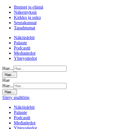
Ihmiset ja elämä
Näkemyksiä
Kirkko ja usko
Seurakunnat
Tapahtumat
Näköislehti
Palaute
Podcastit
Mediatiedot
Yhteystiedot
Hae...
Hae...
Hae
Hae...
Hae...
Siirry sisältöön
Näköislehti
Palaute
Podcastit
Mediatiedot
Yhteystiedot