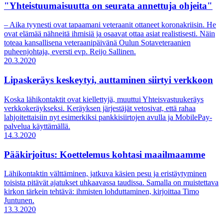
"Yhteistuumaisuutta on seurata annettuja ohjeita"
– Aika tyynesti ovat tapaamani veteraanit ottaneet koronakriisin. He
ovat elämää nähneitä ihmisiä ja osaavat ottaa asiat realistisesti. Näin
toteaa kansallisena veteraanipäivänä Oulun Sotaveteraanien
puheenjohtaja, eversti evp. Reijo Sallinen.
20.3.2020
Lipaskeräys keskeytyi, auttaminen siirtyi verkkoon
Koska lähikontaktit ovat kiellettyjä, muuttui Yhteisvastuukeräys
verkkokeräykseksi. Keräyksen järjestäjät vetosivat, että rahaa
lahjoitettaisiin nyt esimerkiksi pankkisiirtojen avulla ja MobilePay-
palvelua käyttämällä.
14.3.2020
Pääkirjoitus: Koettelemus kohtasi maailmaamme
Lähikontaktin välttäminen, jatkuva käsien pesu ja eristäytyminen
toisista pitävät ajatukset uhkaavassa taudissa. Samalla on muistettava
kirkon tärkein tehtävä: ihmisten lohduttaminen, kirjoittaa Timo
Juntunen.
13.3.2020