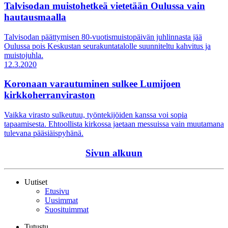
Talvisodan muistohetkeä vietetään Oulussa vain
hautausmaalla
Talvisodan päättymisen 80-vuotismuistopäivän juhlinnasta jää
Oulussa pois Keskustan seurakuntatalolle suunniteltu kahvitus ja
muistojuhla.
12.3.2020
Koronaan varautuminen sulkee Lumijoen
kirkkoherranviraston
Vaikka virasto sulkeutuu, työntekijöiden kanssa voi sopia
tapaamisesta. Ehtoollista kirkossa jaetaan messuissa vain muutamana
tulevana pääsiäispyhänä.
Sivun alkuun
Uutiset
Etusivu
Uusimmat
Suosituimmat
Tutustu