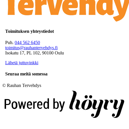
Toimituksen yhteystiedot
Puh.
044 562 6450
toimitus@rauhantervehdys.fi
Isokatu 17, PL 102, 90100 Oulu
Lähetä juttuvinkki
Seuraa meitä somessa
© Rauhan Tervehdys
Digi- ja mainostoimisto Höyry Rovaniemi ja Oulu