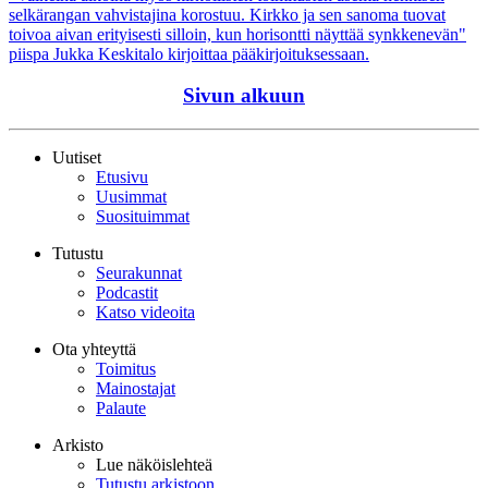
selkärangan vahvistajina korostuu. Kirkko ja sen sanoma tuovat
toivoa aivan erityisesti silloin, kun horisontti näyttää synkkenevän"
piispa Jukka Keskitalo kirjoittaa pääkirjoituksessaan.
Sivun alkuun
Uutiset
Etusivu
Uusimmat
Suosituimmat
Tutustu
Seurakunnat
Podcastit
Katso videoita
Ota yhteyttä
Toimitus
Mainostajat
Palaute
Arkisto
Lue näköislehteä
Tutustu arkistoon