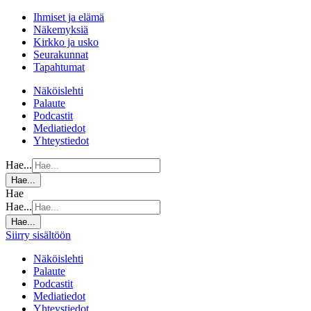
Ihmiset ja elämä
Näkemyksiä
Kirkko ja usko
Seurakunnat
Tapahtumat
Näköislehti
Palaute
Podcastit
Mediatiedot
Yhteystiedot
Hae...
Hae...
Hae
Hae...
Hae...
Siirry sisältöön
Näköislehti
Palaute
Podcastit
Mediatiedot
Yhteystiedot