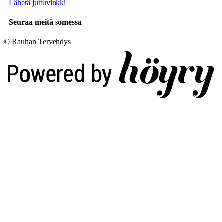
Lähetä juttuvinkki
Seuraa meitä somessa
© Rauhan Tervehdys
Digi- ja mainostoimisto Höyry Rovaniemi ja Oulu