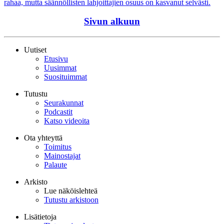
rahaa, mutta säännöllisten lahjoittajien osuus on kasvanut selvästi.
Sivun alkuun
Uutiset
Etusivu
Uusimmat
Suosituimmat
Tutustu
Seurakunnat
Podcastit
Katso videoita
Ota yhteyttä
Toimitus
Mainostajat
Palaute
Arkisto
Lue näköislehteä
Tutustu arkistoon
Lisätietoja