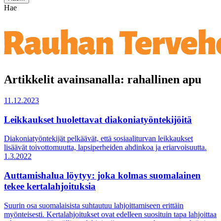
Hae
Artikkelit avainsanalla: rahallinen apu
11.12.2023
Leikkaukset huolettavat diakoniatyöntekijöitä
Diakoniatyöntekijät pelkäävät, että sosiaaliturvan leikkaukset
lisäävät toivottomuutta, lapsiperheiden ahdinkoa ja eriarvoisuutta.
1.3.2022
Auttamishalua löytyy: joka kolmas suomalainen
tekee kertalahjoituksia
Suurin osa suomalaisista suhtautuu lahjoittamiseen erittäin
myönteisesti. Kertalahjoitukset ovat edelleen suosituin tapa lahjoittaa