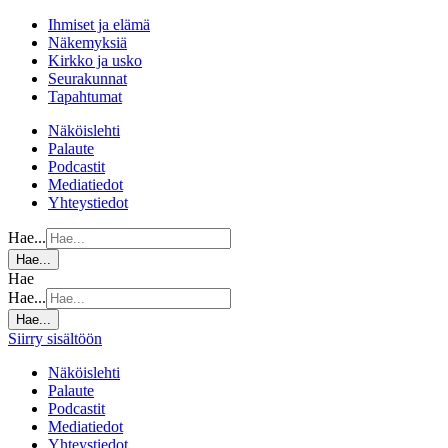
Ihmiset ja elämä
Näkemyksiä
Kirkko ja usko
Seurakunnat
Tapahtumat
Näköislehti
Palaute
Podcastit
Mediatiedot
Yhteystiedot
Hae...
Hae...
Hae
Hae...
Hae...
Siirry sisältöön
Näköislehti
Palaute
Podcastit
Mediatiedot
Yhteystiedot