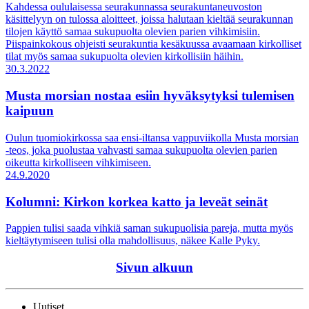
Kahdessa oululaisessa seurakunnassa seurakuntaneuvoston
käsittelyyn on tulossa aloitteet, joissa halutaan kieltää seurakunnan
tilojen käyttö samaa sukupuolta olevien parien vihkimisiin.
Piispainkokous ohjeisti seurakuntia kesäkuussa avaamaan kirkolliset
tilat myös samaa sukupuolta olevien kirkollisiin häihin.
30.3.2022
Musta morsian nostaa esiin hyväksytyksi tulemisen
kaipuun
Oulun tuomiokirkossa saa ensi-iltansa vappuviikolla Musta morsian
-teos, joka puolustaa vahvasti samaa sukupuolta olevien parien
oikeutta kirkolliseen vihkimiseen.
24.9.2020
Kolumni: Kirkon korkea katto ja leveät seinät
Pappien tulisi saada vihkiä saman sukupuolisia pareja, mutta myös
kieltäytymiseen tulisi olla mahdollisuus, näkee Kalle Pyky.
Sivun alkuun
Uutiset