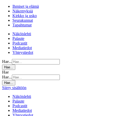
Ihmiset ja elämä
Näkemyksiä
Kirkko ja usko
Seurakunnat
Tapahtumat
Näköislehti
Palaute
Podcastit
Mediatiedot
Yhteystiedot
Hae...
Hae...
Hae
Hae...
Hae...
Siirry sisältöön
Näköislehti
Palaute
Podcastit
Mediatiedot
Yhteystiedot