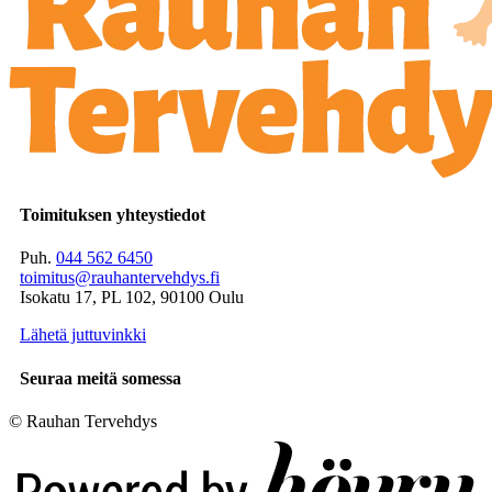
Toimituksen yhteystiedot
Puh.
044 562 6450
toimitus@rauhantervehdys.fi
Isokatu 17, PL 102, 90100 Oulu
Lähetä juttuvinkki
Seuraa meitä somessa
© Rauhan Tervehdys
Digi- ja mainostoimisto Höyry Rovaniemi ja Oulu