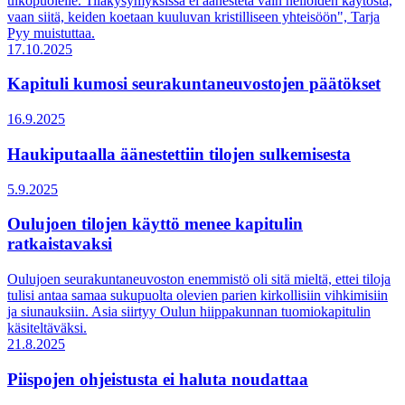
ulkopuolelle. Tilakysymyksissä ei äänestetä vain neliöiden käytöstä,
vaan siitä, keiden koetaan kuuluvan kristilliseen yhteisöön", Tarja
Pyy muistuttaa.
17.10.2025
Kapituli kumosi seurakuntaneuvostojen päätökset
16.9.2025
Haukiputaalla äänestettiin tilojen sulkemisesta
5.9.2025
Oulujoen tilojen käyttö menee kapitulin
ratkaistavaksi
Oulujoen seurakuntaneuvoston enemmistö oli sitä mieltä, ettei tiloja
tulisi antaa samaa sukupuolta olevien parien kirkollisiin vihkimisiin
ja siunauksiin. Asia siirtyy Oulun hiippakunnan tuomiokapitulin
käsiteltäväksi.
21.8.2025
Piispojen ohjeistusta ei haluta noudattaa