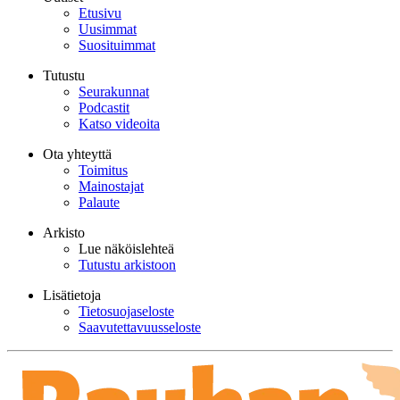
Etusivu
Uusimmat
Suosituimmat
Tutustu
Seurakunnat
Podcastit
Katso videoita
Ota yhteyttä
Toimitus
Mainostajat
Palaute
Arkisto
Lue näköislehteä
Tutustu arkistoon
Lisätietoja
Tietosuojaseloste
Saavutettavuusseloste