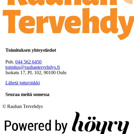
Toimituksen yhteystiedot
Puh.
044 562 6450
toimitus@rauhantervehdys.fi
Isokatu 17, PL 102, 90100 Oulu
Lähetä juttuvinkki
Seuraa meitä somessa
© Rauhan Tervehdys
Digi- ja mainostoimisto Höyry Rovaniemi ja Oulu