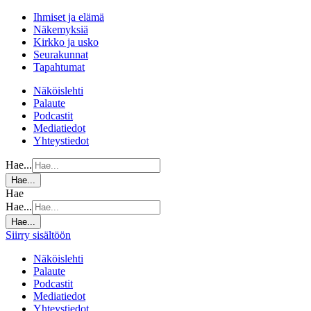
Ihmiset ja elämä
Näkemyksiä
Kirkko ja usko
Seurakunnat
Tapahtumat
Näköislehti
Palaute
Podcastit
Mediatiedot
Yhteystiedot
Hae...
Hae...
Hae
Hae...
Hae...
Siirry sisältöön
Näköislehti
Palaute
Podcastit
Mediatiedot
Yhteystiedot