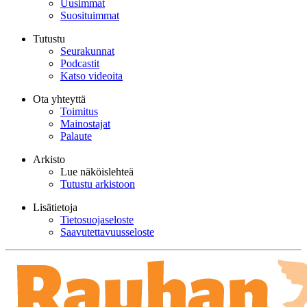
Uusimmat
Suosituimmat
Tutustu
Seurakunnat
Podcastit
Katso videoita
Ota yhteyttä
Toimitus
Mainostajat
Palaute
Arkisto
Lue näköislehteä
Tutustu arkistoon
Lisätietoja
Tietosuojaseloste
Saavutettavuusseloste