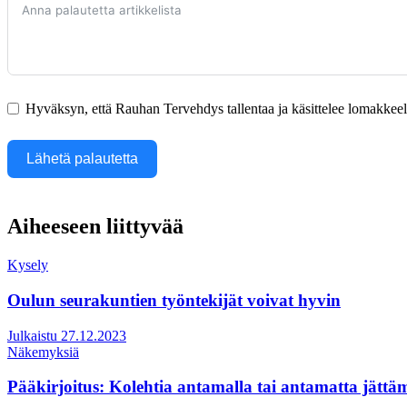
Hyväksyn, että Rauhan Tervehdys tallentaa ja käsittelee lomakkeella
Lähetä palautetta
Aiheeseen liittyvää
Kysely
Oulun seurakuntien työntekijät voivat hyvin
Julkaistu 27.12.2023
Näkemyksiä
Pääkirjoitus: Kolehtia antamalla tai antamatta jättäm