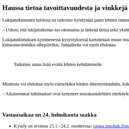
Haussa tietoa tavoittavuudesta ja vinkkejä 
Lukijatutkimusten tuloksia on tarkoitus hyödyntää paitsi lehtien omas
– Uskon, että lukijatutkimus tuo olennaista ja tärkeää tietoa sekä yksi
Lukijatutkimuksen kymmenessä kysymyksessä kartoitetaan muun muassa 
kiinnostavimmiksi aihepiireiksi. Juttuaiheita voi myös ehdottaa.
Tutkimus antaa lisää eväitä lehtien kehittämiselle.
Muutosta voi ehdottaa myös esimerkiksi lehden ilmestymistahtiin, kok
– Aikaisemmat tutkimukset ovat kertoneet seurakuntalehtien merkitykses
Vastausaikaa on 24. helmikuuta saakka
Kysely on avoinna 25.1.–24.2. osoitteessa:
vastaa.innolink.fi/