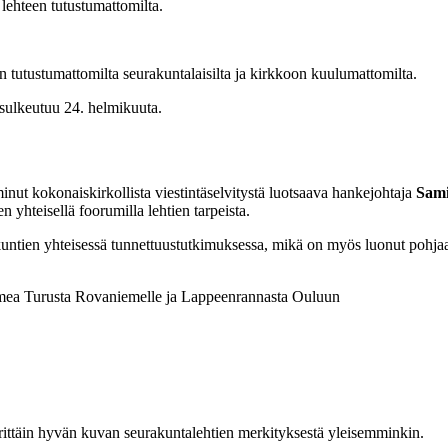
 lehteen tutustumattomilta.
en tutustumattomilta seurakuntalaisilta ja kirkkoon kuulumattomilta.
sulkeutuu 24. helmikuuta.
nut kokonaiskirkollista viestintäselvitystä luotsaava hankejohtaja
Sami
n yhteisellä foorumilla lehtien tarpeista.
tien yhteisessä tunnettuustutkimuksessa, mikä on myös luonut pohjaa y
omea Turusta Rovaniemelle ja Lappeenrannasta Ouluun
erittäin hyvän kuvan seurakuntalehtien merkityksestä yleisemminkin.