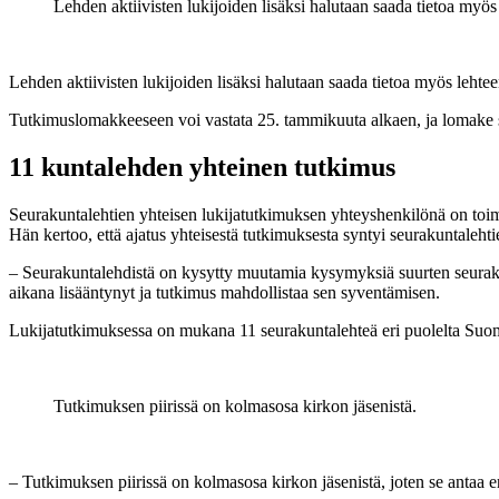
Lehden aktiivisten lukijoiden lisäksi halutaan saada tietoa myös
Lehden aktiivisten lukijoiden lisäksi halutaan saada tietoa myös lehte
Tutkimuslomakkeeseen voi vastata 25. tammikuuta alkaen, ja lomake 
11 kuntalehden yhteinen tutkimus
Seurakuntalehtien yhteisen lukijatutkimuksen yhteyshenkilönä on toimi
Hän kertoo, että ajatus yhteisestä tutkimuksesta syntyi seurakuntalehtie
– Seurakuntalehdistä on kysytty muutamia kysymyksiä suurten seurakun
aikana lisääntynyt ja tutkimus mahdollistaa sen syventämisen.
Lukijatutkimuksessa on mukana 11 seurakuntalehteä eri puolelta Su
Tutkimuksen piirissä on kolmasosa kirkon jäsenistä.
– Tutkimuksen piirissä on kolmasosa kirkon jäsenistä, joten se antaa 