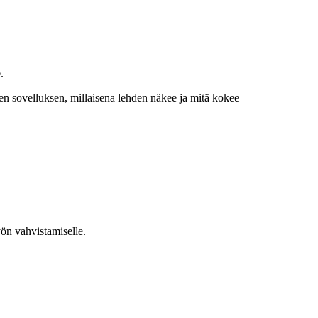
.
n sovelluksen, millaisena lehden näkee ja mitä kokee
yön vahvistamiselle.