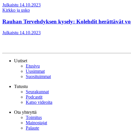
Julkaistu 14.10.2023
Kirkko ja usko
Rauhan Tervehdyksen kysely: Kolehdit herättävät vo
Julkaistu 14.10.2023
Uutiset
Etusivu
Uusimmat
Suosituimmat
Tutustu
Seurakunnat
Podcastit
Katso videoita
Ota yhteyttä
Toimitus
Mainostajat
Palaute