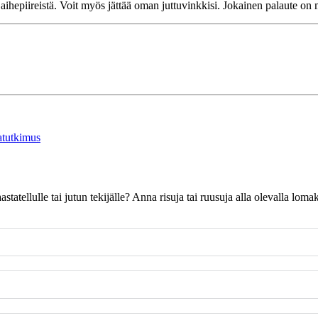
ihepiireistä. Voit myös jättää oman juttuvinkkisi. Jokainen palaute on m
atutkimus
 haastatellulle tai jutun tekijälle? Anna risuja tai ruusuja alla olevalla l