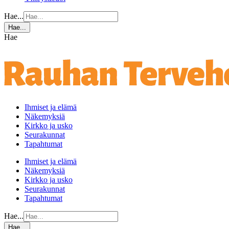
Hae...
Hae...
Hae
Ihmiset ja elämä
Näkemyksiä
Kirkko ja usko
Seurakunnat
Tapahtumat
Ihmiset ja elämä
Näkemyksiä
Kirkko ja usko
Seurakunnat
Tapahtumat
Hae...
Hae...