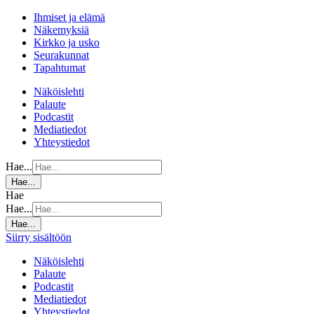
Ihmiset ja elämä
Näkemyksiä
Kirkko ja usko
Seurakunnat
Tapahtumat
Näköislehti
Palaute
Podcastit
Mediatiedot
Yhteystiedot
Hae...
Hae...
Hae
Hae...
Hae...
Siirry sisältöön
Näköislehti
Palaute
Podcastit
Mediatiedot
Yhteystiedot