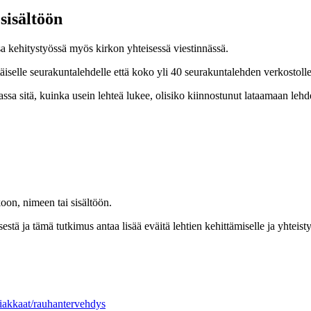
sisältöön
sa kehitystyössä myös kirkon yhteisessä viestinnässä.
ttäiselle seurakuntalehdelle että koko yli 40 seurakuntalehden verkostolle
sitä, kuinka usein lehteä lukee, olisiko kiinnostunut lataamaan lehde
oon, nimeen tai sisältöön.
tä ja tämä tutkimus antaa lisää eväitä lehtien kehittämiselle ja yhteist
asiakkaat/rauhantervehdys