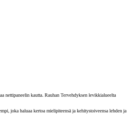
vaa nettipaneelin kautta. Rauhan Tervehdyksen levikkialueelta
empi, joka haluaa kertoa mielipiteensä ja kehitystoiveensa lehden ja