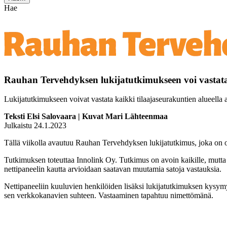
Hae
Rauhan Tervehdyksen lukijatutkimukseen voi vasta
Lukijatutkimukseen voivat vastata kaikki tilaajaseurakuntien alueella 
Teksti Elsi Salovaara | Kuvat Mari Lähteenmaa
Julkaistu 24.1.2023
Tällä viikolla avautuu Rauhan Tervehdyksen lukijatutkimus, joka on o
Tutkimuksen toteuttaa Innolink Oy. Tutkimus on avoin kaikille, mutta 
nettipaneelin kautta arvioidaan saatavan muutamia satoja vastauksia.
Nettipaneeliin kuuluvien henkilöiden lisäksi lukijatutkimuksen kysymyk
sen verkkokanavien suhteen. Vastaaminen tapahtuu nimettömänä.