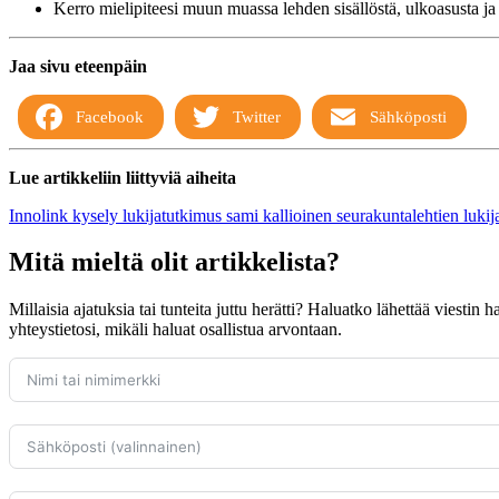
Kerro mielipiteesi muun muassa lehden sisällöstä, ulkoasusta ja a
Jaa sivu eteenpäin
Facebook
Twitter
Sähköposti
Lue artikkeliin liittyviä aiheita
Innolink
kysely
lukijatutkimus
sami kallioinen
seurakuntalehtien lukij
Mitä mieltä olit artikkelista?
Millaisia ajatuksia tai tunteita juttu herätti? Haluatko lähettää viestin
yhteystietosi, mikäli haluat osallistua arvontaan.