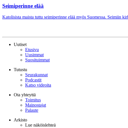
Seimiperinne elää
Katolisista maista tuttu seimiperinne elää myös Suomessa. Seimiin kir
Uutiset
Etusivu
Uusimmat
Suosituimmat
Tutustu
Seurakunnat
Podcastit
Katso videoita
Ota yhteyttä
Toimitus
Mainostajat
Palaute
Arkisto
Lue näköislehteä