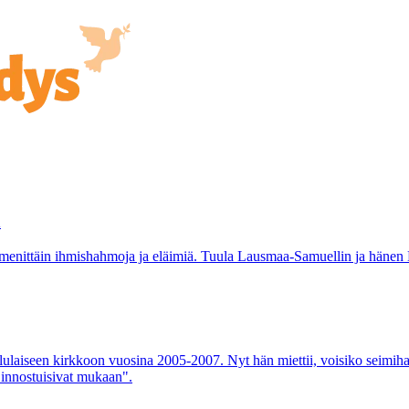
n
ymmenittäin ihmishahmoja ja eläimiä. Tuula Lausmaa-Samuellin ja hänen
lulaiseen kirkkoon vuosina 2005-2007. Nyt hän miettii, voisiko seimi
n innostuisivat mukaan".