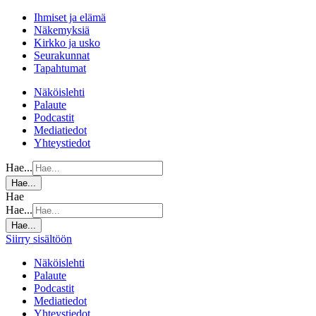
Ihmiset ja elämä
Näkemyksiä
Kirkko ja usko
Seurakunnat
Tapahtumat
Näköislehti
Palaute
Podcastit
Mediatiedot
Yhteystiedot
Hae...
Hae...
Hae
Hae...
Hae...
Siirry sisältöön
Näköislehti
Palaute
Podcastit
Mediatiedot
Yhteystiedot