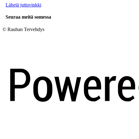
Lähetä juttuvinkki
Seuraa meitä somessa
© Rauhan Tervehdys
Digi- ja mainostoimisto Höyry Rovaniemi ja Oulu