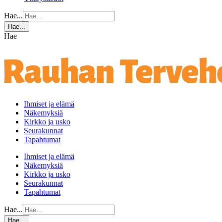
Hae...
Hae...
Hae
Ihmiset ja elämä
Näkemyksiä
Kirkko ja usko
Seurakunnat
Tapahtumat
Ihmiset ja elämä
Näkemyksiä
Kirkko ja usko
Seurakunnat
Tapahtumat
Hae...
Hae...