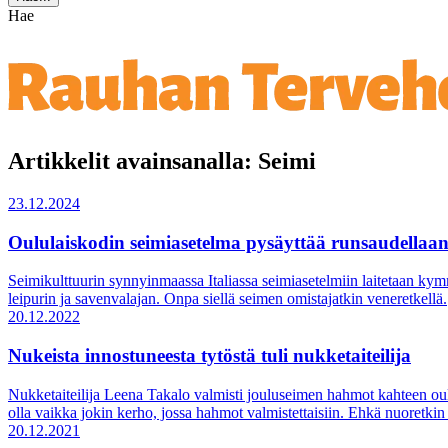
Hae
Artikkelit avainsanalla: Seimi
23.12.2024
Oululaiskodin seimiasetelma pysäyttää runsaudellaa
Seimikulttuurin synnyinmaassa Italiassa seimiasetelmiin laitetaan k
leipurin ja savenvalajan. Onpa siellä seimen omistajatkin veneretkellä.
20.12.2022
Nukeista innostuneesta tytöstä tuli nukketaiteilija
Nukketaiteilija Leena Takalo valmisti jouluseimen hahmot kahteen ou
olla vaikka jokin kerho, jossa hahmot valmistettaisiin. Ehkä nuoretki
20.12.2021