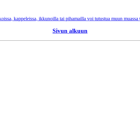
koissa, kappeleissa, ikkunoilla tai pihamailla voi tutustua muun muassa
Sivun alkuun