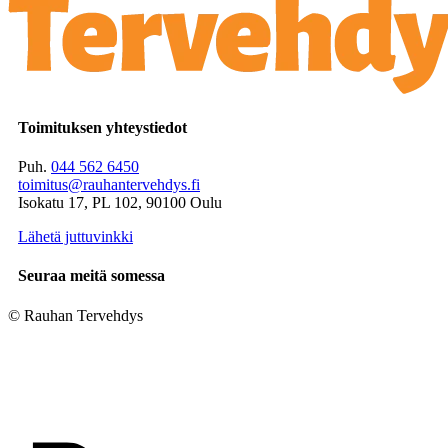
Toimituksen yhteystiedot
Puh.
044 562 6450
toimitus@rauhantervehdys.fi
Isokatu 17, PL 102, 90100 Oulu
Lähetä juttuvinkki
Seuraa meitä somessa
© Rauhan Tervehdys
Digi- ja mainostoimisto Höyry Rovaniemi ja Oulu