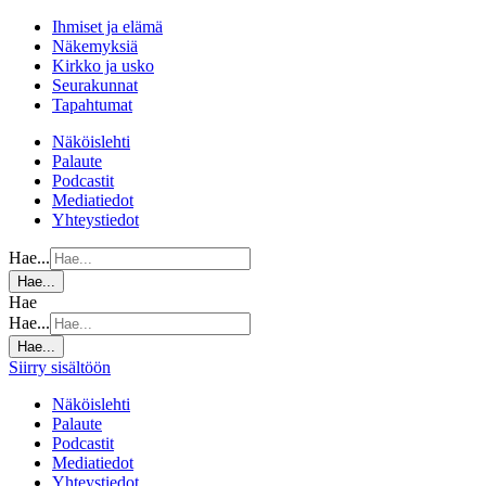
Ihmiset ja elämä
Näkemyksiä
Kirkko ja usko
Seurakunnat
Tapahtumat
Näköislehti
Palaute
Podcastit
Mediatiedot
Yhteystiedot
Hae...
Hae...
Hae
Hae...
Hae...
Siirry sisältöön
Näköislehti
Palaute
Podcastit
Mediatiedot
Yhteystiedot