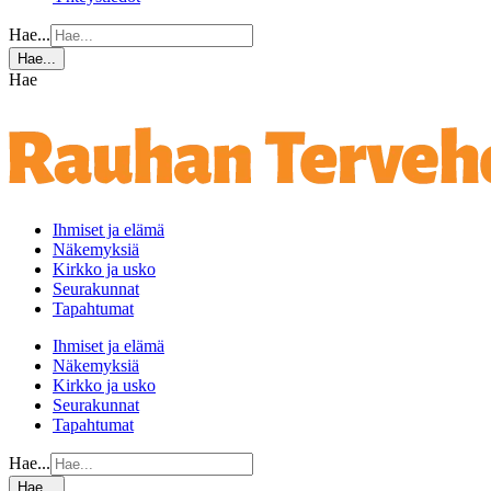
Hae...
Hae...
Hae
Ihmiset ja elämä
Näkemyksiä
Kirkko ja usko
Seurakunnat
Tapahtumat
Ihmiset ja elämä
Näkemyksiä
Kirkko ja usko
Seurakunnat
Tapahtumat
Hae...
Hae...