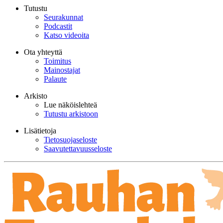
Tutustu
Seurakunnat
Podcastit
Katso videoita
Ota yhteyttä
Toimitus
Mainostajat
Palaute
Arkisto
Lue näköislehteä
Tutustu arkistoon
Lisätietoja
Tietosuojaseloste
Saavutettavuusseloste