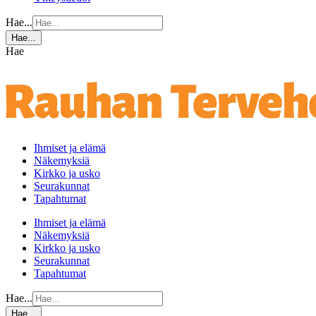
Hae...
Hae...
Hae
Ihmiset ja elämä
Näkemyksiä
Kirkko ja usko
Seurakunnat
Tapahtumat
Ihmiset ja elämä
Näkemyksiä
Kirkko ja usko
Seurakunnat
Tapahtumat
Hae...
Hae...