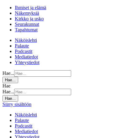
Ihmiset ja elämä
Näkemyksiä
Kirkko ja usko
Seurakunnat
Tapahtumat
Näköislehti
Palaute
Podcastit
Mediatiedot
Yhteystiedot
Hae...
Hae...
Hae
Hae...
Hae...
Siirry sisältöön
Näköislehti
Palaute
Podcastit
Mediatiedot
Yhteystiedot