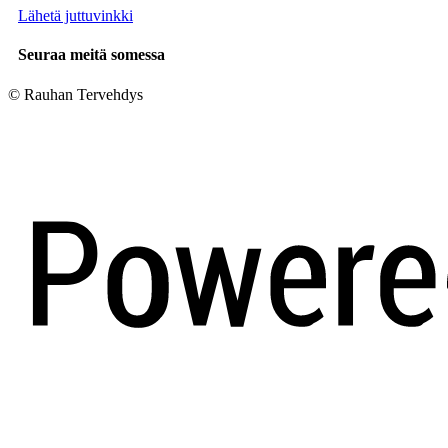
Lähetä juttuvinkki
Seuraa meitä somessa
© Rauhan Tervehdys
Digi- ja mainostoimisto Höyry Rovaniemi ja Oulu