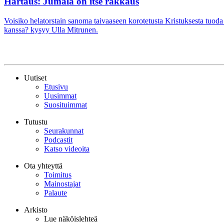
Hartaus: Jumala on itse rakkaus
Voisiko helatorstain sanoma taivaaseen korotetusta Kristuksesta tuo
kanssa? kysyy Ulla Mitrunen.
Uutiset
Etusivu
Uusimmat
Suosituimmat
Tutustu
Seurakunnat
Podcastit
Katso videoita
Ota yhteyttä
Toimitus
Mainostajat
Palaute
Arkisto
Lue näköislehteä