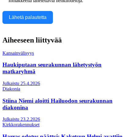
lomakkeella lähetettäviä henkilötietoja.
Lähetä palautetta
Aiheeseen liittyvää
Kansainvälisyys
Haukiputaan seurakunnan lähetystyön
matkaryhmä
Julkaistu 25.4.2026
Diakonia
Stiina Niemi aloitti Hailuodon seurakunnan
diakonina
Julkaistu 23.2.2026
Kirkkorakennukset
Harras odotus päättyi: Kaketsun Helmi avattiin