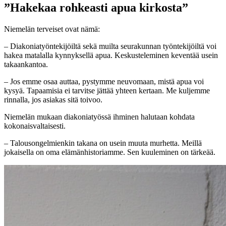
”Hakekaa rohkeasti apua kirkosta”
Niemelän terveiset ovat nämä:
– Diakoniatyöntekijöiltä sekä muilta seurakunnan työntekijöiltä voi
hakea matalalla kynnyksellä apua. Keskusteleminen keventää usein
takaankantoa.
– Jos emme osaa auttaa, pystymme neuvomaan, mistä apua voi
kysyä. Tapaamisia ei tarvitse jättää yhteen kertaan. Me kuljemme
rinnalla, jos asiakas sitä toivoo.
Niemelän mukaan diakoniatyössä ihminen halutaan kohdata
kokonaisvaltaisesti.
– Talousongelmienkin takana on usein muuta murhetta. Meillä
jokaisella on oma elämänhistoriamme. Sen kuuleminen on tärkeää.