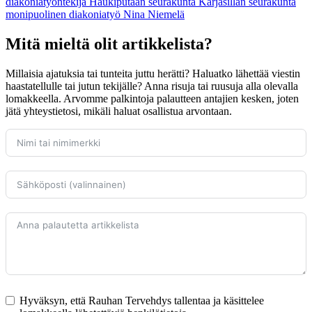
diakoniatyöntekijä
Haukiputaan seurakunta
Karjasillan seurakunta
monipuolinen diakoniatyö
Nina Niemelä
Mitä mieltä olit artikkelista?
Millaisia ajatuksia tai tunteita juttu herätti? Haluatko lähettää viestin
haastatellulle tai jutun tekijälle? Anna risuja tai ruusuja alla olevalla
lomakkeella. Arvomme palkintoja palautteen antajien kesken, joten
jätä yhteystietosi, mikäli haluat osallistua arvontaan.
Hyväksyn, että Rauhan Tervehdys tallentaa ja käsittelee