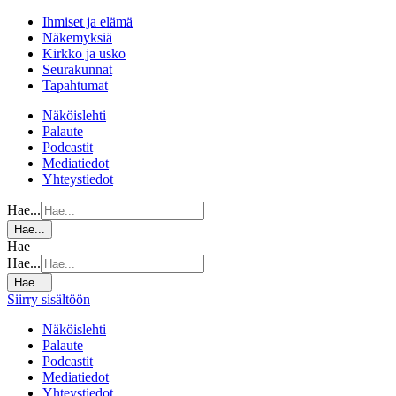
Ihmiset ja elämä
Näkemyksiä
Kirkko ja usko
Seurakunnat
Tapahtumat
Näköislehti
Palaute
Podcastit
Mediatiedot
Yhteystiedot
Hae...
Hae...
Hae
Hae...
Hae...
Siirry sisältöön
Näköislehti
Palaute
Podcastit
Mediatiedot
Yhteystiedot