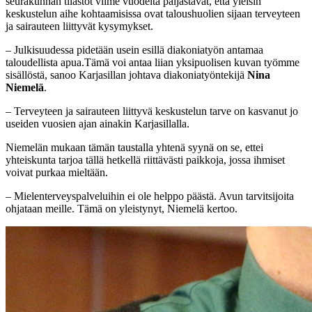
seurakunnan tilastot viime vuodelta paljastavat, että yleisin
keskustelun aihe kohtaamisissa ovat taloushuolien sijaan terveyteen
ja sairauteen liittyvät kysymykset.
– Julkisuudessa pidetään usein esillä diakoniatyön antamaa
taloudellista apua.Tämä voi antaa liian yksipuolisen kuvan työmme
sisällöstä, sanoo Karjasillan johtava diakoniatyöntekijä
Nina
Niemelä
.
– Terveyteen ja sairauteen liittyvä keskustelun tarve on kasvanut jo
useiden vuosien ajan ainakin Karjasillalla.
Niemelän mukaan tämän taustalla yhtenä syynä on se, ettei
yhteiskunta tarjoa tällä hetkellä riittävästi paikkoja, jossa ihmiset
voivat purkaa mieltään.
– Mielenterveyspalveluihin ei ole helppo päästä. Avun tarvitsijoita
ohjataan meille. Tämä on yleistynyt, Niemelä kertoo.