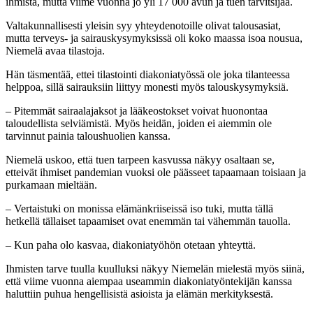
ihmistä, mutta viime vuonna jo yli 17 000 avun ja tuen tarvitsijaa.
Valtakunnallisesti yleisin syy yhteydenotoille olivat talousasiat,
mutta terveys- ja sairauskysymyksissä oli koko maassa isoa nousua,
Niemelä avaa tilastoja.
Hän täsmentää, ettei tilastointi diakoniatyössä ole joka tilanteessa
helppoa, sillä sairauksiin liittyy monesti myös talouskysymyksiä.
– Pitemmät sairaalajaksot ja lääkeostokset voivat huonontaa
taloudellista selviämistä. Myös heidän, joiden ei aiemmin ole
tarvinnut painia taloushuolien kanssa.
Niemelä uskoo, että tuen tarpeen kasvussa näkyy osaltaan se,
etteivät ihmiset pandemian vuoksi ole päässeet tapaamaan toisiaan ja
purkamaan mieltään.
– Vertaistuki on monissa elämänkriiseissä iso tuki, mutta tällä
hetkellä tällaiset tapaamiset ovat enemmän tai vähemmän tauolla.
– Kun paha olo kasvaa, diakoniatyöhön otetaan yhteyttä.
Ihmisten tarve tuulla kuulluksi näkyy Niemelän mielestä myös siinä,
että viime vuonna aiempaa useammin diakoniatyöntekijän kanssa
haluttiin puhua hengellisistä asioista ja elämän merkityksestä.