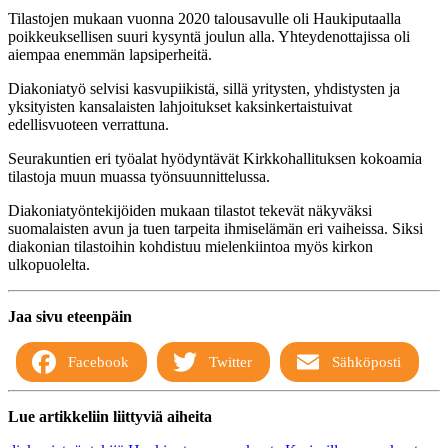
Tilastojen mukaan vuonna 2020 talousavulle oli Haukiputaalla
poikkeuksellisen suuri kysyntä joulun alla. Yhteydenottajissa oli
aiempaa enemmän lapsiperheitä.
Diakoniatyö selvisi kasvupiikistä, sillä yritysten, yhdistysten ja
yksityisten kansalaisten lahjoitukset kaksinkertaistuivat
edellisvuoteen verrattuna.
Seurakuntien eri työalat hyödyntävät Kirkkohallituksen kokoamia
tilastoja muun muassa työnsuunnittelussa.
Diakoniatyöntekijöiden mukaan tilastot tekevät näkyväksi
suomalaisten avun ja tuen tarpeita ihmiselämän eri vaiheissa. Siksi
diakonian tilastoihin kohdistuu mielenkiintoa myös kirkon
ulkopuolelta.
Jaa sivu eteenpäin
Facebook
Twitter
Sähköposti
Lue artikkeliin liittyviä aiheita