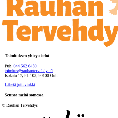
Toimituksen yhteystiedot
Puh.
044 562 6450
toimitus@rauhantervehdys.fi
Isokatu 17, PL 102, 90100 Oulu
Lähetä juttuvinkki
Seuraa meitä somessa
© Rauhan Tervehdys
Digi- ja mainostoimisto Höyry Rovaniemi ja Oulu