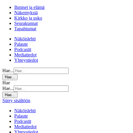
Ihmiset ja elämä
Näkemyksiä
Kirkko ja usko
Seurakunnat
Tapahtumat
Näköislehti
Palaute
Podcastit
Mediatiedot
Yhteystiedot
Hae...
Hae...
Hae
Hae...
Hae...
Siirry sisältöön
Näköislehti
Palaute
Podcastit
Mediatiedot
Yhteystiedot