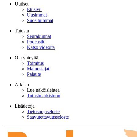
Uutiset
Etusivu
Uusimmat
Suosituimmat
Tutustu
Seurakunnat
Podcastit
Katso videoita
Ota yhteyttä
Toimitus
Mainostajat
Palaute
Arkisto
Lue näköislehteä
Tutustu arkistoon
Lisätietoja
Tietosuojaseloste
Saavutettavuusseloste