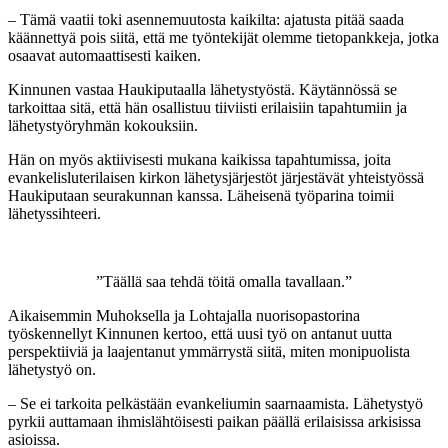
–
Tämä vaatii toki asennemuutosta kaikilta: ajatusta pitää saada
käännettyä pois siitä, että me työntekijät olemme tietopankkeja, jotka
osaavat automaattisesti kaiken.
Kinnunen vastaa Haukiputaalla lähetystyöstä. Käytännössä se
tarkoittaa sitä, että hän osallistuu tiiviisti erilaisiin tapahtumiin ja
lähetystyöryhmän kokouksiin.
Hän on myös aktiivisesti mukana kaikissa tapahtumissa, joita
evankelisluterilaisen kirkon lähetysjärjestöt järjestävät yhteistyössä
Haukiputaan seurakunnan kanssa. Läheisenä työparina toimii
lähetyssihteeri.
”Täällä saa tehdä töitä omalla tavallaan.”
Aikaisemmin Muhoksella ja Lohtajalla nuorisopastorina
työskennellyt Kinnunen kertoo, että uusi työ on antanut uutta
perspektiiviä ja laajentanut ymmärrystä siitä, miten monipuolista
lähetystyö on.
–
Se ei tarkoita pelkästään evankeliumin saarnaamista. Lähetystyö
pyrkii auttamaan ihmislähtöisesti paikan päällä erilaisissa arkisissa
asioissa.