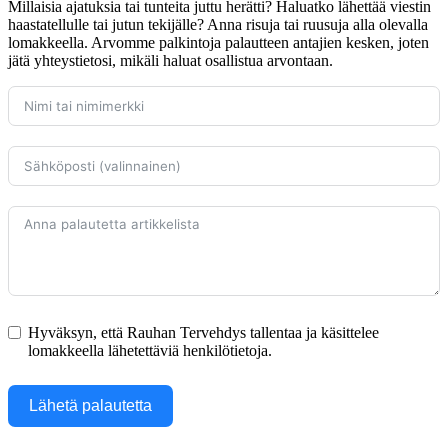
Millaisia ajatuksia tai tunteita juttu herätti? Haluatko lähettää viestin
haastatellulle tai jutun tekijälle? Anna risuja tai ruusuja alla olevalla
lomakkeella. Arvomme palkintoja palautteen antajien kesken, joten
jätä yhteystietosi, mikäli haluat osallistua arvontaan.
Hyväksyn, että Rauhan Tervehdys tallentaa ja käsittelee
lomakkeella lähetettäviä henkilötietoja.
Lähetä palautetta