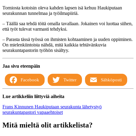
Torniosta kotoisin oleva kahden lapsen isä kehuu Haukiputaan
seurakunnan tunnelmaa ja työilmapiiriä.
–
Täällä saa tehdä töitä omalla tavallaan. Jokainen voi luottaa siihen,
että työt tulevat varmasti tehdyksi.
–
Parasta tässä työssä on ihmisten kohtaaminen ja uuden oppiminen.
On mielenkiintoista nähdä, mitä kaikkia tehtävänkuvia
seurakuntapastorin työhön sisältyy.
Jaa sivu eteenpäin
Facebook
Twitter
Sähköposti
Lue artikkeliin liittyviä aiheita
Frans Kinnunen
Haukiputaan seurakunta
lähetystyö
seurakuntapastori
vapaaehtoiset
Mitä mieltä olit artikkelista?