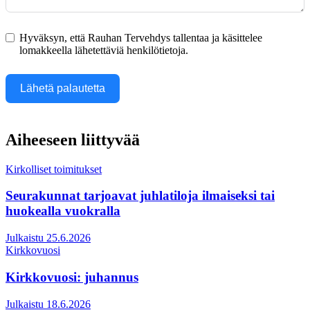
Hyväksyn, että Rauhan Tervehdys tallentaa ja käsittelee
lomakkeella lähetettäviä henkilötietoja.
Lähetä palautetta
Aiheeseen liittyvää
Kirkolliset toimitukset
Seurakunnat tarjoavat juhlatiloja ilmaiseksi tai
huokealla vuokralla
Julkaistu 25.6.2026
Kirkkovuosi
Kirkkovuosi: juhannus
Julkaistu 18.6.2026