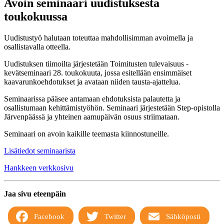
Avoin seminaari uudistuksesta
toukokuussa
Uudistustyö halutaan toteuttaa mahdollisimman avoimella ja
osallistavalla otteella.
Uudistuksen tiimoilta järjestetään Toimitusten tulevaisuus -
kevätseminaari 28. toukokuuta, jossa esitellään ensimmäiset
kaavarunkoehdotukset ja avataan niiden tausta-ajattelua.
Seminaarissa pääsee antamaan ehdotuksista palautetta ja
osallistumaan kehittämistyöhön. Seminaari järjestetään Step-opistolla
Järvenpäässä ja yhteinen aamupäivän osuus striimataan.
Seminaari on avoin kaikille teemasta kiinnostuneille.
Lisätiedot seminaarista
Hankkeen verkkosivu
Jaa sivu eteenpäin
Facebook
Twitter
Sähköposti