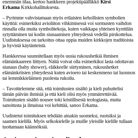
enemmän tilaa, kertoo hankkeen projektipäällikkö
Kirsi
Erkama
Kirkkohallituksesta.
– Pyrimme vahvistamaan myös erilaisten kehollisten symbolien
käyttöä: esimerkiksi avioliiton vihkimisessä voi sormusten vaihdon
rinnalla olla muita symbolitekoja, kuten vaikkapa yhteisen kynttilän
sytyttäminen tai kodin siunaamisen yhteydessä vedellä pirskottelua.
Uudistuksessa on tarkoitus ottaa oppia muiden kirkkojen traditioista
ja hyvistä käytänteistä.
Hankkeessa suunnitellaan myös uusia rukoushetkiä ihmisen
elämänkaareen liittyen. Näitä voivat olla esimerkiksi lasta odottavan
siunaus (baby shower), eläkkeelle siirtyminen, rukoushetket
elämänkriisien yhteydessä kuten avioero tai keskenmeno tai luonnon
tai lemmikkieläimen puolesta rukoilu.
– Tavoittelemme sitä, että toimitusten sisältö ja kieli puhuttelisi
tämän päivän ihmisiä ja että kieli olisi myös ymmärrettävää.
Toimitusten sisältö nousee toki kristillisestä teologiasta, mutta
sanoitusta ja ilmaisua voi kehittää, sanoo Erkama.
Uudistetut toimituksen tehdään ainakin suomeksi, ruotsiksi ja
saamen kielillä. Myös selkokielelle ja muille yleisille kielille tullaan
tuottamaan käännöksiä.