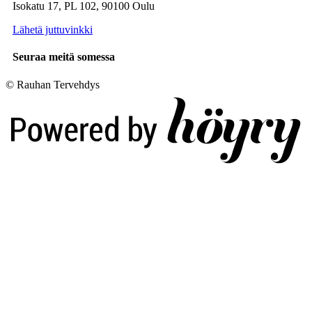
Isokatu 17, PL 102, 90100 Oulu
Lähetä juttuvinkki
Seuraa meitä somessa
© Rauhan Tervehdys
Digi- ja mainostoimisto Höyry Rovaniemi ja Oulu