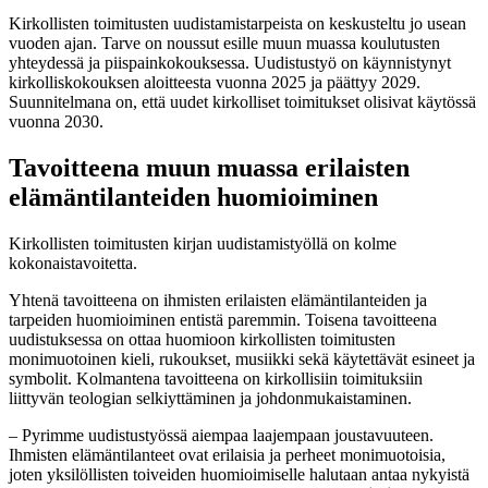
Kirkollisten toimitusten uudistamistarpeista on keskusteltu jo usean
vuoden ajan. Tarve on noussut esille muun muassa koulutusten
yhteydessä ja piispainkokouksessa. Uudistustyö on käynnistynyt
kirkolliskokouksen aloitteesta vuonna 2025 ja päättyy 2029.
Suunnitelmana on, että uudet kirkolliset toimitukset olisivat käytössä
vuonna 2030.
Tavoitteena muun muassa erilaisten
elämäntilanteiden huomioiminen
Kirkollisten toimitusten kirjan uudistamistyöllä on kolme
kokonaistavoitetta.
Yhtenä tavoitteena on ihmisten erilaisten elämäntilanteiden ja
tarpeiden huomioiminen entistä paremmin. Toisena tavoitteena
uudistuksessa on ottaa huomioon kirkollisten toimitusten
monimuotoinen kieli, rukoukset, musiikki sekä käytettävät esineet ja
symbolit. Kolmantena tavoitteena on kirkollisiin toimituksiin
liittyvän teologian selkiyttäminen ja johdonmukaistaminen.
– Pyrimme uudistustyössä aiempaa laajempaan joustavuuteen.
Ihmisten elämäntilanteet ovat erilaisia ja perheet monimuotoisia,
joten yksilöllisten toiveiden huomioimiselle halutaan antaa nykyistä