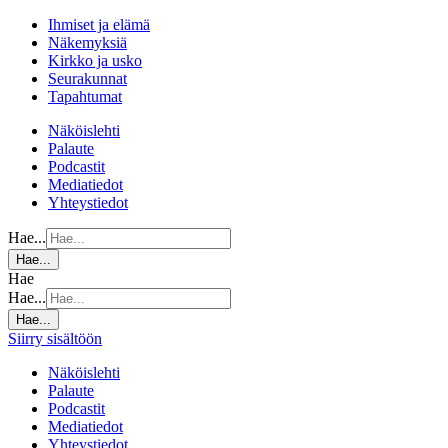
Ihmiset ja elämä
Näkemyksiä
Kirkko ja usko
Seurakunnat
Tapahtumat
Näköislehti
Palaute
Podcastit
Mediatiedot
Yhteystiedot
Hae...
Hae...
Hae
Hae...
Hae...
Siirry sisältöön
Näköislehti
Palaute
Podcastit
Mediatiedot
Yhteystiedot