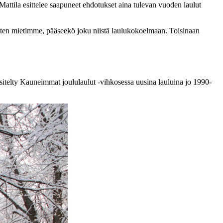
 Mattila esittelee saapuneet ehdotukset aina tulevan vuoden laulut
sitten mietimme, pääseekö joku niistä laulukokoelmaan. Toisinaan
sitelty Kauneimmat joululaulut -vihkosessa uusina lauluina jo 1990-