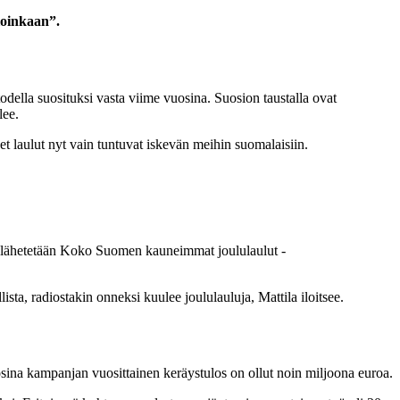
lloinkaan”.
della suosituksi vasta viime vuosina. Suosion taustalla ovat
lee.
et laulut nyt vain tuntuvat iskevän meihin suomalaisiin.
 lähetetään Koko Suomen kauneimmat joululaulut -
sta, radiostakin onneksi kuulee joululauluja, Mattila iloitsee.
na kampanjan vuosittainen keräystulos on ollut noin miljoona euroa.