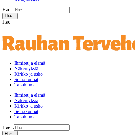
Hae...
Hae...
Hae
Ihmiset ja elämä
Näkemyksiä
Kirkko ja usko
Seurakunnat
Tapahtumat
Ihmiset ja elämä
Näkemyksiä
Kirkko ja usko
Seurakunnat
Tapahtumat
Hae...
Hae...