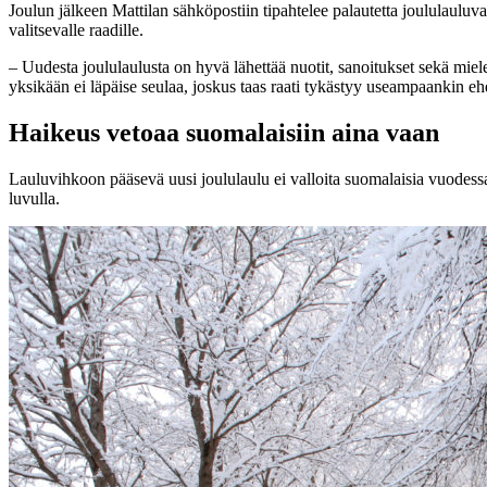
Joulun jälkeen Mattilan sähköpostiin tipahtelee palautetta joululauluva
valitsevalle raadille.
­– Uudesta joululaulusta on hyvä lähettää nuotit, sanoitukset sekä mi
yksikään ei läpäise seulaa, joskus taas raati tykästyy useampaankin e
Haikeus vetoaa suomalaisiin aina vaan
Lauluvihkoon pääsevä uusi joululaulu ei valloita suomalaisia vuodess
luvulla.