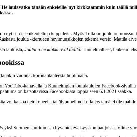
n./ He laulavatko tänään enkeleille/ nyt kirkkaammin kuin täällä mi
ksissa.
on nyt sen itseoikeutettuja kappaleita.
Myös Tulkoon joulu on noussut to
 Raskasta joulua -kiertueen hevimuusikkojen tekemä versio, Mattila arve
sta lauluista,
Jouluna he kaikki ovat täällä
. Tunnelmalliset, haikeamielis
bookissa
 tänäkin vuonna, koronatilanteesta huolimatta.
ran YouTube-kanavalla ja Kauneimpien joululaulujen Facebook-sivuilla
apahtuma on katsottavissa Facebookissa loppiaiseen 6.1.2021 saakka.
a voi katsoa tietokoneella tai älypuhelimella. Ja jos tämä ei ole mahdolli
ös yksi Suomen suurimmista hyväntekeväisyyskampanjoista. Viime vuosi