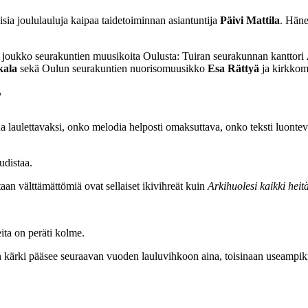
laisia joululauluja kaipaa taidetoiminnan asiantuntija
Päivi Mattila
. Häne
i joukko seurakuntien muusikoita Oulusta: Tuiran seurakunnan kanttori
kala
sekä Oulun seurakuntien nuorisomuusikko
Esa Rättyä
ja kirkko
”
una laulettavaksi, onko melodia helposti omaksuttava, onko teksti luonte
udistaa.
staan välttämättömiä ovat sellaiset ikivihreät kuin
Arkihuolesi kaikki hei
ita on peräti kolme.
kärki pääsee seuraavan vuoden lauluvihkoon aina, toisinaan useampikin