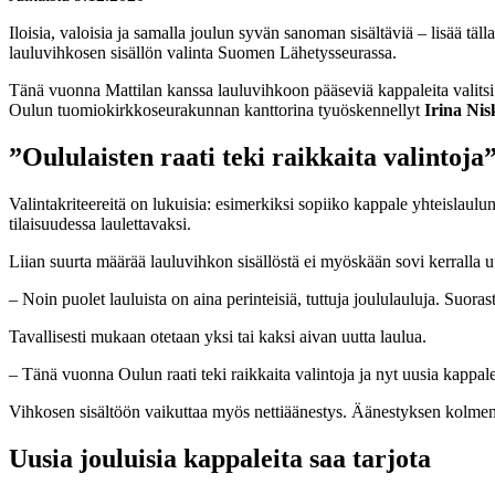
Iloisia, valoisia ja samalla joulun syvän sanoman sisältäviä – lisää täl
lauluvihkosen sisällön valinta Suomen Lähetysseurassa.
Tänä vuonna Mattilan kanssa lauluvihkoon pääseviä kappaleita valits
Oulun tuomiokirkkoseurakunnan kanttorina tyuöskennellyt
Irina Nis
”Oululaisten raati teki raikkaita valintoja
Valintakriteereitä on lukuisia: esimerkiksi sopiiko kappale yhteislaul
tilaisuudessa laulettavaksi.
Liian suurta määrää lauluvihkon sisällöstä ei myöskään sovi kerralla u
– Noin puolet lauluista on aina perinteisiä, tuttuja joululauluja. Suora
Tavallisesti mukaan otetaan yksi tai kaksi aivan uutta laulua.
– Tänä vuonna Oulun raati teki raikkaita valintoja ja nyt uusia kappale
Vihkosen sisältöön vaikuttaa myös nettiäänestys. Äänestyksen kolmen 
Uusia jouluisia kappaleita saa tarjota