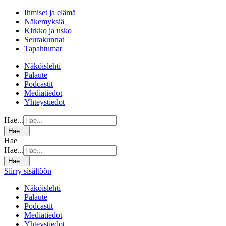
Ihmiset ja elämä
Näkemyksiä
Kirkko ja usko
Seurakunnat
Tapahtumat
Näköislehti
Palaute
Podcastit
Mediatiedot
Yhteystiedot
Hae...
Hae...
Hae
Hae...
Hae...
Siirry sisältöön
Näköislehti
Palaute
Podcastit
Mediatiedot
Yhteystiedot