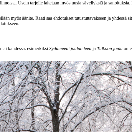
linnoista. Usein tarjolle laitetaan myös uusia sävellyksiä ja sanoituksia.
elellään myös äänite. Raati saa ehdotukset tutustuttavakseen ja yhdessä 
hdotukseen.
a tai kahdessa: esimerkiksi
Sydämeeni joulun teen
ja
Tulkoon joulu
on e