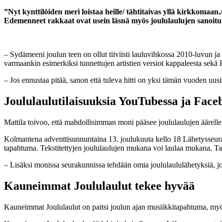
”Nyt kynttilöiden meri loistaa heille/ tähtitaivas yllä kirkkomaa
Edemenneet rakkaat ovat usein läsnä myös joululaulujen sanoitu
–
Sydämeeni joulun teen on ollut tiiviisti lauluvihkossa 2010-luvun ja 
varmaankin esimerkiksi tunnettujen artistien versiot kappaleesta sekä
– Jos ennustaa pitää, sanon että tuleva hitti on yksi tämän vuoden uusi
Joululaulutilaisuuksia YouTubessa ja Face
Mattila toivoo, että mahdollisimman moni pääsee joululaulujen äärelle
Kolmantena adventtisunnuntaina 13. joulukuuta kello 18 Lähetysseu
tapahtuma. Tekstitettyjen joululaulujen mukana voi laulaa mukana. T
– Lisäksi monissa seurakunnissa tehdään omia joululaululähetyksiä, joit
Kauneimmat Joululaulut tekee hyvää
Kauneimmat Joululaulut on paitsi joulun ajan musiikkitapahtuma, my