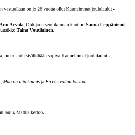
n vastuullaan on jo 26 vuotta ollut Kauneimmat joululaulut -
Anu Arvola
, Oulujoen seurakunnan kanttori
Sanna Leppäniemi
,
muusikko
Taina Voutilainen
.
va, onko laulu sisällöltään sopiva Kauneimmat joululaulut -
tä, Maa on niin kaunis
ja
En etsi valtaa loistoa.
 laulu, Mattila kertoo.