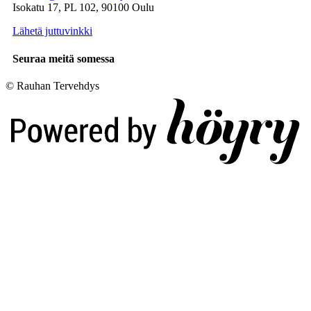
Isokatu 17, PL 102, 90100 Oulu
Lähetä juttuvinkki
Seuraa meitä somessa
© Rauhan Tervehdys
Digi- ja mainostoimisto Höyry Rovaniemi ja Oulu