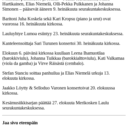
Hartikainen, Elias Niemelä, Olli-Pekka Pulkkanen ja Johanna
Simonen – pääsevät ääneen 9. heinäkuuta seurakuntakeskuksessa.
Baritoni Juha Koskela sekä Kari Kropsu (piano ja urut) ovat
vuorossa 16. heinäkuuta kirkossa.
Lauluyhtye Lumoa esiintyy 23. heinäkuuta seurakuntakeskuksessa.
Kanteleensoittaja Sari Turunen konsertoi 30. heinäkuuta kirkossa.
Elokuun 6. päivänä kirkossa kuullaan Leena Ihamuotilaa
(barokkiviulu), Johanna Tuikkaa (barokkialttoviulu), Kati Valkamaa
(viola da gamba) ja Virve Räisästä (cembalo).
Stefan Stanciu soittaa panhuilua ja Elias Niemelä urkuja 13.
elokuuta kirkossa.
Jaakko Löytty & Selloduo Varonen konsertoivat 20. elokuussa
kirkossa.
Kesämusiikkisarjan päättää 27. elokuuta Merikosken Laulu
seurakuntakeskuksessa.
Jaa sivu eteenpäin