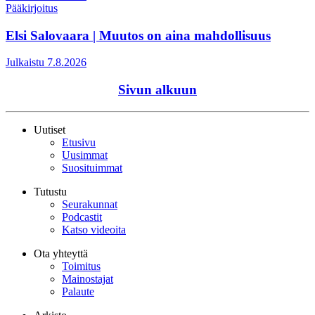
Pääkirjoitus
Elsi Salovaara | Muutos on aina mahdollisuus
Julkaistu 7.8.2026
Sivun alkuun
Uutiset
Etusivu
Uusimmat
Suosituimmat
Tutustu
Seurakunnat
Podcastit
Katso videoita
Ota yhteyttä
Toimitus
Mainostajat
Palaute