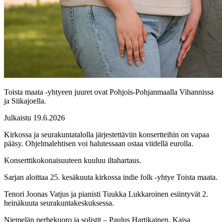
Toista maata -yhtyeen juuret ovat Pohjois-Pohjanmaalla Vihannissa
ja Siikajoella.
Julkaistu 19.6.2026
Kirkossa ja seurakuntatalolla järjestettäviin konsertteihin on vapaa
pääsy. Ohjelmalehtisen voi halutessaan ostaa viidellä eurolla.
Konserttikokonaisuuteen kuuluu iltahartaus.
Sarjan aloittaa 25. kesäkuuta kirkossa indie folk -yhtye Toista maata.
Tenori Joonas Vatjus ja pianisti Tuukka Lukkaroinen esiintyvät 2.
heinäkuuta seurakuntakeskuksessa.
Niemelän perhekuoro ja solistit – Paulus Hartikainen, Kaisa