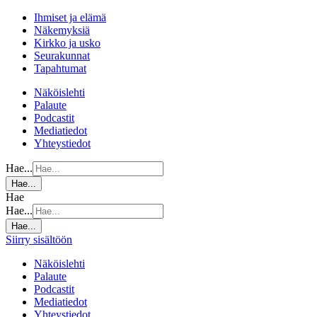
Ihmiset ja elämä
Näkemyksiä
Kirkko ja usko
Seurakunnat
Tapahtumat
Näköislehti
Palaute
Podcastit
Mediatiedot
Yhteystiedot
Hae...
Hae...
Hae
Hae...
Hae...
Siirry sisältöön
Näköislehti
Palaute
Podcastit
Mediatiedot
Yhteystiedot