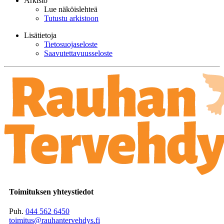
Arkisto
Lue näköislehteä
Tutustu arkistoon
Lisätietoja
Tietosuojaseloste
Saavutettavuusseloste
Toimituksen yhteystiedot
Puh.
044 562 6450
toimitus@rauhantervehdys.fi