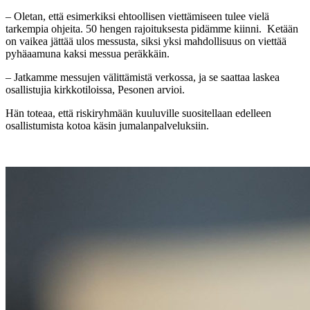
– Oletan, että esimerkiksi ehtoollisen viettämiseen tulee vielä
tarkempia ohjeita. 50 hengen rajoituksesta pidämme kiinni. Ketään
on vaikea jättää ulos messusta, siksi yksi mahdollisuus on viettää
pyhäaamuna kaksi messua peräkkäin.
– Jatkamme messujen välittämistä verkossa, ja se saattaa laskea
osallistujia kirkkotiloissa, Pesonen arvioi.
Hän toteaa, että riskiryhmään kuuluville suositellaan edelleen
osallistumista kotoa käsin jumalanpalveluksiin.