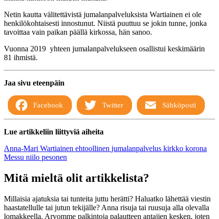
Netin kautta välitettävistä jumalanpalveluksista Wartiainen ei ole
henkilökohtaisesti innostunut. Niistä puuttuu se jokin tunne, jonka
tavoittaa vain paikan päällä kirkossa, hän sanoo.
Vuonna 2019 yhteen jumalanpalvelukseen osallistui keskimäärin
81 ihmistä.
Jaa sivu eteenpäin
Facebook
Twitter
Sähköposti
Lue artikkeliin liittyviä aiheita
Anna-Mari Wartiainen
ehtoollinen
jumalanpalvelus
kirkko
korona
Messu
niilo pesonen
Mitä mieltä olit artikkelista?
Millaisia ajatuksia tai tunteita juttu herätti? Haluatko lähettää viestin
haastatellulle tai jutun tekijälle? Anna risuja tai ruusuja alla olevalla
lomakkeella. Arvomme palkintoja palautteen antajien kesken, joten