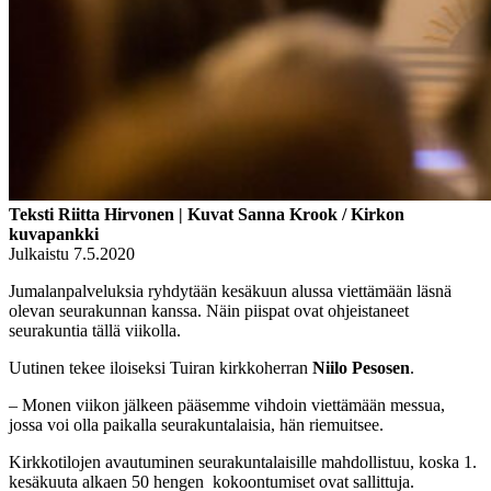
Teksti Riitta Hirvonen | Kuvat Sanna Krook / Kirkon
kuvapankki
Julkaistu 7.5.2020
Jumalanpalveluksia ryhdytään kesäkuun alussa viettämään läsnä
olevan seurakunnan kanssa. Näin piispat ovat ohjeistaneet
seurakuntia tällä viikolla.
Uutinen tekee iloiseksi Tuiran kirkkoherran
Niilo Pesosen
.
– Monen viikon jälkeen pääsemme vihdoin viettämään messua,
jossa voi olla paikalla seurakuntalaisia, hän riemuitsee.
Kirkkotilojen avautuminen seurakuntalaisille mahdollistuu, koska 1.
kesäkuuta alkaen 50 hengen kokoontumiset ovat sallittuja.