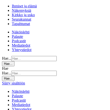
Ihmiset ja elämä
Näkemyksiä
Kirkko ja usko
Seurakunnat
Tapahtumat
Näköislehti
Palaute
Podcastit
Mediatiedot
Yhteystiedot
Hae...
Hae...
Hae
Hae...
Hae...
Siirry sisältöön
Näköislehti
Palaute
Podcastit
Mediatiedot
Yhteystiedot