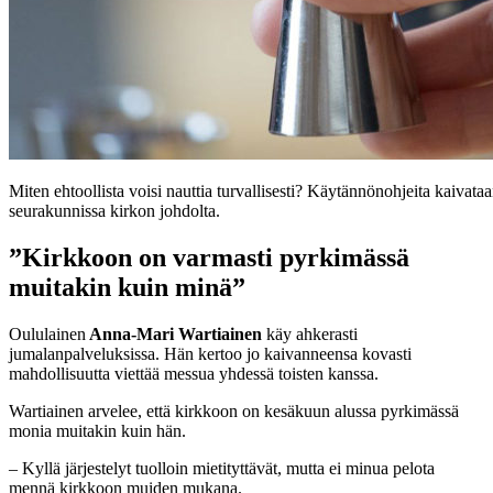
Miten ehtoollista voisi nauttia turvallisesti? Käytännönohjeita kaivataa
seurakunnissa kirkon johdolta.
”Kirkkoon on varmasti pyrkimässä
muitakin kuin minä”
Oululainen
Anna-Mari Wartiainen
käy ahkerasti
jumalanpalveluksissa. Hän kertoo jo kaivanneensa kovasti
mahdollisuutta viettää messua yhdessä toisten kanssa.
Wartiainen arvelee, että kirkkoon on kesäkuun alussa pyrkimässä
monia muitakin kuin hän.
– Kyllä järjestelyt tuolloin mietityttävät, mutta ei minua pelota
mennä kirkkoon muiden mukana.