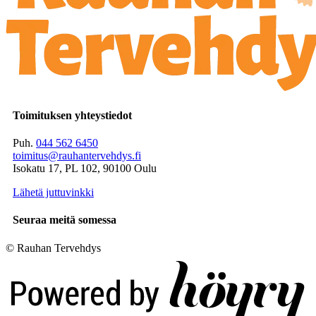
Toimituksen yhteystiedot
Puh.
044 562 6450
toimitus@rauhantervehdys.fi
Isokatu 17, PL 102, 90100 Oulu
Lähetä juttuvinkki
Seuraa meitä somessa
© Rauhan Tervehdys
Digi- ja mainostoimisto Höyry Rovaniemi ja Oulu