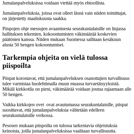
Jumalanpalveluksissa voidaan viettää myös ehtoollista.
Jumalanpalveluksia, joissa ovat olleet läsnä vain niiden toimittajat,
on järjestetty maaliskuusta saakka.
Piispojen ohje messujen avaamisesta seurakuntalaisille on linjassa
hallituksen tekemien, kokoontumisten väkimäärää koskevien
päätösten kanssa. Niiden mukaan Suomessa sallitaan kesäkuun
alusta 50 hengen kokoontumiset.
Tarkempia ohjeita on vielä tulossa
piispoilta
Piispat korostavat, että jumalanpalveluksen osanottajien turvallisuus
tulee varmistaa huolehtimalla muun muassa turvaetäisyyksistä.
Mikäli kirkkotila on pieni, väkimäärää voidaan joutua rajaamaan alle
50 hengen.
Vaikka kirkkojen ovet ovat avautumassa seurakuntalaisille, piispat
suosittavat, että jumalanpalveluksia välitetään edelleen
seurakuntalaisille verkossa.
Pesosen mukaan piispoilta on tulossa tarkentavia ohjeistuksia
keinoista, joilla jumalanpalveluksissa vaalitaan turvallisuutta.