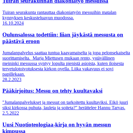
Tuiran seurakunnan diakoniatyö messuissa
Tuiran seurakunta rantauttaa diakoniatyön messuihin matalan
kynnyksen keskusteluavun muodossa.
16.10.2024
Oulunsalossa todettiin: liian jäykästä messusta on
päästävä eroon
Jumalanpalvelus saattaa tuntua kaavamaiselta ja jopa pelonsekaiselta
suorittamiselta. Marja Miettusen mukaan rento, ystävällinen
meininki messussa syntyy lopulta pienistä asioista, kuten iloisesta
tervetulotoivotuksesta kirkon ovella. Liika vakavuus ei sovi
papillekaan.
28.2.2023
Pääkirjoitus: Messu on tehty kuultavaksi
"Jumalanpalvelukset ja messut on tarkoitettu kuultaviksi. Eikö juuri
siksi kirkossa puhuta, lauleta ja soiteta?" herättelee Hannu Tarvas.
2.5.2022
Uusi Nuotioteologiaa-kirja on hyvän messun
kimpussa