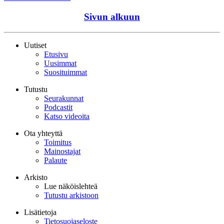
Sivun alkuun
Uutiset
Etusivu
Uusimmat
Suosituimmat
Tutustu
Seurakunnat
Podcastit
Katso videoita
Ota yhteyttä
Toimitus
Mainostajat
Palaute
Arkisto
Lue näköislehteä
Tutustu arkistoon
Lisätietoja
Tietosuojaseloste