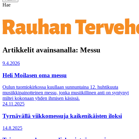
Hae
Artikkelit avainsanalla: Messu
9.4.2026
Heli Moilasen oma messu
Oulun tuomiokirkossa kuullaan sunnuntaina 12. huhtikuuta
musiikkipainotteinen messu, jonka musiikillinen anti on syntynyt
miltei kokonaan yhden ihmisen käsissä.
24.11.2025
Tyrnävällä viikkomessuja kaikenikäisten iloksi
14.8.2025