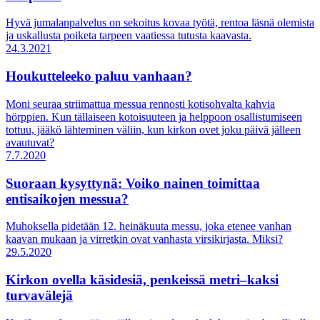
Hyvä jumalanpalvelus on sekoitus kovaa työtä, rentoa läsnä olemista
ja uskallusta poiketa tarpeen vaatiessa tutusta kaavasta.
24.3.2021
Houkutteleeko paluu vanhaan?
Moni seuraa striimattua messua rennosti kotisohvalta kahvia
hörppien. Kun tällaiseen kotoisuuteen ja helppoon osallistumiseen
tottuu, jääkö lähteminen väliin, kun kirkon ovet joku päivä jälleen
avautuvat?
7.7.2020
Suoraan kysyttynä: Voiko nainen toimittaa
entisaikojen messua?
Muhoksella pidetään 12. heinäkuuta messu, joka etenee vanhan
kaavan mukaan ja virretkin ovat vanhasta virsikirjasta. Miksi?
29.5.2020
Kirkon ovella käsidesiä, penkeissä metri–kaksi
turvavälejä