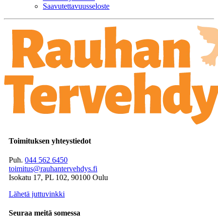
Saavutettavuusseloste
Toimituksen yhteystiedot
Puh.
044 562 6450
toimitus@rauhantervehdys.fi
Isokatu 17, PL 102, 90100 Oulu
Lähetä juttuvinkki
Seuraa meitä somessa