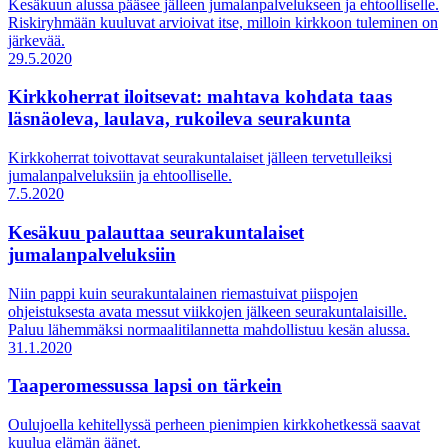
Kesäkuun alussa pääsee jälleen jumalanpalvelukseen ja ehtoolliselle.
Riskiryhmään kuuluvat arvioivat itse, milloin kirkkoon tuleminen on
järkevää.
29.5.2020
Kirkkoherrat iloitsevat: mahtava kohdata taas
läsnäoleva, laulava, rukoileva seurakunta
Kirkkoherrat toivottavat seurakuntalaiset jälleen tervetulleiksi
jumalanpalveluksiin ja ehtoolliselle.
7.5.2020
Kesäkuu palauttaa seurakuntalaiset
jumalanpalveluksiin
Niin pappi kuin seurakuntalainen riemastuivat piispojen
ohjeistuksesta avata messut viikkojen jälkeen seurakuntalaisille.
Paluu lähemmäksi normaalitilannetta mahdollistuu kesän alussa.
31.1.2020
Taaperomessussa lapsi on tärkein
Oulujoella kehitellyssä perheen pienimpien kirkkohetkessä saavat
kuulua elämän äänet.