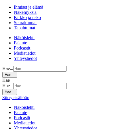
Ihmiset ja elämä
Näkemyksiä
Kirkko ja usko
Seurakunnat
Tapahtumat
Näköislehti
Palaute
Podcastit
Mediatiedot
Yhteystiedot
Hae...
Hae...
Hae
Hae...
Hae...
Siirry sisältöön
Näköislehti
Palaute
Podcastit
Mediatiedot
Yhteystiedot