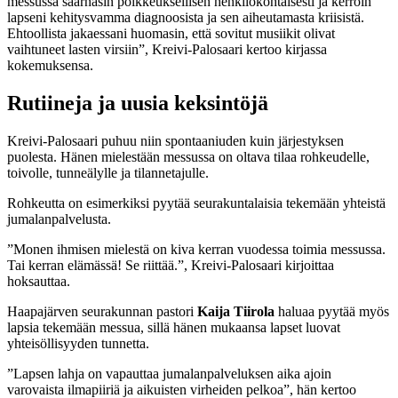
messussa saarnasin poikkeuksellisen henkilökohtaisesti ja kerroin
lapseni kehitysvamma diagnoosista ja sen aiheutamasta kriisistä.
Ehtoollista jakaessani huomasin, että sovitut musiikit olivat
vaihtuneet lasten virsiin”, Kreivi-Palosaari kertoo kirjassa
kokemuksensa.
Rutiineja ja uusia keksintöjä
Kreivi-Palosaari puhuu niin spontaaniuden kuin järjestyksen
puolesta. Hänen mielestään messussa on oltava tilaa rohkeudelle,
toivolle, tunneälylle ja tilannetajulle.
Rohkeutta on esimerkiksi pyytää seurakuntalaisia tekemään yhteistä
jumalanpalvelusta.
”Monen ihmisen mielestä on kiva kerran vuodessa toimia messussa.
Tai kerran elämässä! Se riittää.”, Kreivi-Palosaari kirjoittaa
hoksauttaa.
Haapajärven seurakunnan pastori
Kaija Tiirola
haluaa pyytää myös
lapsia tekemään messua, sillä hänen mukaansa lapset luovat
yhteisöllisyyden tunnetta.
”Lapsen lahja on vapauttaa jumalanpalveluksen aika ajoin
varovaista ilmapiiriä ja aikuisten virheiden pelkoa”, hän kertoo