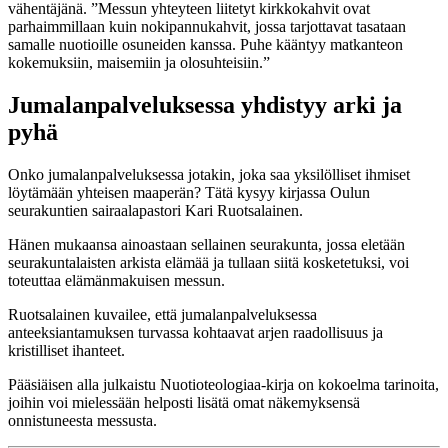
vähentäjänä. ”Messun yhteyteen liitetyt kirkkokahvit ovat
parhaimmillaan kuin nokipannukahvit, jossa tarjottavat tasataan
samalle nuotioille osuneiden kanssa. Puhe kääntyy matkanteon
kokemuksiin, maisemiin ja olosuhteisiin.”
Jumalanpalveluksessa yhdistyy arki ja
pyhä
Onko jumalanpalveluksessa jotakin, joka saa yksilölliset ihmiset
löytämään yhteisen maaperän? Tätä kysyy kirjassa Oulun
seurakuntien sairaalapastori Kari Ruotsalainen.
Hänen mukaansa ainoastaan sellainen seurakunta, jossa eletään
seurakuntalaisten arkista elämää ja tullaan siitä kosketetuksi, voi
toteuttaa elämänmakuisen messun.
Ruotsalainen kuvailee, että jumalanpalveluksessa
anteeksiantamuksen turvassa kohtaavat arjen raadollisuus ja
kristilliset ihanteet.
Pääsiäisen alla julkaistu Nuotioteologiaa-kirja on kokoelma tarinoita,
joihin voi mielessään helposti lisätä omat näkemyksensä
onnistuneesta messusta.