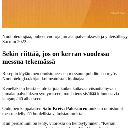
Nuotioteologiaa, puheenvuoroja jumalanpalveluksesta ja yhteisöllisyy
Sacrum 2022.
Sekin riittää, jos on kerran vuodessa
messua tekemässä
Reseptin löytäminen onnistuneeseen messuun pohdituttaa myös
Nuotiotelogiaa-kirjan kolmeatoista kirjoittajaa.
Kenelläkään heistä ei ole tarjota kaikenkattavaa viisautta hyvän
jumalanpalveluksen syntymiseen, mutta teos sisältää kiinnostavia
langanpäitä aiheeseen.
Oulujoen kappalaisen
Satu Kreivi-Palosaaren
mukaan onnistunut
messu edellyttää huolellista valmistautumista.
Kun perusduuni on tehty, vuorossa on heittäytyminen. ”Kerran