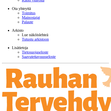
Katso videoita
Ota yhteyttä
Toimitus
Mainostajat
Palaute
Arkisto
Lue näköislehteä
Tutustu arkistoon
Lisätietoja
Tietosuojaseloste
Saavutettavuusseloste