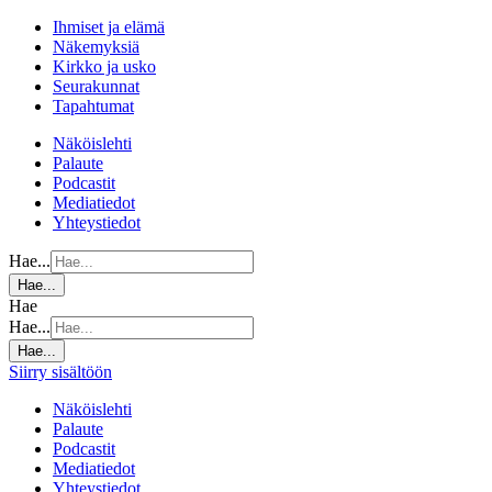
Ihmiset ja elämä
Näkemyksiä
Kirkko ja usko
Seurakunnat
Tapahtumat
Näköislehti
Palaute
Podcastit
Mediatiedot
Yhteystiedot
Hae...
Hae...
Hae
Hae...
Hae...
Siirry sisältöön
Näköislehti
Palaute
Podcastit
Mediatiedot
Yhteystiedot