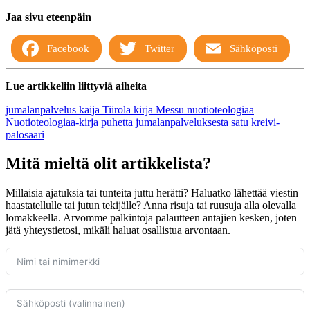
Jaa sivu eteenpäin
Facebook
Twitter
Sähköposti
Lue artikkeliin liittyviä aiheita
jumalanpalvelus
kaija Tiirola
kirja
Messu
nuotioteologiaa
Nuotioteologiaa-kirja
puhetta jumalanpalveluksesta
satu kreivi-
palosaari
Mitä mieltä olit artikkelista?
Millaisia ajatuksia tai tunteita juttu herätti? Haluatko lähettää viestin
haastatellulle tai jutun tekijälle? Anna risuja tai ruusuja alla olevalla
lomakkeella. Arvomme palkintoja palautteen antajien kesken, joten
jätä yhteystietosi, mikäli haluat osallistua arvontaan.