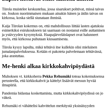
Tiirola muistelee keskustelua, jossa sisarukset pohtivat, missä taivas
on. Joukon nuorimmaisen mukaan ainakin hänen ja äidin taivas on
kirkossa, koska siellä siunataan ihmisiä.
Kaija Tiirolan kokemus on, että mahdollisuus liittää lasten ajatuksia
esimerkiksi esirukoukseen tai saarnaan on nostanut esille auttamisen
ja ystävyyden kysymyksiä. Haapajärveläislapset ovat halunneet
myös, että kirkossa puhutaan kiusaamisesta.
Tiirola kysyy lapsilta, mikä tehtävä itse kullekin olisi mieluinen
jumalanpalveluksessa. Ketään ei pakoteta palvelemaan tehtävässä,
joka arastuttaa.
Me-henki alkaa kirkkokahvipöydästä
Muhoksen vt. kirkkoherra
Pekka Rehumäki
toteaa kokemuksensa
perusteella, että kirkkokahvit ja kättelyt lisäävät messun hyvää
ilmapiiriä.
Pandemia hidastaa koskettamista, mutta kirkkokahvipöydissä on jo
väkeä.
Rehumäki ei vähättelisi kahvittelun merkitystä yksinäisyyden