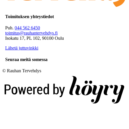
Toimituksen yhteystiedot
Puh.
044 562 6450
toimitus@rauhantervehdys.fi
Isokatu 17, PL 102, 90100 Oulu
Lähetä juttuvinkki
Seuraa meitä somessa
© Rauhan Tervehdys
Digi- ja mainostoimisto Höyry Rovaniemi ja Oulu