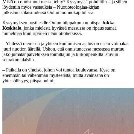
Mistä on onnistunut messu tehty? Kysymystä pohdittiin – ja siihen
löydettiin myös vastauksia – Nuotioteologiaa-kirjan
julkistamistilaisuudessa Oulun tuomiokapitulissa.
Kysymyksen nosti esille Oulun hiippakunnan piispa
Jukka
Keskitalo
, jonka mielestä hyvässä messussa on ripaus samaa
tunnelmaa kuin riparien iltanuotiohetkissä.
– Yhdessä olemisen ja yhteen kuulumisen ajatus on usein voimakas
juuri nuotion äärellä. Uskon, että onnistuneessa messussa murtuu
jako jumalanpalveluksen toimittajiin ja kirkonpenkillä istuviin
seurakuntalaisiin.
– Paikalla on yhteisö, johon voi tuntea kuuluvansa. Kyse on
enemmän tai vähemmän mysteeristä, mutta avainsana on
yhteisöllisyys, piispa puhui.