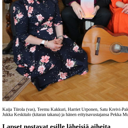
Kaija Tiirola (vas), Teemu Kakkuri, Harriet Urponen, Satu Kreivi-Palos
Jukka Keskitalo (kitaran takana) ja hänen erityisavustajansa Pekka Mus
Lapset nostavat esille läheisiä aiheita