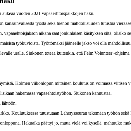
 haku
oin aukeaa vuoden 2021 vapaaerhtoispaikkojen haku.
n kansainvälisestä työstä sekä hienon mahdollisuuden tutustua vieraasee
n, vapaaehtoisjakson aikana saat jonkinlaisen käsityksen siitä, olisiko se 
maisista työkuvioista. Työttömäksi jääneelle jakso voi olla mahdollisuus 
valle uralle. Siukonen toteaa kuitenkin, että Felm Volunteer -ohjelma ei
äymistä. Kolmen viikonlopun mittainen koulutus on voimassa viitisen v
i olisikaan hakemassa vapaaehtoistyöhön, Siukonen kannustaa.
 lähtöön.
 kirkko. Koulutuksessa tutustutaan Lähetysseuran tekemään työhön sekä
konloppuna. Hakuaika päättyi jo, mutta vielä voi kysellä, mahtuuko mu