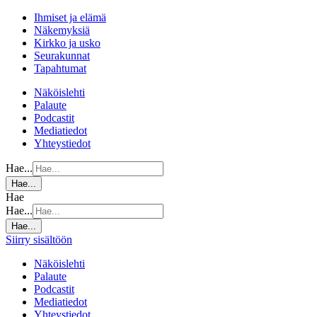
Ihmiset ja elämä
Näkemyksiä
Kirkko ja usko
Seurakunnat
Tapahtumat
Näköislehti
Palaute
Podcastit
Mediatiedot
Yhteystiedot
Hae...
Hae...
Hae
Hae...
Hae...
Siirry sisältöön
Näköislehti
Palaute
Podcastit
Mediatiedot
Yhteystiedot