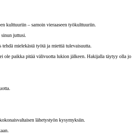
n kulttuuriin – samoin vieraaseen työkulttuuriin.
sinun juttusi.
tehdä mielekästä työtä ja miettiä tulevaisuutta.
 ole paikka pitää välivuotta lukion jälkeen. Hakijalla täytyy olla jo
uotta.
 kokonaisvaltaisen lähetystyön kysymyksiin.
kaan.