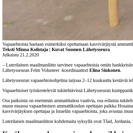
Vapaaehtoista haetaan esimerkiksi opettamaan kasvivärjäystä ammatti
Teksti Minna Kolistaja | Kuvat Suomen Lähetysseura
Julkaistu 21.2.2020
– Luterilainen maailmanliitto tarvitsee vapaaehtoisia omiin hankkeisii
Lähetysseuran Felm Volunteer -koordinaattori
Elina Siukonen
.
Lähetysseuran vapaaehtoisohjelma tarjoaa 2–12 kuukautta kestäviä te
Vapaaehtoiset työskentelevät tukitehtävissä Lähetysseuran kumppaniki
Osa paikoista on enemmän ammattitaitoa vaativia, osa erilaisia tukite
muun muassa vapaaehtoisen ammattikoulun opettajan paikka Hosainan 
kasvivärjäyksen opettajaa ja Israeliin vapaaehtoista, joka avustaa muun
Luterilaisen maailmanliiton kohdemaita syksyllä ovat Tšad, Jordania, Dji