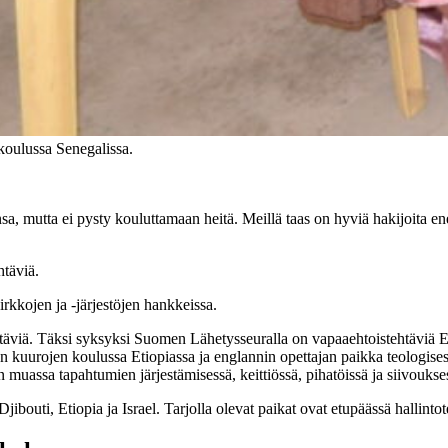
koulussa Senegalissa.
nsa, mutta ei pysty kouluttamaan heitä. Meillä taas on hyviä hakijoita e
htäviä.
rkkojen ja -järjestöjen hankkeissa.
htäviä. Täksi syksyksi Suomen Lähetysseuralla on vapaaehtoistehtäviä Et
kuurojen koulussa Etiopiassa ja englannin opettajan paikka teologise
 muassa tapahtumien järjestämisessä, keittiössä, pihatöissä ja siivoukse
bouti, Etiopia ja Israel. Tarjolla olevat paikat ovat etupäässä hallintot