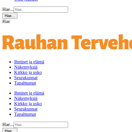
Hae...
Hae...
Hae
Ihmiset ja elämä
Näkemyksiä
Kirkko ja usko
Seurakunnat
Tapahtumat
Ihmiset ja elämä
Näkemyksiä
Kirkko ja usko
Seurakunnat
Tapahtumat
Hae...
Hae...