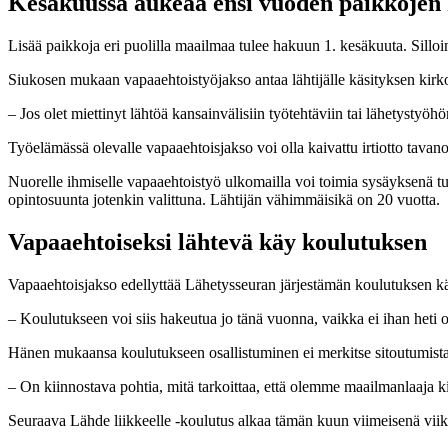
Kesäkuussa aukeaa ensi vuoden paikkojen
Lisää paikkoja eri puolilla maailmaa tulee hakuun 1. kesäkuuta. Sill
Siukosen mukaan vapaaehtoistyöjakso antaa lähtijälle käsityksen kirko
– Jos olet miettinyt lähtöä kansainvälisiin työtehtäviin tai lähetystyöhö
Työelämässä olevalle vapaaehtoisjakso voi olla kaivattu irtiotto tavano
Nuorelle ihmiselle vapaaehtoistyö ulkomailla voi toimia sysäyksenä tule
opintosuunta jotenkin valittuna. Lähtijän vähimmäisikä on 20 vuotta.
Vapaaehtoiseksi lähtevä käy koulutuksen
Vapaaehtoisjakso edellyttää Lähetysseuran järjestämän koulutuksen k
– Koulutukseen voi siis hakeutua jo tänä vuonna, vaikka ei ihan het
Hänen mukaansa koulutukseen osallistuminen ei merkitse sitoutumista
– On kiinnostava pohtia, mitä tarkoittaa, että olemme maailmanlaaja
Seuraava Lähde liikkeelle -koulutus alkaa tämän kuun viimeisenä vii