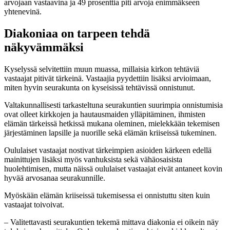
arvojaan vastaavina ja 49 prosenttia piti arvoja enimmäkseen
yhtenevinä.
Diakoniaa on tarpeen tehdä
näkyvämmäksi
Kyselyssä selvitettiin muun muassa, millaisia kirkon tehtäviä
vastaajat pitivät tärkeinä. Vastaajia pyydettiin lisäksi arvioimaan,
miten hyvin seurakunta on kyseisissä tehtävissä onnistunut.
Valtakunnallisesti tarkasteltuna seurakuntien suurimpia onnistumisia
ovat olleet kirkkojen ja hautausmaiden ylläpitäminen, ihmisten
elämän tärkeissä hetkissä mukana oleminen, mielekkään tekemisen
järjestäminen lapsille ja nuorille sekä elämän kriiseissä tukeminen.
Oululaiset vastaajat nostivat tärkeimpien asioiden kärkeen edellä
mainittujen lisäksi myös vanhuksista sekä vähäosaisista
huolehtimisen, mutta näissä oululaiset vastaajat eivät antaneet kovin
hyvää arvosanaa seurakunnille.
Myöskään elämän kriiseissä tukemisessa ei onnistuttu siten kuin
vastaajat toivoivat.
– Valitettavasti seurakuntien tekemä mittava diakonia ei oikein näy