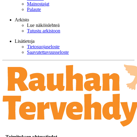
Mainostajat
Palaute
Arkisto
Lue näköislehteä
Tutustu arkistoon
Lisätietoja
Tietosuojaseloste
Saavutettavuusseloste
Toimituksen yhteystiedot