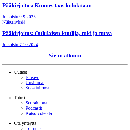
Pääkirjoitus: Kunnes taas kohdataan
Julkaistu 9.9.2025
Näkemyksiä
Pääkirjoitus: Oululaisen kuulija, tuki ja turva
Julkaistu 7.10.2024
Sivun alkuun
Uutiset
Etusivu
Uusimmat
Suosituimmat
Tutustu
Seurakunnat
Podcastit
Katso videoita
Ota yhteyttä
Toimitus