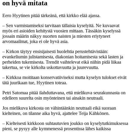
on hyvä mitata
Eero Hyytinen pitää tärkeänä, että kirkko elää ajassa.
– Sen varmistamiseksi tarvitaan tällaisia kyselyitä. Ne kuvaavat
myös eri asioiden kehitystä vuosien mittaan. Tässäkin kyselyssä
jossain määrin näkyy nuorten naisten ja miesten eriytyneet
arvomaailmat, joka ei ole hyvä asia.
– Kirkon täytyy ensisijaisesti huolehtia perustehtävistään:
evankeliumin julistamisesta, diakonian hoitamisesta sekä lasten ja
perheiden tukemisesta. Trendit vaihtelevat eikä niihin pidä liikaa
takertua, se vie kirkolta uskottavuutta ja juurevuutta.
– Kirkkoa moititaan konservatiiviseksi mutta kyselyn tulokset eivät
tätä juurikaan tue, Hyytinen toteaa.
Petri Satomaa pitää ilahduttavana, että mielikuva seurakunnasta on
edelleen suurelta osin myönteinen tai ainakin neutraali.
Jos mielikuva kirkosta on vähintäänkin neutraali eikä suoraan
kielteinen, on tilanne aika hyvä, ajattelee Teija Kähkönen.
– Kielteisesti kirkkoon suhtautuvien joukko on kyselytutkimuksessa
pieni, se pysyy alle kymmenessä prosentissa lähes kaikissa