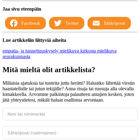
Jaa sivu eteenpäin
Facebook
Twitter
Sähköposti
Lue artikkeliin liittyviä aiheita
empatia- ja tunnettuuskysely
mielikuva kirkosta
mielikuva
seurakunnasta
Mitä mieltä olit artikkelista?
Millaisia ajatuksia tai tunteita juttu herätti? Haluatko lähettää viestin
haastatellulle tai jutun tekijälle? Anna risuja tai ruusuja alla olevalla
lomakkeella. Arvomme palkintoja palautteen antajien kesken, joten
jätä yhteystietosi, mikäli haluat osallistua arvontaan.