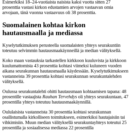
Esimerkiksi 18–24-vuotiaista naisista kaksi vuotta sitten 27
prosenttia vastasi kirkon edustamien arvojen vastaavan omia
arvojaan, tänä vuonna vastaavuus oli 38 prosenttia.
Suomalainen kohtaa kirkon
hautausmaalla ja mediassa
Kyselytutkimuksen perusteella suomalaisten yhteys seurakuntiin
toteutuu selvimmin hautausmaakäynneillä ja median välityksellä.
Koko maan vastauksia tarkastellen kirkkoon kuuluvista ja kirkkoon
kuulumattomista 43 prosenttia kohtasi viimeksi kuluneen vuoden
aikana seurakunnan hautausmaalla käydessään. Kyselytutkimukseen
vastanneista 39 prosenttia kohtasi seurakunnan seurakuntalehden
välityksellä.
Oulussa seurakuntalehti ohitti hautausmaan kohtaamisen tapana: 48
prosentille vastaajista
Rauhan Tervehdys
oli yhteys seurakuntaan, 47
prosentilla yhteys toteutuu hautausmaakäynnillä.
Oululaisista vastanneista 30 prosenttia kohtasi seurakunnan
osallistumalla kirkolliseen toimitukseen, esimerkiksi hautajaisiin tai
vihkimisiin. Muun median välityksellä seurakuntayhteys toteutui 25
prosentilla ja sosiaalisessa mediassa 22 prosentilla