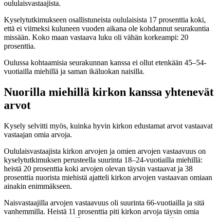
oululaisvastaajista.
Kyselytutkimukseen osallistuneista oululaisista 17 prosenttia koki,
että ei viimeksi kuluneen vuoden aikana ole kohdannut seurakuntia
missään. Koko maan vastaava luku oli vähän korkeampi: 20
prosenttia.
Oulussa kohtaamisia seurakunnan kanssa ei ollut etenkään 45–54-
vuotiailla miehillä ja saman ikäluokan naisilla.
Nuorilla miehillä kirkon kanssa yhtenevät
arvot
Kysely selvitti myös, kuinka hyvin kirkon edustamat arvot vastaavat
vastaajan omia arvoja.
Oululaisvastaajista kirkon arvojen ja omien arvojen vastaavuus on
kyselytutkimuksen perusteella suurinta 18–24-vuotiailla miehillä:
heistä 20 prosenttia koki arvojen olevan täysin vastaavat ja 38
prosenttia nuorista miehistä ajatteli kirkon arvojen vastaavan omiaan
ainakin enimmäkseen.
Naisvastaajilla arvojen vastaavuus oli suurinta 66-vuotiailla ja sitä
vanhemmilla. Heistä 11 prosenttia piti kirkon arvoja täysin omia