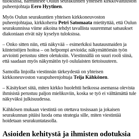
tuloksissa, harmittelee Oulun seurakuntien yhteisen kirkkovaltuuston
puheenjohtaja
Eero Hyytinen
.
Myös Oulun seurakuntien yhteisen kirkkoneuvoston
puheenjohtajaa, kirkkoherra
Petri Satomaata
mietityttää, että Oulun
seurakunnissa viime aikoina tehdyt tavallista suuremmat satsaukset
diakoniaan eivät näy kyselyn tuloksissa.
– Onko sitten niin, että näkyvää – esimerkiksi hautausmaiden ja
kiinteistöjen hoitoa – on helpompi arvioida; näkymättömän työn
arviointi perustuu sitten oletuksiin. Viestinnällä on suuri rooli siinä,
että saadaan myös näkymätön työ oululaisten tietoisuuteen.
Samoilla linjoilla viestinnän tärkeydestä on yhteisen
kirkkoneuvoston varapuheenjohtaja
Teija Kähkönen
.
– Käsitykset siitä, miten kirkko huolehtii heikossa asemassa olevista
ihmisistä perustuu paljon mielikuviin, koska se työ ei välttämättä tule
näkyväksi julkisuudessa.
Kähkösen mukaan viestintä on otettava tosissaan ja jokaisen
seurakunnan pitäisi luoda oma strategia sille, miten viestintää
hoidetaan seurakuntatasolla.
Asioiden kehitystä ja ihmisten odotuksia