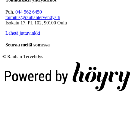
Puh.
044 562 6450
toimitus@rauhantervehdys.fi
Isokatu 17, PL 102, 90100 Oulu
Lähetä juttuvinkki
Seuraa meitä somessa
© Rauhan Tervehdys
Digi- ja mainostoimisto Höyry Rovaniemi ja Oulu