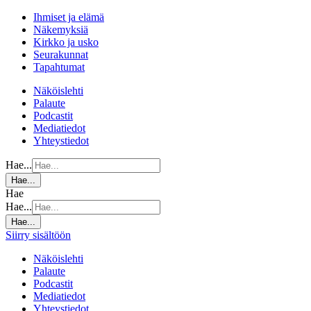
Ihmiset ja elämä
Näkemyksiä
Kirkko ja usko
Seurakunnat
Tapahtumat
Näköislehti
Palaute
Podcastit
Mediatiedot
Yhteystiedot
Hae...
Hae...
Hae
Hae...
Hae...
Siirry sisältöön
Näköislehti
Palaute
Podcastit
Mediatiedot
Yhteystiedot