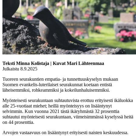
Teksti Minna Kolistaja | Kuvat Mari Lähteenmaa
Julkaistu 8.9.2025
Tuoreen seurakuntien empatia- ja tunnettuuskyselyn mukaan
Suomen evankelis-luterilaiset seurakunnat koetaan entistä
läheisemmiksi, rohkeammiksi ja kokeilunhaluisemmiksi.
Myönteisesti seurakuntaan suhtautuvista erottuu erityisesti ikäluokka
alle 25-vuotiaat miehet; heillä myönteisyys on lisääntynyt
selvimmin. Kun vuonna 2021 tästä ikäryhmästä 32 prosenttia
suhtautui myönteisesti seurakuntaan, viimeisimmässä kyselyssä heitä
on 44 prosenttia.
Arvojen vastaavuus on lisääntynyt erityisesti naisten keskuudessa.