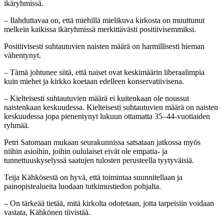
ikäryhmissä.
– Ilahduttavaa on, että miehillä mielikuva kirkosta on muuttunut
melkein kaikissa ikäryhmissä merkittävästi positiivisemmiksi.
Positiivisesti suhtautuvien naisten määrä on harmillisesti hieman
vähentynyt.
– Tämä johtunee siitä, että naiset ovat keskimäärin liberaalimpia
kuin miehet ja kirkko koetaan edelleen konservatiivisena.
– Kielteisesti suhtautuvien määrä ei kuitenkaan ole noussut
naistenkaan keskuudessa. Kielteisesti suhtautuvien määrä on naisten
keskuudessa jopa pienentynyt lukuun ottamatta 35–44-vuotiaiden
ryhmää.
Petri Satomaan mukaan seurakunnissa satsataan jatkossa myös
niihin asioihin, joihin oululaiset eivät ole empatia- ja
tunnettuuskyselyssä saatujen tulosten perusteella tyytyväisiä.
Teija Kähkösestä on hyvä, että toimintaa suunnitellaan ja
painopistealueita luodaan tutkimustiedon pohjalta.
– On tärkeää tietää, mitä kirkolta odotetaan, jotta tarpeisiin voidaan
vastata, Kähkönen tiivistää.