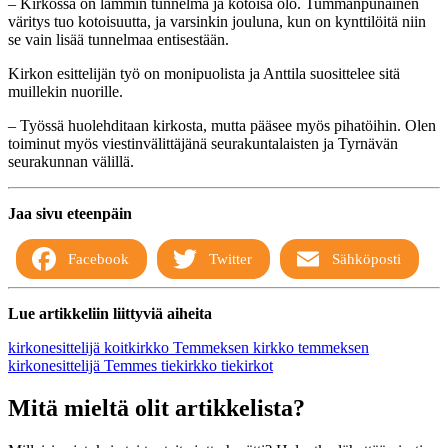
– Kirkossa on lämmin tunnelma ja kotoisa olo. Tummanpunainen
väritys tuo kotoisuutta, ja varsinkin jouluna, kun on kynttilöitä niin
se vain lisää tunnelmaa entisestään.
Kirkon esittelijän työ on monipuolista ja Anttila suosittelee sitä
muillekin nuorille.
– Työssä huolehditaan kirkosta, mutta pääsee myös pihatöihin. Olen
toiminut myös viestinvälittäjänä seurakuntalaisten ja Tyrnävän
seurakunnan välillä.
Jaa sivu eteenpäin
Facebook
Twitter
Sähköposti
Lue artikkeliin liittyviä aiheita
kirkonesittelijä
koitkirkko
Temmeksen kirkko
temmeksen
kirkonesittelijä
Temmes
tiekirkko
tiekirkot
Mitä mieltä olit artikkelista?