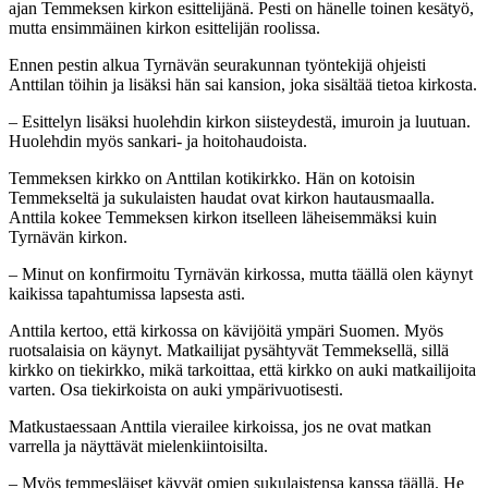
ajan Temmeksen kirkon esittelijänä. Pesti on hänelle toinen kesätyö,
mutta ensimmäinen kirkon esittelijän roolissa.
Ennen pestin alkua Tyrnävän seurakunnan työntekijä ohjeisti
Anttilan töihin ja lisäksi hän sai kansion, joka sisältää tietoa kirkosta.
– Esittelyn lisäksi huolehdin kirkon siisteydestä, imuroin ja luutuan.
Huolehdin myös sankari- ja hoitohaudoista.
Temmeksen kirkko on Anttilan kotikirkko. Hän on kotoisin
Temmekseltä ja sukulaisten haudat ovat kirkon hautausmaalla.
Anttila kokee Temmeksen kirkon itselleen läheisemmäksi kuin
Tyrnävän kirkon.
– Minut on konfirmoitu Tyrnävän kirkossa, mutta täällä olen käynyt
kaikissa tapahtumissa lapsesta asti.
Anttila kertoo, että kirkossa on kävijöitä ympäri Suomen. Myös
ruotsalaisia on käynyt. Matkailijat pysähtyvät Temmeksellä, sillä
kirkko on tiekirkko, mikä tarkoittaa, että kirkko on auki matkailijoita
varten. Osa tiekirkoista on auki ympärivuotisesti.
Matkustaessaan Anttila vierailee kirkoissa, jos ne ovat matkan
varrella ja näyttävät mielenkiintoisilta.
– Myös temmesläiset käyvät omien sukulaistensa kanssa täällä. He