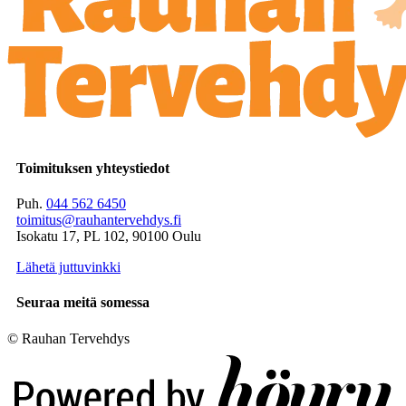
Toimituksen yhteystiedot
Puh.
044 562 6450
toimitus@rauhantervehdys.fi
Isokatu 17, PL 102, 90100 Oulu
Lähetä juttuvinkki
Seuraa meitä somessa
© Rauhan Tervehdys
Digi- ja mainostoimisto Höyry Rovaniemi ja Oulu