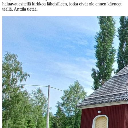
haluavat esitellä kirkkoa läheisilleen, jotka eivät ole ennen käyneet
täällä, Anttila tietää.