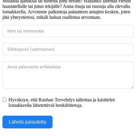
Millaisia ajatuksia tai tunteita juttu herätti? Haluatko lähettää viestin
haastatellulle tai jutun tekijälle? Anna risuja tai ruusuja alla olevalla
lomakkeella. Arvomme palkintoja palautteen antajien kesken, joten
jätä yhteystietosi, mikäli haluat osallistua arvontaan.
Hyväksyn, että Rauhan Tervehdys tallentaa ja käsittelee
lomakkeella lähetettäviä henkilötietoja.
Lähetä palautetta