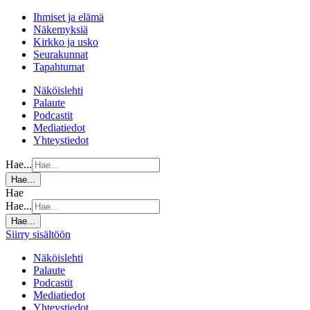
Ihmiset ja elämä
Näkemyksiä
Kirkko ja usko
Seurakunnat
Tapahtumat
Näköislehti
Palaute
Podcastit
Mediatiedot
Yhteystiedot
Hae...
Hae...
Hae
Hae...
Hae...
Siirry sisältöön
Näköislehti
Palaute
Podcastit
Mediatiedot
Yhteystiedot