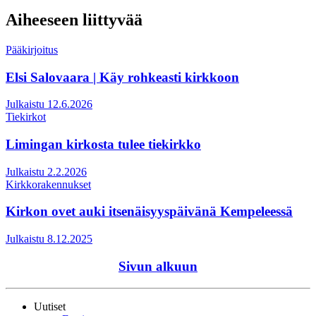
Aiheeseen liittyvää
Pääkirjoitus
Elsi Salovaara | Käy rohkeasti kirkkoon
Julkaistu 12.6.2026
Tiekirkot
Limingan kirkosta tulee tiekirkko
Julkaistu 2.2.2026
Kirkkorakennukset
Kirkon ovet auki itsenäisyyspäivänä Kempeleessä
Julkaistu 8.12.2025
Sivun alkuun
Uutiset