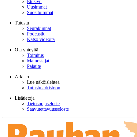
Etusivu
Uusimmat
Suosituimmat
Tutustu
Seurakunnat
Podcastit
Katso videoita
Ota yhteyttä
Toimitus
Mainostajat
Palaute
Arkisto
Lue näköislehteä
Tutustu arkistoon
Lisätietoja
Tietosuojaseloste
Saavutettavuusseloste