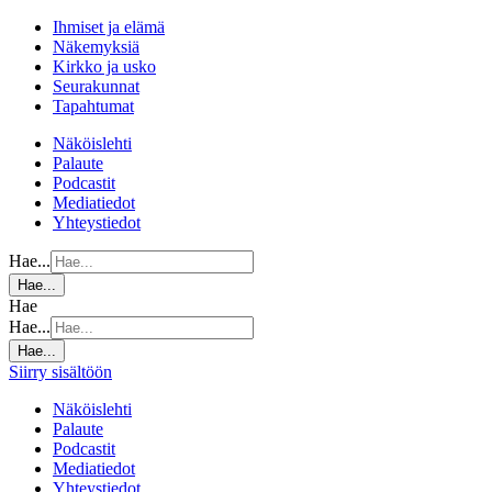
Ihmiset ja elämä
Näkemyksiä
Kirkko ja usko
Seurakunnat
Tapahtumat
Näköislehti
Palaute
Podcastit
Mediatiedot
Yhteystiedot
Hae...
Hae...
Hae
Hae...
Hae...
Siirry sisältöön
Näköislehti
Palaute
Podcastit
Mediatiedot
Yhteystiedot