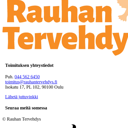
Toimituksen yhteystiedot
Puh.
044 562 6450
toimitus@rauhantervehdys.fi
Isokatu 17, PL 102, 90100 Oulu
Lähetä juttuvinkki
Seuraa meitä somessa
© Rauhan Tervehdys
Digi- ja mainostoimisto Höyry Rovaniemi ja Oulu