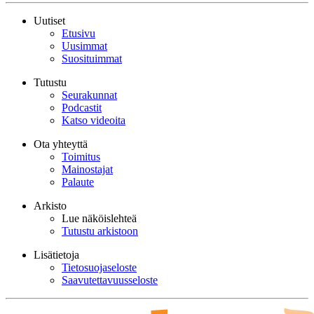
Uutiset
Etusivu
Uusimmat
Suosituimmat
Tutustu
Seurakunnat
Podcastit
Katso videoita
Ota yhteyttä
Toimitus
Mainostajat
Palaute
Arkisto
Lue näköislehteä
Tutustu arkistoon
Lisätietoja
Tietosuojaseloste
Saavutettavuusseloste