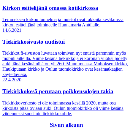
Kirkon esittelijänä omassa kotikirkossa
Temmeksen kirkon tunnelma ja muistot ovat rakkaita kesäkuussa
kirkon esittelijänä toimineelle Hannamaria Anttilalle.
14.6.2021
Tiekirkkosivusto uudistui
Tiekirkot.fi-sivuston luvataan toimivan nyt entistä paremmin myös
mobiililaitteilla. Viime kesänä tiekirkkoja ei koronan vuoksi pidetty
auki, tänä kesänä niitä on yli 260. Muun muassa Muhoksen kirkko,
Haukiputaan kirkko ja Oulun tuomiokirkko ovat kesämatkaajien
käytettävissä.
22.4.2020
Tiekirkkokesä perutaan poikkeusolojen takia
Tiekirkkoverkosto ei ole toiminnassa kesällä 2020, mutta osa
kirkoista pitää oviaan auki. Oulun tuomiokirkko oli viime kesänä
viidenneksi suosituin tiekirkkokohde.
Sivun alkuun