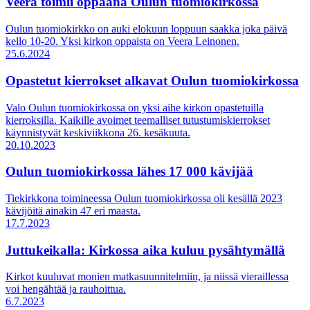
Veera toimii oppaana Oulun tuomiokirkossa
Oulun tuomiokirkko on auki elokuun loppuun saakka joka päivä
kello 10-20. Yksi kirkon oppaista on Veera Leinonen.
25.6.2024
Opastetut kierrokset alkavat Oulun tuomiokirkossa
Valo Oulun tuomiokirkossa on yksi aihe kirkon opastetuilla
kierroksilla. Kaikille avoimet teemalliset tutustumiskierrokset
käynnistyvät keskiviikkona 26. kesäkuuta.
20.10.2023
Oulun tuomiokirkossa lähes 17 000 kävijää
Tiekirkkona toimineessa Oulun tuomiokirkossa oli kesällä 2023
kävijöitä ainakin 47 eri maasta.
17.7.2023
Juttukeikalla: Kirkossa aika kuluu pysähtymällä
Kirkot kuuluvat monien matkasuunnitelmiin, ja niissä vieraillessa
voi hengähtää ja rauhoittua.
6.7.2023