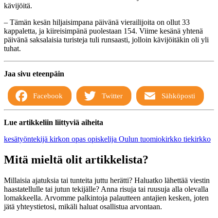
kävijöitä.
– Tämän kesän hiljaisimpana päivänä vierailijoita on ollut 33
kappaletta, ja kiireisimpänä puolestaan 154. Viime kesänä yhtenä
päivänä saksalaisia turisteja tuli runsaasti, jolloin kävijöitäkin oli yli
tuhat.
Jaa sivu eteenpäin
Facebook
Twitter
Sähköposti
Lue artikkeliin liittyviä aiheita
kesätyöntekijä
kirkon opas
opiskelija
Oulun tuomiokirkko
tiekirkko
Mitä mieltä olit artikkelista?
Millaisia ajatuksia tai tunteita juttu herätti? Haluatko lähettää viestin
haastatellulle tai jutun tekijälle? Anna risuja tai ruusuja alla olevalla
lomakkeella. Arvomme palkintoja palautteen antajien kesken, joten
jätä yhteystietosi, mikäli haluat osallistua arvontaan.