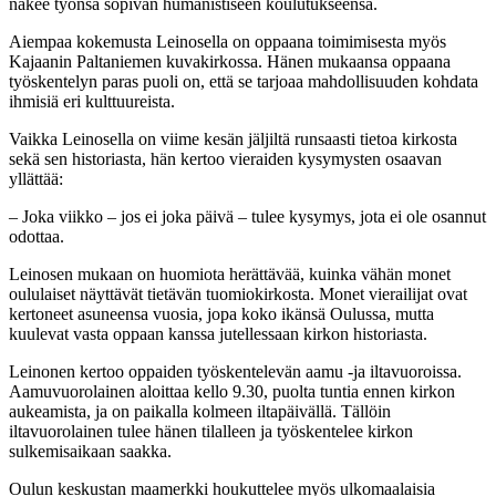
näkee työnsä sopivan humanistiseen koulutukseensa.
Aiempaa kokemusta Leinosella on oppaana toimimisesta myös
Kajaanin Paltaniemen kuvakirkossa. Hänen mukaansa oppaana
työskentelyn paras puoli on, että se tarjoaa mahdollisuuden kohdata
ihmisiä eri kulttuureista.
Vaikka Leinosella on viime kesän jäljiltä runsaasti tietoa kirkosta
sekä sen historiasta, hän kertoo vieraiden kysymysten osaavan
yllättää:
– Joka viikko – jos ei joka päivä – tulee kysymys, jota ei ole osannut
odottaa.
Leinosen mukaan on huomiota herättävää, kuinka vähän monet
oululaiset näyttävät tietävän tuomiokirkosta. Monet vierailijat ovat
kertoneet asuneensa vuosia, jopa koko ikänsä Oulussa, mutta
kuulevat vasta oppaan kanssa jutellessaan kirkon historiasta.
Leinonen kertoo oppaiden työskentelevän aamu -ja iltavuoroissa.
Aamuvuorolainen aloittaa kello 9.30, puolta tuntia ennen kirkon
aukeamista, ja on paikalla kolmeen iltapäivällä. Tällöin
iltavuorolainen tulee hänen tilalleen ja työskentelee kirkon
sulkemisaikaan saakka.
Oulun keskustan maamerkki houkuttelee myös ulkomaalaisia