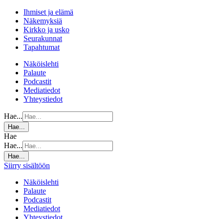
Ihmiset ja elämä
Näkemyksiä
Kirkko ja usko
Seurakunnat
Tapahtumat
Näköislehti
Palaute
Podcastit
Mediatiedot
Yhteystiedot
Hae...
Hae...
Hae
Hae...
Hae...
Siirry sisältöön
Näköislehti
Palaute
Podcastit
Mediatiedot
Yhteystiedot