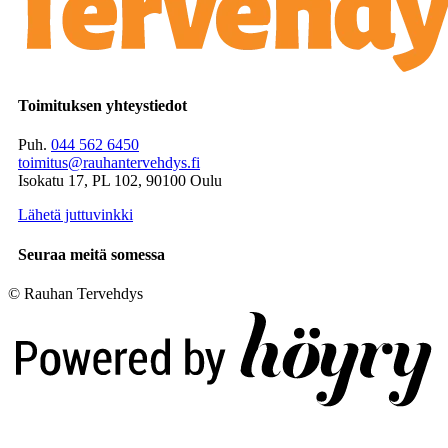
Toimituksen yhteystiedot
Puh.
044 562 6450
toimitus@rauhantervehdys.fi
Isokatu 17, PL 102, 90100 Oulu
Lähetä juttuvinkki
Seuraa meitä somessa
© Rauhan Tervehdys
Digi- ja mainostoimisto Höyry Rovaniemi ja Oulu