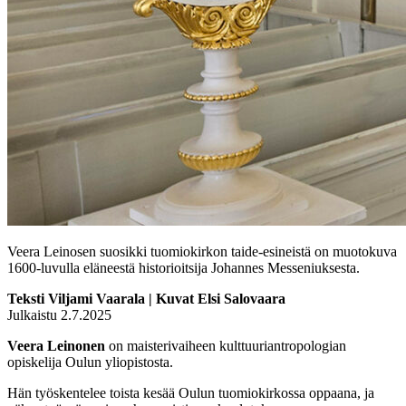
Veera Leinosen suosikki tuomiokirkon taide-esineistä on muotokuva
1600-luvulla eläneestä historioitsija Johannes Messeniuksesta.
Teksti Viljami Vaarala | Kuvat Elsi Salovaara
Julkaistu 2.7.2025
Veera Leinonen
on maisterivaiheen kulttuuriantropologian
opiskelija Oulun yliopistosta.
Hän työskentelee toista kesää Oulun tuomiokirkossa oppaana, ja