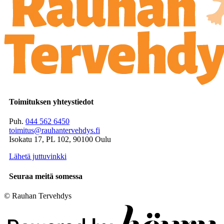
Toimituksen yhteystiedot
Puh.
044 562 6450
toimitus@rauhantervehdys.fi
Isokatu 17, PL 102, 90100 Oulu
Lähetä juttuvinkki
Seuraa meitä somessa
© Rauhan Tervehdys
Digi- ja mainostoimisto Höyry Rovaniemi ja Oulu