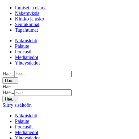
Ihmiset ja elämä
Näkemyksiä
Kirkko ja usko
Seurakunnat
Tapahtumat
Näköislehti
Palaute
Podcastit
Mediatiedot
Yhteystiedot
Hae...
Hae...
Hae
Hae...
Hae...
Siirry sisältöön
Näköislehti
Palaute
Podcastit
Mediatiedot
Yhteystiedot