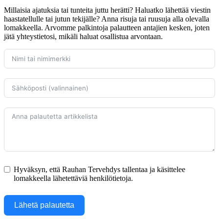
Millaisia ajatuksia tai tunteita juttu herätti? Haluatko lähettää viestin
haastatellulle tai jutun tekijälle? Anna risuja tai ruusuja alla olevalla
lomakkeella. Arvomme palkintoja palautteen antajien kesken, joten
jätä yhteystietosi, mikäli haluat osallistua arvontaan.
Hyväksyn, että Rauhan Tervehdys tallentaa ja käsittelee
lomakkeella lähetettäviä henkilötietoja.
Lähetä palautetta