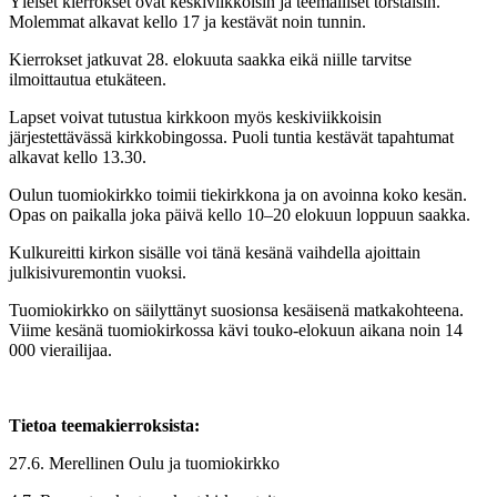
Yleiset kierrokset ovat keskiviikkoisin ja teemalliset torstaisin.
Molemmat alkavat kello 17 ja kestävät noin tunnin.
Kierrokset jatkuvat 28. elokuuta saakka eikä niille tarvitse
ilmoittautua etukäteen.
Lapset voivat tutustua kirkkoon myös keskiviikkoisin
järjestettävässä kirkkobingossa. Puoli tuntia kestävät tapahtumat
alkavat kello 13.30.
Oulun tuomiokirkko toimii tiekirkkona ja on avoinna koko kesän.
Opas on paikalla joka päivä kello 10–20 elokuun loppuun saakka.
Kulkureitti kirkon sisälle voi tänä kesänä vaihdella ajoittain
julkisivuremontin vuoksi.
Tuomiokirkko on säilyttänyt suosionsa kesäisenä matkakohteena.
Viime kesänä tuomiokirkossa kävi touko-elokuun aikana noin 14
000 vierailijaa.
Tietoa teemakierroksista:
27.6. Merellinen Oulu ja tuomiokirkko