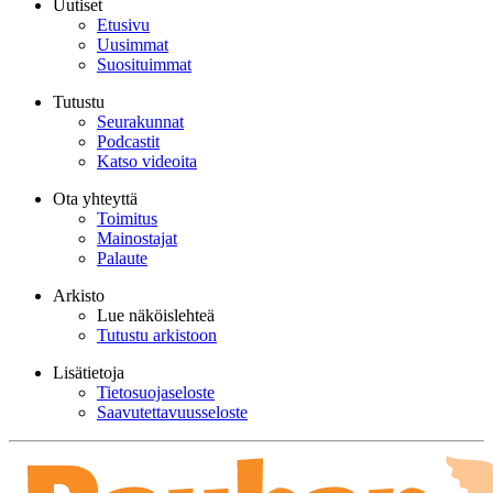
Uutiset
Etusivu
Uusimmat
Suosituimmat
Tutustu
Seurakunnat
Podcastit
Katso videoita
Ota yhteyttä
Toimitus
Mainostajat
Palaute
Arkisto
Lue näköislehteä
Tutustu arkistoon
Lisätietoja
Tietosuojaseloste
Saavutettavuusseloste