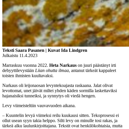
Teksti Saara Pasanen | Kuvat Ida Lindgren
Julkaistu 11.4.2023
Marraskuu vuonna 2022.
Heta Narkaus
on juuri päästänyt irti
debyyttilevystään
Liian ohutta ilmaa
, antanut tärkeät kappaleet
toisten ihmisten kuultavaksi.
Narkaus oli leijonaosan levyntekoajasta raskaana. Jalat olivat
levottomat, unet jäivät miltei yhden käden sormilla laskettaviksi
hajanaisiksi tunneiksi, ja synnytys oli viedä hengen.
Levy viimeisteltiin vauvavuoden aikana.
– Kuuntelin levyä viimeksi reilu kuukausi sitten. Tekoprosessi ei
ollut usean syyn takia helppo. Silti levy on minulle tosi rakas, ja
tärkeä alku laulunkirjoittajana. Tekstit ovat henkilökohtaisia, mutta