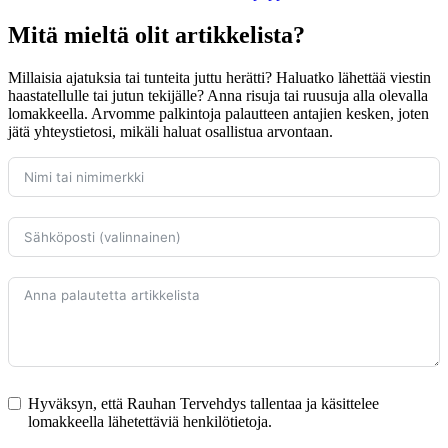
Mitä mieltä olit artikkelista?
Millaisia ajatuksia tai tunteita juttu herätti? Haluatko lähettää viestin
haastatellulle tai jutun tekijälle? Anna risuja tai ruusuja alla olevalla
lomakkeella. Arvomme palkintoja palautteen antajien kesken, joten
jätä yhteystietosi, mikäli haluat osallistua arvontaan.
Hyväksyn, että Rauhan Tervehdys tallentaa ja käsittelee
lomakkeella lähetettäviä henkilötietoja.