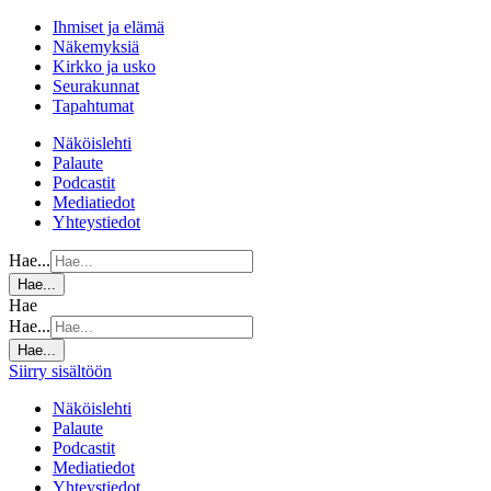
Ihmiset ja elämä
Näkemyksiä
Kirkko ja usko
Seurakunnat
Tapahtumat
Näköislehti
Palaute
Podcastit
Mediatiedot
Yhteystiedot
Hae...
Hae...
Hae
Hae...
Hae...
Siirry sisältöön
Näköislehti
Palaute
Podcastit
Mediatiedot
Yhteystiedot