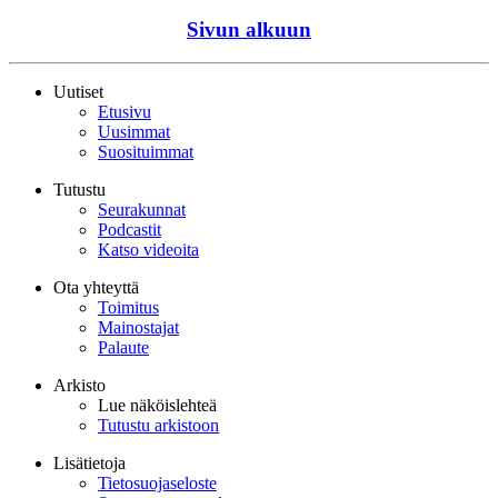
Sivun alkuun
Uutiset
Etusivu
Uusimmat
Suosituimmat
Tutustu
Seurakunnat
Podcastit
Katso videoita
Ota yhteyttä
Toimitus
Mainostajat
Palaute
Arkisto
Lue näköislehteä
Tutustu arkistoon
Lisätietoja
Tietosuojaseloste