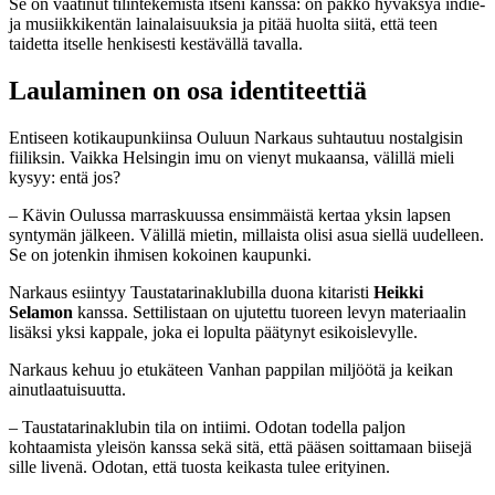
Se on vaatinut tilintekemistä itseni kanssa: on pakko hyväksyä indie-
ja musiikkikentän lainalaisuuksia ja pitää huolta siitä, että teen
taidetta itselle henkisesti kestävällä tavalla.
Laulaminen on osa identiteettiä
Entiseen kotikaupunkiinsa Ouluun Narkaus suhtautuu nostalgisin
fiiliksin. Vaikka Helsingin imu on vienyt mukaansa, välillä mieli
kysyy: entä jos?
– Kävin Oulussa marraskuussa ensimmäistä kertaa yksin lapsen
syntymän jälkeen. Välillä mietin, millaista olisi asua siellä uudelleen.
Se on jotenkin ihmisen kokoinen kaupunki.
Narkaus esiintyy Taustatarinaklubilla duona kitaristi
Heikki
Selamon
kanssa. Settilistaan on ujutettu tuoreen levyn materiaalin
lisäksi yksi kappale, joka ei lopulta päätynyt esikoislevylle.
Narkaus kehuu jo etukäteen Vanhan pappilan miljöötä ja keikan
ainutlaatuisuutta.
– Taustatarinaklubin tila on intiimi. Odotan todella paljon
kohtaamista yleisön kanssa sekä sitä, että pääsen soittamaan biisejä
sille livenä. Odotan, että tuosta keikasta tulee erityinen.