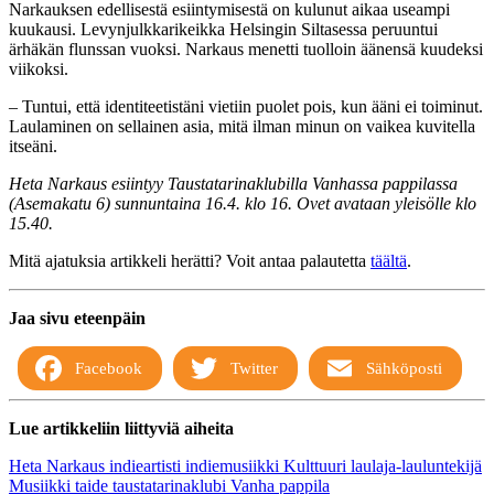
Narkauksen edellisestä esiintymisestä on kulunut aikaa useampi
kuukausi. Levynjulkkarikeikka Helsingin Siltasessa peruuntui
ärhäkän flunssan vuoksi. Narkaus menetti tuolloin äänensä kuudeksi
viikoksi.
– Tuntui, että identiteetistäni vietiin puolet pois, kun ääni ei toiminut.
Laulaminen on sellainen asia, mitä ilman minun on vaikea kuvitella
itseäni.
Heta Narkaus esiintyy Taustatarinaklubilla Vanhassa pappilassa
(Asemakatu 6) sunnuntaina 16.4. klo 16. Ovet avataan yleisölle klo
15.40.
Mitä ajatuksia artikkeli herätti? Voit antaa palautetta
täältä
.
Jaa sivu eteenpäin
Facebook
Twitter
Sähköposti
Lue artikkeliin liittyviä aiheita
Heta Narkaus
indieartisti
indiemusiikki
Kulttuuri
laulaja-lauluntekijä
Musiikki
taide
taustatarinaklubi
Vanha pappila