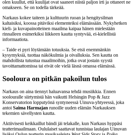
olen kuullut, että kuulijat ovat saaneet niistä paljon irti ja ottaneet ne
omakseen. Se on todella tärkeää.
Narkaus kokee taiteen ja kulttuurin ruoan ja hengitysilman
kaltaisiksi, koossa pitäviksi elementeiksi elämässään. Nykyhetken
kieli- ja kuvapainotteinen maailma kaipaa hänen mielestään
rinnalleen esimerkiksi liikkeen kautta syntyvää, ei-kielellistä
informaatiota.
– Taide ei pyri löytämään totuuksia. Se etsii enemmänkin
kysymyksiä, tuottaa näkökulmia ja oivalluksia. Sen kautta on
mahdollista tutustua maailmoihin, jotka ovat jostain syystä
tavoittamattomissa tai eivät ole vielä läsnä omassa elämässä.
Sooloura on pitkän pakoilun tulos
Narkaus on aina tiennyt haluavansa tehdä musiikkia. Ennen
soolouralle siirtymistä hän vaikutti Helsingin Pop & Jazz
Konservatorion lopputyönä syntyneessä Uinuva-yhtyeessä, joka
antoi
Saima Harmajan
runoille uuden elämän Narkauksen
tekemien sävellysten kautta.
Aktiivisesti keikkaillut bändi jäi telakalle, kun Narkaus hyppäsi
teatterimaailmaan. Oululaiset saattavat tunnistaa laulajan Uinuvan
lisäksi Oulun teatterin musikaaleista
West Side Story
ja
Poika