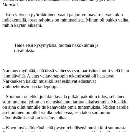
Mancini
.
– Ison yhtyeen pyörittäminen vaatii paljon voimavaroja varsinkin
indiekentällä, jossa rahoitus on minimaalista. Minun oli pakko valita,
mihin käytän aikaani.
Taide etsii kysymyksiä, tuottaa näkökulmia ja
oivalluksia.
Narkaus myöntää, että tässä vaiheessa sooloartistius tuntui vielä liian
jännittävältä. Ajatus valtavirtapopin tekemisestä oli haastava:
Narkauksen kaikki musiikilliset esikuvat edustavat
vaihtoehtoisempaa taidepoppia.
– Sooloura on ehkä jollakin tavalla pitkän pakoilun tulos, sellainen
suuri unelma, johon en ole uskaltanut tarttua aikaisemmin. Musiikki
on aina ollut minulle tie kanavoida omia tuntemuksia. Niiden äärelle
asettuminen on ollut välillä pelottavaa, sen takia soolouran
käynnistämisessä on kestänyt aikaa.
– Koen myös tärkeänä, että pysyn rehellisenä musiikkini suunnasta.