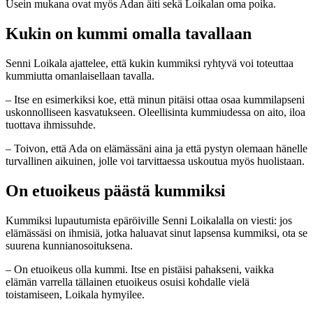
Usein mukana ovat myös Adan äiti sekä Loikalan oma poika.
Kukin on kummi omalla tavallaan
Senni Loikala ajattelee, että kukin kummiksi ryhtyvä voi toteuttaa
kummiutta omanlaisellaan tavalla.
– Itse en esimerkiksi koe, että minun pitäisi ottaa osaa kummilapseni
uskonnolliseen kasvatukseen. Oleellisinta kummiudessa on aito, iloa
tuottava ihmissuhde.
– Toivon, että Ada on elämässäni aina ja että pystyn olemaan hänelle
turvallinen aikuinen, jolle voi tarvittaessa uskoutua myös huolistaan.
On etuoikeus päästä kummiksi
Kummiksi lupautumista epäröiville Senni Loikalalla on viesti: jos
elämässäsi on ihmisiä, jotka haluavat sinut lapsensa kummiksi, ota se
suurena kunnianosoituksena. ­
– On etuoikeus olla kummi. Itse en pistäisi pahakseni, vaikka
elämän varrella tällainen etuoikeus osuisi kohdalle vielä
toistamiseen, Loikala hymyilee.