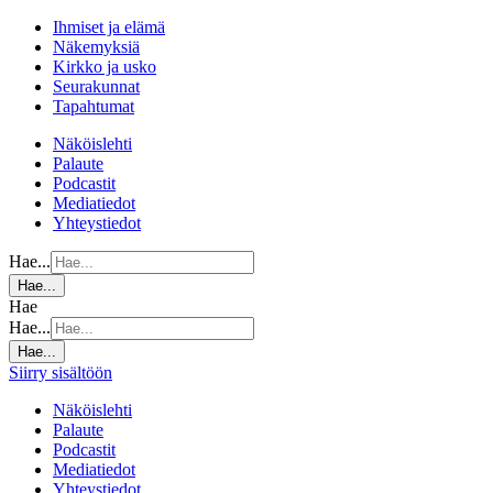
Ihmiset ja elämä
Näkemyksiä
Kirkko ja usko
Seurakunnat
Tapahtumat
Näköislehti
Palaute
Podcastit
Mediatiedot
Yhteystiedot
Hae...
Hae...
Hae
Hae...
Hae...
Siirry sisältöön
Näköislehti
Palaute
Podcastit
Mediatiedot
Yhteystiedot