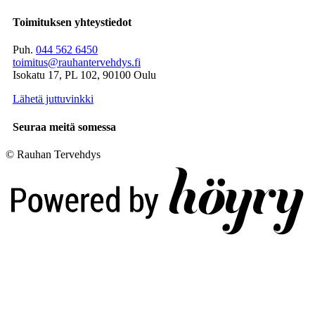
Toimituksen yhteystiedot
Puh.
044 562 6450
toimitus@rauhantervehdys.fi
Isokatu 17, PL 102, 90100 Oulu
Lähetä juttuvinkki
Seuraa meitä somessa
© Rauhan Tervehdys
Digi- ja mainostoimisto Höyry Rovaniemi ja Oulu