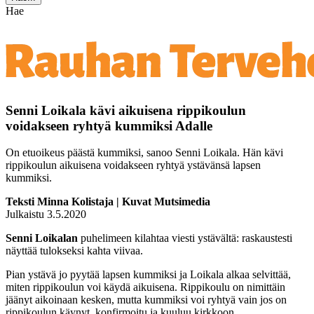
Hae
Senni Loikala kävi aikuisena rippikoulun
voidakseen ryhtyä kummiksi Adalle
On etuoikeus päästä kummiksi, sanoo Senni Loikala. Hän kävi
rippikoulun aikuisena voidakseen ryhtyä ystävänsä lapsen
kummiksi.
Teksti Minna Kolistaja | Kuvat Mutsimedia
Julkaistu 3.5.2020
Senni Loikalan
puhelimeen kilahtaa viesti ystävältä: raskaustesti
näyttää tulokseksi kahta viivaa.
Pian ystävä jo pyytää lapsen kummiksi ja Loikala alkaa selvittää,
miten rippikoulun voi käydä aikuisena. Rippikoulu on nimittäin
jäänyt aikoinaan kesken, mutta kummiksi voi ryhtyä vain jos on
rippikoulun käynyt, konfirmoitu ja kuuluu kirkkoon.