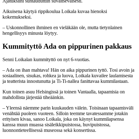
Ajatuksiini suhtauduttiin suvaitsevaisesti.
Aikuisena käytyä rippikoulua Loikala kuvaa hienoksi
kokemukseksi.
– Uskonnollinen ihminen en vieläkään ole, mutta tietynlainen
hengellisyys minusta löytyy.
Kummityttö Ada on pippurinen pakkaus
Senni Loikalan kummityttö on nyt 6-vuotias.
– Ada on ihan mahtava! Hän on aika pippurinen tyttö. Tosi avoin ja
sosiaalinen, sisukas, rohkea ja luova, Loikala kuvailee laulamisesta
ja teatterista innostunutta ja Ti-Ti-nallea fanittavaa kummilastaan.
Kun toinen asuu Helsingissä ja toinen Vantaalla, tapaamisia on
mahdollista järjestää tiheäänkin.
– Yleensä näemme parin kuukauden välein. Toisinaan tapaamisväli
venähtää puoleen vuoteen. Silloin teemme tavatessamme jotakin
erityisen kivaa, sanoo Loikala, joka on käynyt kummilapsensa
kanssa muun muassa sisäleikkipuistossa, huvipuistossa,
luonnontieteellisessä museossa sekä konsertissa.