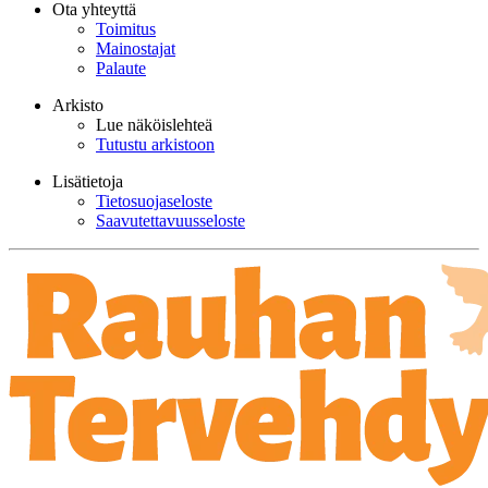
Ota yhteyttä
Toimitus
Mainostajat
Palaute
Arkisto
Lue näköislehteä
Tutustu arkistoon
Lisätietoja
Tietosuojaseloste
Saavutettavuusseloste