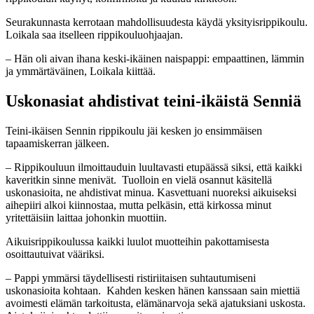
Seurakunnasta kerrotaan mahdollisuudesta käydä yksityisrippikoulu.
Loikala saa itselleen rippikouluohjaajan.
– Hän oli aivan ihana keski-ikäinen naispappi: empaattinen, lämmin
ja ymmärtäväinen, Loikala kiittää.
Uskonasiat ahdistivat teini-ikäistä Senniä
Teini-ikäisen Sennin rippikoulu jäi kesken jo ensimmäisen
tapaamiskerran jälkeen.
– Rippikouluun ilmoittauduin luultavasti etupäässä siksi, että kaikki
kaveritkin sinne menivät. Tuolloin en vielä osannut käsitellä
uskonasioita, ne ahdistivat minua. Kasvettuani nuoreksi aikuiseksi
aihepiiri alkoi kiinnostaa, mutta pelkäsin, että kirkossa minut
yritettäisiin laittaa johonkin muottiin.
Aikuisrippikoulussa kaikki luulot muotteihin pakottamisesta
osoittautuivat vääriksi.
– Pappi ymmärsi täydellisesti ristiriitaisen suhtautumiseni
uskonasioita kohtaan. Kahden kesken hänen kanssaan sain miettiä
avoimesti elämän tarkoitusta, elämänarvoja sekä ajatuksiani uskosta.