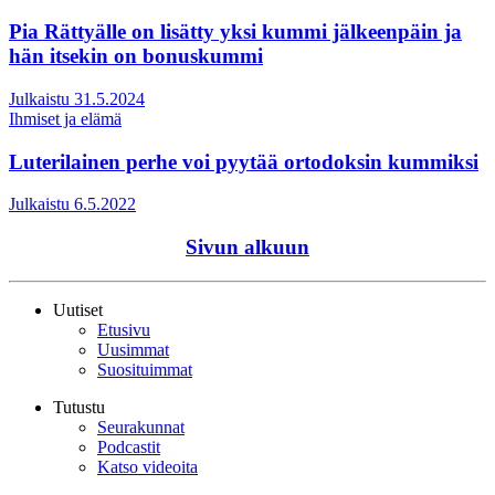
Pia Rättyälle on lisätty yksi kummi jälkeenpäin ja
hän itsekin on bonuskummi
Julkaistu 31.5.2024
Ihmiset ja elämä
Luterilainen perhe voi pyytää ortodoksin kummiksi
Julkaistu 6.5.2022
Sivun alkuun
Uutiset
Etusivu
Uusimmat
Suosituimmat
Tutustu
Seurakunnat
Podcastit
Katso videoita