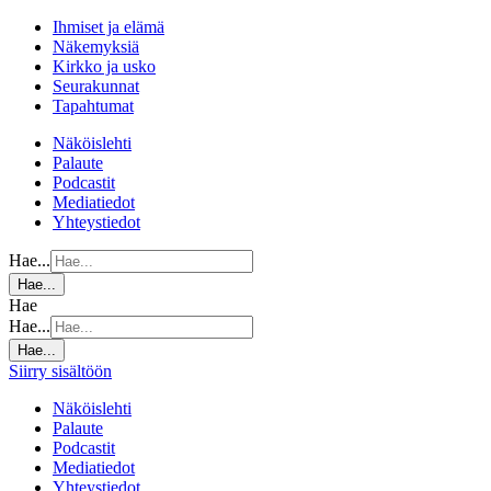
Ihmiset ja elämä
Näkemyksiä
Kirkko ja usko
Seurakunnat
Tapahtumat
Näköislehti
Palaute
Podcastit
Mediatiedot
Yhteystiedot
Hae...
Hae...
Hae
Hae...
Hae...
Siirry sisältöön
Näköislehti
Palaute
Podcastit
Mediatiedot
Yhteystiedot