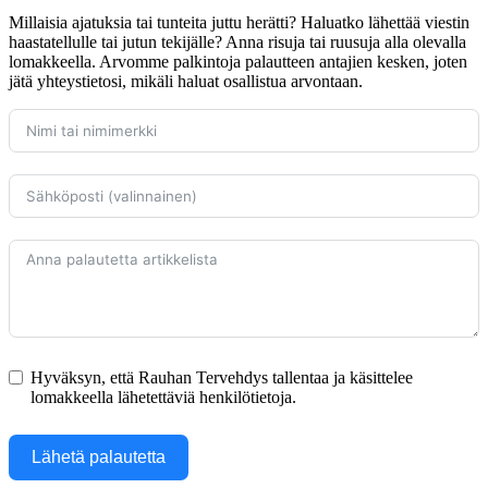
Millaisia ajatuksia tai tunteita juttu herätti? Haluatko lähettää viestin
haastatellulle tai jutun tekijälle? Anna risuja tai ruusuja alla olevalla
lomakkeella. Arvomme palkintoja palautteen antajien kesken, joten
jätä yhteystietosi, mikäli haluat osallistua arvontaan.
Hyväksyn, että Rauhan Tervehdys tallentaa ja käsittelee
lomakkeella lähetettäviä henkilötietoja.
Lähetä palautetta