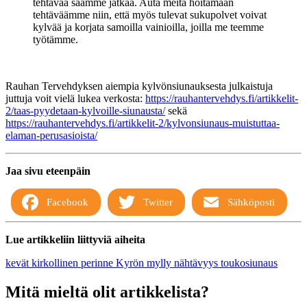
tehtävää saamme jatkaa. Auta meitä hoitamaan
tehtäväämme niin, että myös tulevat sukupolvet voivat
kylvää ja korjata samoilla vainioilla, joilla me teemme
työtämme.
Rauhan Tervehdyksen aiempia
kylvönsiunauksesta julkaistuja
juttuja voit vielä lukea verkosta:
https://rauhantervehdys.fi/artikkelit-
2/taas-pyydetaan-kylvoille-siunausta/
sekä
https://rauhantervehdys.fi/artikkelit-2/kylvonsiunaus-muistuttaa-
elaman-perusasioista/
Jaa sivu eteenpäin
Facebook
Twitter
Sähköposti
Lue artikkeliin liittyviä aiheita
kevät
kirkollinen perinne
Kyrön mylly
nähtävyys
toukosiunaus
Mitä mieltä olit artikkelista?