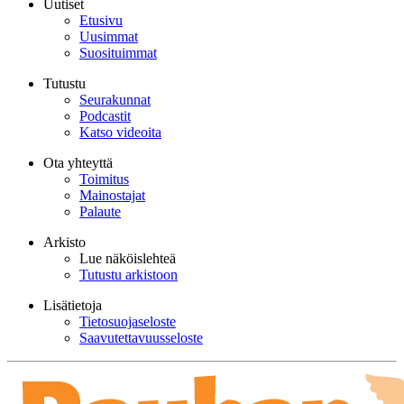
Uutiset
Etusivu
Uusimmat
Suosituimmat
Tutustu
Seurakunnat
Podcastit
Katso videoita
Ota yhteyttä
Toimitus
Mainostajat
Palaute
Arkisto
Lue näköislehteä
Tutustu arkistoon
Lisätietoja
Tietosuojaseloste
Saavutettavuusseloste