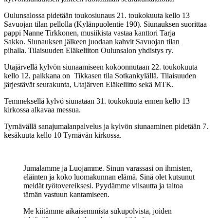
Oulunsalossa pidetään toukosiunaus 21. toukokuuta kello 13
Savuojan tilan pellolla (Kylänpuolentie 190). Siunauksen suorittaa
pappi Nanne Tirkkonen, musiikista vastaa kanttori Tarja
Sakko. Siunauksen jälkeen juodaan kahvit Savuojan tilan
pihalla. Tilaisuuden Eläkeliiton Oulunsalon yhdistys ry.
Utajärvellä kylvön siunaamiseen kokoonnutaan 22. toukokuuta
kello 12, paikkana on Tikkasen tila Sotkankylällä. Tilaisuuden
järjestävät seurakunta, Utajärven Eläkeliitto sekä MTK.
Temmeksellä kylvö siunataan 31. toukokuuta ennen kello 13
kirkossa alkavaa messua.
Tyrnävällä sanajumalanpalvelus ja kylvön siunaaminen pidetään 7.
kesäkuuta kello 10 Tyrnävän kirkossa.
Jumalamme ja Luojamme. Sinun varassasi on ihmisten,
eläinten ja koko luomakunnan elämä. Sinä olet kutsunut
meidät työtovereiksesi. Pyydämme viisautta ja taitoa
tämän vastuun kantamiseen.
Me kiitämme aikaisemmista sukupolvista, joiden