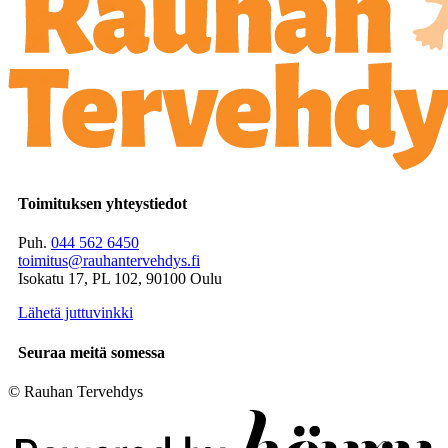
Toimituksen yhteystiedot
Puh.
044 562 6450
toimitus@rauhantervehdys.fi
Isokatu 17, PL 102, 90100 Oulu
Lähetä juttuvinkki
Seuraa meitä somessa
© Rauhan Tervehdys
Digi- ja mainostoimisto Höyry Rovaniemi ja Oulu