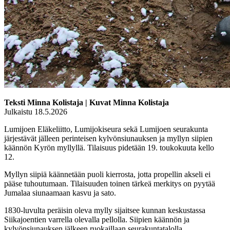
Teksti Minna Kolistaja | Kuvat Minna Kolistaja
Julkaistu 18.5.2026
Lumijoen Eläkeliitto, Lumijokiseura sekä Lumijoen seurakunta
järjestävät jälleen perinteisen kylvönsiunauksen ja myllyn siipien
käännön Kyrön myllyllä. Tilaisuus pidetään 19. toukokuuta kello
12.
Myllyn siipiä käännetään puoli kierrosta, jotta propellin akseli ei
pääse tuhoutumaan. Tilaisuuden toinen tärkeä merkitys on pyytää
Jumalaa siunaamaan kasvu ja sato.
1830-luvulta peräisin oleva mylly sijaitsee kunnan keskustassa
Siikajoentien varrella olevalla pellolla. Siipien käännön ja
kylvönsiunauksen jälkeen ruokaillaan seurakuntatalolla.