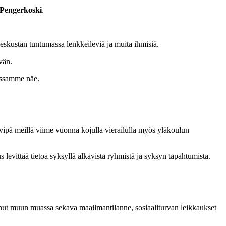
 Pengerkoski
.
 keskustan tuntumassa lenkkeileviä ja muita ihmisiä.
vän.
essamme näe.
Kävipä meillä viime vuonna kojulla vierailulla myös yläkoulun
levittää tietoa syksyllä alkavista ryhmistä ja syksyn tapahtumista.
anut muun muassa sekava maailmantilanne, sosiaaliturvan leikkaukset