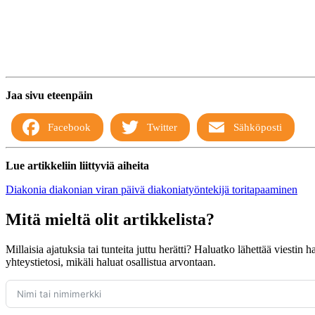
Jaa sivu eteenpäin
Facebook
Twitter
Sähköposti
Lue artikkeliin liittyviä aiheita
Diakonia
diakonian viran päivä
diakoniatyöntekijä
toritapaaminen
Mitä mieltä olit artikkelista?
Millaisia ajatuksia tai tunteita juttu herätti? Haluatko lähettää viestin
yhteystietosi, mikäli haluat osallistua arvontaan.