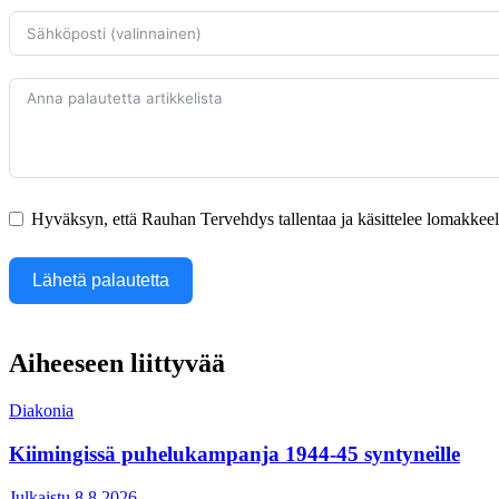
Hyväksyn, että Rauhan Tervehdys tallentaa ja käsittelee lomakkeella
Lähetä palautetta
Aiheeseen liittyvää
Diakonia
Kiimingissä puhelukampanja 1944-45 syntyneille
Julkaistu 8.8.2026