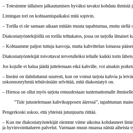
– Totesimme tällaisen jalkautumisen hyväksi tavaksi kohdata ihmisiä ja
Limingan tori on kohtaamispaikaksi mitä sopivin.
– Torilla ei ole samaan aikaan mitään muuta tapahtumaa, mutta siellä on 
Diakoniatyöntekijöillä on torilla telttakatos, jossa on tarjolla ilmaise
– Kohtaamme paljon tuttuja kasvoja, mutta kahvittelun lomassa pääs
Diakoniatyöntekijät toivottavat tervetulleiksi teltalle kaikki torin lähe
Jos kojulle ei halua jäädä juttelemaan eikä kahville, voi ainakin poik
– Itseäni on ilahduttanut suuresti, kun on voinut tarjota kahvia ja lei
uskonnonryhmiä tehtävänään selvittää, mitä diakoniatyö on.
– Hienoa on ollut myös tarjota entuudestaan tuntemattomalle ihmiselle 
”Tule jutustelemaan kahvikupposen ääressä”, tapahtuman maino
Pengerkoski uskoo, että yhteistä jutunjuurta riittää.
– Kun me diakoniatyöntekijät olemme viime aikoina kohdanneet liminka
ja hyvinvointialueen palvelut. Varmaan muun muassa näistä aiheista sy