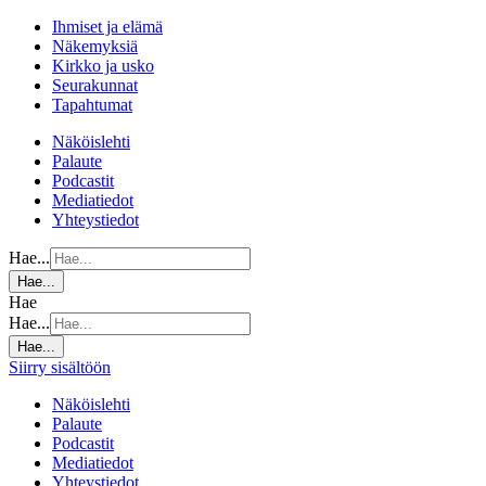
Ihmiset ja elämä
Näkemyksiä
Kirkko ja usko
Seurakunnat
Tapahtumat
Näköislehti
Palaute
Podcastit
Mediatiedot
Yhteystiedot
Hae...
Hae...
Hae
Hae...
Hae...
Siirry sisältöön
Näköislehti
Palaute
Podcastit
Mediatiedot
Yhteystiedot