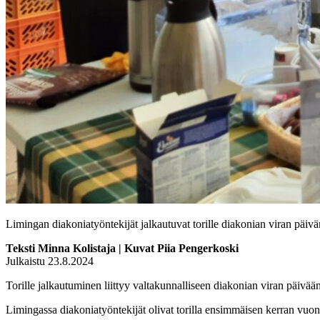
Limingan diakoniatyöntekijät jalkautuvat torille diakonian viran päi
Teksti Minna Kolistaja | Kuvat Piia Pengerkoski
Julkaistu 23.8.2024
Torille jalkautuminen liittyy valtakunnalliseen diakonian viran päivään
Limingassa diakoniatyöntekijät olivat torilla ensimmäisen kerran vuo