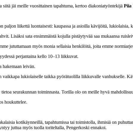
 siitä jäi meille vuosittainen tapahtuma, kertoo diakoniatyöntekijä
Piia
paljon liikettä luontaisesti: kaupassa ja asioilla kävijöitä, lukiolaisia,
t kahvit. Lisäksi sata ensimmäistä kojulla pistäytyvää saa mukaansa ruislei
emme jututtamaan myös monia sellaisia henkilöitä, joita emme normiarj
isyydessä perjantaina kello 10–13 liikkuvat.
eta hakemaan leivän.
vän vaikkapa lukiolaiselle taikka pyörätuolilla liikkuvalle vanhukselle. 
tietoa seurakunnan toiminnasta. Torilla olo on meille hyvä mahdollisuus 
s houkuttelee.
laisia kotikäynneillä, tapahtumissa tai toimistolla, ihmisiä on puhutt
ntyy juttua myös tuolla toriteltalla, Pengerkoski ennakoi.