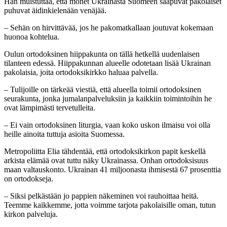
Hän muistuttaa, että monet Ukrainasta Suomeen saapuvat pakolaiset
puhuvat äidinkielenään venäjää.
– Sehän on hirvittävää, jos he pakomatkallaan joutuvat kokemaan
huonoa kohtelua.
Oulun ortodoksinen hiippakunta on tällä hetkellä uudenlaisen
tilanteen edessä. Hiippakunnan alueelle odotetaan lisää Ukrainan
pakolaisia, joita ortodoksikirkko haluaa palvella.
– Tulijoille on tärkeää viestiä, että alueella toimii ortodoksinen
seurakunta, jonka jumalanpalveluksiin ja kaikkiin toimintoihin he
ovat lämpimästi tervetulleita.
– Ei vain ortodoksinen liturgia, vaan koko uskon ilmaisu voi olla
heille ainoita tuttuja asioita Suomessa.
Metropoliitta Elia tähdentää, että ortodoksikirkon papit keskellä
arkista elämää ovat tuttu näky Ukrainassa. Onhan ortodoksisuus
maan valtauskonto. Ukrainan 41 miljoonasta ihmisestä 67 prosenttia
on ortodokseja.
– Siksi pelkästään jo pappien näkeminen voi rauhoittaa heitä.
Teemme kaikkemme, jotta voimme tarjota pakolaisille oman, tutun
kirkon palveluja.