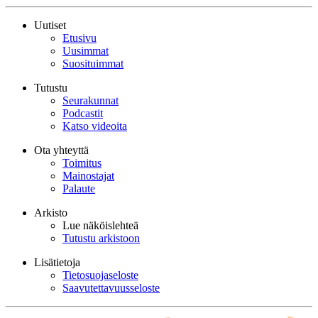
Uutiset
Etusivu
Uusimmat
Suosituimmat
Tutustu
Seurakunnat
Podcastit
Katso videoita
Ota yhteyttä
Toimitus
Mainostajat
Palaute
Arkisto
Lue näköislehteä
Tutustu arkistoon
Lisätietoja
Tietosuojaseloste
Saavutettavuusseloste