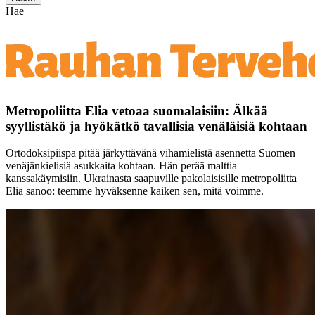
Hae
Metropoliitta Elia vetoaa suomalaisiin: Älkää
syyllistäkö ja hyökätkö tavallisia venäläisiä kohtaan
Ortodoksipiispa pitää järkyttävänä vihamielistä asennetta Suomen
venäjänkielisiä asukkaita kohtaan. Hän perää malttia
kanssakäymisiin. Ukrainasta saapuville pakolaisisille metropoliitta
Elia sanoo: teemme hyväksenne kaiken sen, mitä voimme.