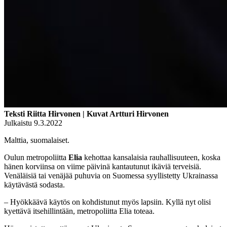
Teksti Riitta Hirvonen | Kuvat Artturi Hirvonen
Julkaistu 9.3.2022
Malttia, suomalaiset.
Oulun metropoliitta
Elia
kehottaa kansalaisia rauhallisuuteen, koska
hänen korviinsa on viime päivinä kantautunut ikäviä terveisiä.
Venäläisiä tai venäjää puhuvia on Suomessa syyllistetty Ukrainassa
käytävästä sodasta.
– Hyökkäävä käytös on kohdistunut myös lapsiin. Kyllä nyt olisi
kyettävä itsehillintään, metropoliitta Elia toteaa.