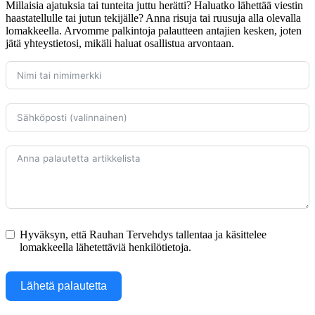
Millaisia ajatuksia tai tunteita juttu herätti? Haluatko lähettää viestin
haastatellulle tai jutun tekijälle? Anna risuja tai ruusuja alla olevalla
lomakkeella. Arvomme palkintoja palautteen antajien kesken, joten
jätä yhteystietosi, mikäli haluat osallistua arvontaan.
Hyväksyn, että Rauhan Tervehdys tallentaa ja käsittelee
lomakkeella lähetettäviä henkilötietoja.
Lähetä palautetta