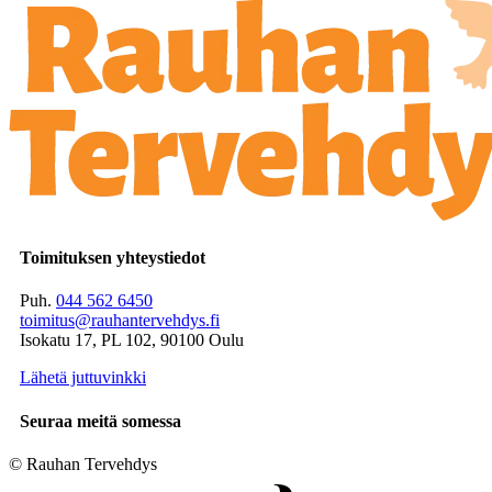
Toimituksen yhteystiedot
Puh.
044 562 6450
toimitus@rauhantervehdys.fi
Isokatu 17, PL 102, 90100 Oulu
Lähetä juttuvinkki
Seuraa meitä somessa
© Rauhan Tervehdys
Digi- ja mainostoimisto Höyry Rovaniemi ja Oulu