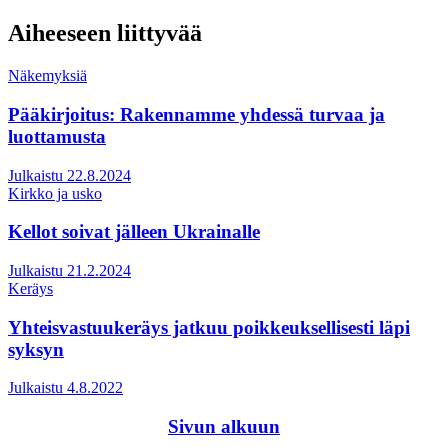
Aiheeseen liittyvää
Näkemyksiä
Pääkirjoitus: Rakennamme yhdessä turvaa ja
luottamusta
Julkaistu 22.8.2024
Kirkko ja usko
Kellot soivat jälleen Ukrainalle
Julkaistu 21.2.2024
Keräys
Yhteisvastuukeräys jatkuu poikkeuksellisesti läpi
syksyn
Julkaistu 4.8.2022
Sivun alkuun