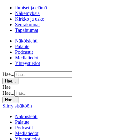
Ihmiset ja elämä
Näkemyksiä
Kirkko ja usko
Seurakunnat
Tapahtumat
Näköislehti
Palaute
Podcastit
Mediatiedot
Yhteystiedot
Hae...
Hae...
Hae
Hae...
Hae...
Siirry sisältöön
Näköislehti
Palaute
Podcastit
Mediatiedot
Yhteystiedot