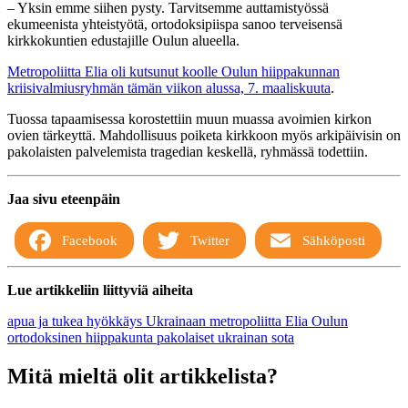
– Yksin emme siihen pysty. Tarvitsemme auttamistyössä
ekumeenista yhteistyötä, ortodoksipiispa sanoo terveisensä
kirkkokuntien edustajille Oulun alueella.
Metropoliitta Elia oli kutsunut koolle Oulun hiippakunnan
kriisivalmiusryhmän tämän viikon alussa, 7. maaliskuuta
.
Tuossa tapaamisessa korostettiin muun muassa avoimien kirkon
ovien tärkeyttä. Mahdollisuus poiketa kirkkoon myös arkipäivisin on
pakolaisten palvelemista tragedian keskellä, ryhmässä todettiin.
Jaa sivu eteenpäin
Facebook
Twitter
Sähköposti
Lue artikkeliin liittyviä aiheita
apua ja tukea
hyökkäys Ukrainaan
metropoliitta Elia
Oulun
ortodoksinen hiippakunta
pakolaiset
ukrainan sota
Mitä mieltä olit artikkelista?