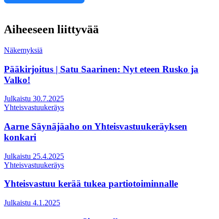
Aiheeseen liittyvää
Näkemyksiä
Pääkirjoitus | Satu Saarinen: Nyt eteen Rusko ja
Valko!
Julkaistu 30.7.2025
Yhteisvastuukeräys
Aarne Säynäjäaho on Yhteisvastuukeräyksen
konkari
Julkaistu 25.4.2025
Yhteisvastuukeräys
Yhteisvastuu kerää tukea partiotoiminnalle
Julkaistu 4.1.2025