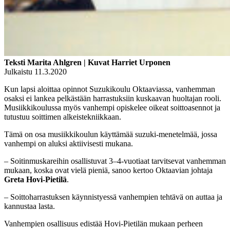
Teksti Marita Ahlgren | Kuvat Harriet Urponen
Julkaistu 11.3.2020
Kun lapsi aloittaa opinnot Suzukikoulu Oktaaviassa, vanhemman
osaksi ei lankea pelkästään harrastuksiin kuskaavan huoltajan rooli.
Musiikkikoulussa myös vanhempi opiskelee oikeat soittoasennot ja
tutustuu soittimen alkeistekniikkaan.
Tämä on osa musiikkikoulun käyttämää suzuki-menetelmää, jossa
vanhempi on aluksi aktiivisesti mukana.
– Soitinmuskareihin osallistuvat 3–4-vuotiaat tarvitsevat vanhemman
mukaan, koska ovat vielä pieniä, sanoo kertoo Oktaavian johtaja
Greta Hovi-Pietilä
.
– Soittoharrastuksen käynnistyessä vanhempien tehtävä on auttaa ja
kannustaa lasta.
Vanhempien osallisuus edistää Hovi-Pietilän mukaan perheen