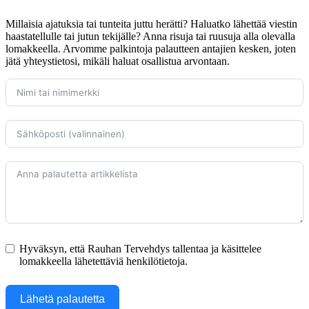
Millaisia ajatuksia tai tunteita juttu herätti? Haluatko lähettää viestin
haastatellulle tai jutun tekijälle? Anna risuja tai ruusuja alla olevalla
lomakkeella. Arvomme palkintoja palautteen antajien kesken, joten
jätä yhteystietosi, mikäli haluat osallistua arvontaan.
Hyväksyn, että Rauhan Tervehdys tallentaa ja käsittelee
lomakkeella lähetettäviä henkilötietoja.
Lähetä palautetta