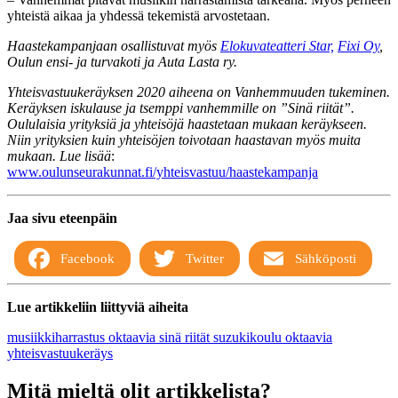
yhteistä aikaa ja yhdessä tekemistä arvostetaan.
Haastekampanjaan osallistuvat myös
Elokuvateatteri Star,
Fixi Oy
,
Oulun ensi- ja turvakoti ja Auta Lasta ry.
Yhteisvastuukeräyksen 2020 aiheena on Vanhemmuuden tukeminen.
Keräyksen iskulause ja tsemppi vanhemmille on ”Sinä riität”.
Oululaisia yrityksiä ja yhteisöjä haastetaan mukaan keräykseen.
Niin yrityksien kuin yhteisöjen toivotaan haastavan myös muita
mukaan. Lue lisää
:
www.oulunseurakunnat.fi/yhteisvastuu/haastekampanja
Jaa sivu eteenpäin
Facebook
Twitter
Sähköposti
Lue artikkeliin liittyviä aiheita
musiikkiharrastus
oktaavia
sinä riität
suzukikoulu oktaavia
yhteisvastuukeräys
Mitä mieltä olit artikkelista?