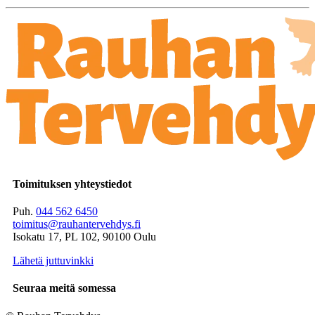
Toimituksen yhteystiedot
Puh.
044 562 6450
toimitus@rauhantervehdys.fi
Isokatu 17, PL 102, 90100 Oulu
Lähetä juttuvinkki
Seuraa meitä somessa