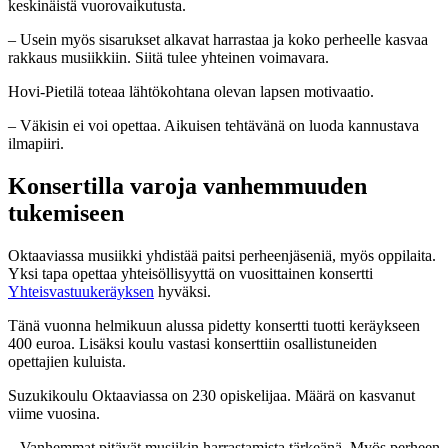
keskinäistä vuorovaikutusta.
– Usein myös sisarukset alkavat harrastaa ja koko perheelle kasvaa
rakkaus musiikkiin. Siitä tulee yhteinen voimavara.
Hovi-Pietilä toteaa lähtökohtana olevan lapsen motivaatio.
– Väkisin ei voi opettaa. Aikuisen tehtävänä on luoda kannustava
ilmapiiri.
Konsertilla varoja vanhemmuuden
tukemiseen
Oktaaviassa musiikki yhdistää paitsi perheenjäseniä, myös oppilaita.
Yksi tapa opettaa yhteisöllisyyttä on vuosittainen konsertti
Yhteisvastuukeräyksen
hyväksi.
Tänä vuonna helmikuun alussa pidetty konsertti tuotti keräykseen
400 euroa. Lisäksi koulu vastasi konserttiin osallistuneiden
opettajien kuluista.
Suzukikoulu Oktaaviassa on 230 opiskelijaa. Määrä on kasvanut
viime vuosina.
– Vanhemmat pitävät musiikin harrastamista tärkeänä. Myös perheen