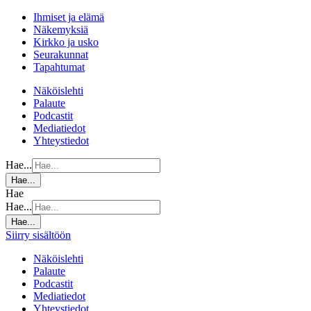
Ihmiset ja elämä
Näkemyksiä
Kirkko ja usko
Seurakunnat
Tapahtumat
Näköislehti
Palaute
Podcastit
Mediatiedot
Yhteystiedot
Hae...
Hae...
Hae
Hae...
Hae...
Siirry sisältöön
Näköislehti
Palaute
Podcastit
Mediatiedot
Yhteystiedot