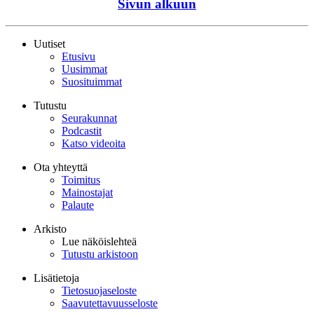
Sivun alkuun
Uutiset
Etusivu
Uusimmat
Suosituimmat
Tutustu
Seurakunnat
Podcastit
Katso videoita
Ota yhteyttä
Toimitus
Mainostajat
Palaute
Arkisto
Lue näköislehteä
Tutustu arkistoon
Lisätietoja
Tietosuojaseloste
Saavutettavuusseloste