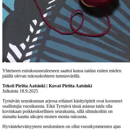
Yhteiseen esirukousneuleeseen saattoi kutoa raidan eniten mielen
päällä olevan rukouskohteen tunnusvärillä.
Teksti Piritta Aatsinki | Kuvat Piritta Aatsinki
Julkaistu 18.9.2025
Tyrnävän seurakunnan arjessa erilaiset käsityöpiirit ovat koonneet
osallistujia vuosikausia. Eikä Tyrnävä tässä asiassa taida olla
kovinkaan poikkeuksellinen seurakunta, sillä silmukoihin on
siunattu kautta aikojen monen monta rukousta.
Hyväntekeväisyyteen neulominen on ollut vuosikymmenien ajan