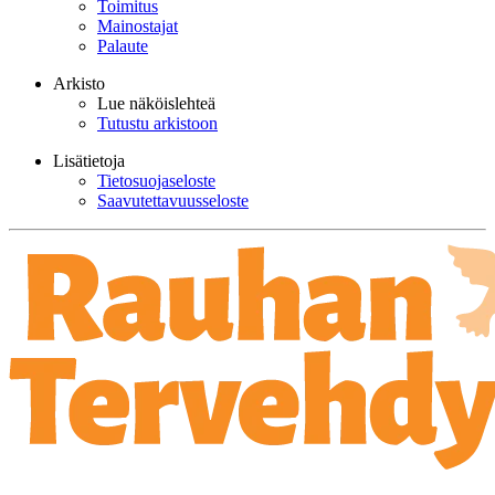
Toimitus
Mainostajat
Palaute
Arkisto
Lue näköislehteä
Tutustu arkistoon
Lisätietoja
Tietosuojaseloste
Saavutettavuusseloste