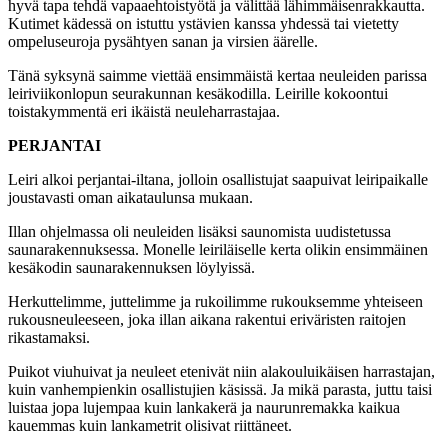
hyvä tapa tehdä vapaaehtoistyötä ja välittää lähimmäisenrakkautta.
Kutimet kädessä on istuttu ystävien kanssa yhdessä tai vietetty
ompeluseuroja pysähtyen sanan ja virsien äärelle.
Tänä syksynä saimme viettää ensimmäistä kertaa neuleiden parissa
leiriviikonlopun seurakunnan kesäkodilla. Leirille kokoontui
toistakymmentä eri ikäistä neuleharrastajaa.
PERJANTAI
Leiri alkoi perjantai-iltana, jolloin osallistujat saapuivat leiripaikalle
joustavasti oman aikataulunsa mukaan.
Illan ohjelmassa oli neuleiden lisäksi saunomista uudistetussa
saunarakennuksessa. Monelle leiriläiselle kerta olikin ensimmäinen
kesäkodin saunarakennuksen löylyissä.
Herkuttelimme, juttelimme ja rukoilimme rukouksemme yhteiseen
rukousneuleeseen, joka illan aikana rakentui eriväristen raitojen
rikastamaksi.
Puikot viuhuivat ja neuleet etenivät niin alakouluikäisen harrastajan,
kuin vanhempienkin osallistujien käsissä. Ja mikä parasta, juttu taisi
luistaa jopa lujempaa kuin lankakerä ja naurunremakka kaikua
kauemmas kuin lankametrit olisivat riittäneet.