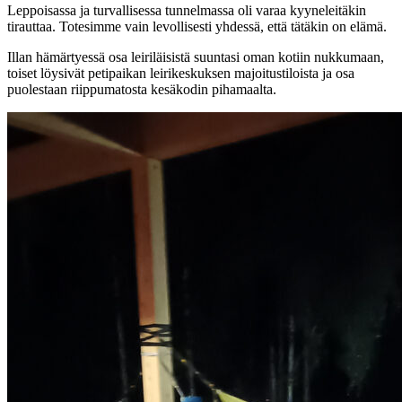
Leppoisassa ja turvallisessa tunnelmassa oli varaa kyyneleitäkin
tirauttaa. Totesimme vain levollisesti yhdessä, että tätäkin on elämä.
Illan hämärtyessä osa leiriläisistä suuntasi oman kotiin nukkumaan,
toiset löysivät petipaikan leirikeskuksen majoitustiloista ja osa
puolestaan riippumatosta kesäkodin pihamaalta.