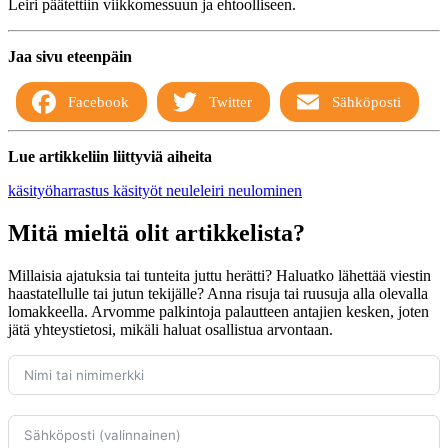
Leiri päätettiin viikkomessuun ja ehtoolliseen.
Jaa sivu eteenpäin
Facebook
Twitter
Sähköposti
Lue artikkeliin liittyviä aiheita
käsityöharrastus
käsityöt
neuleleiri
neulominen
Mitä mieltä olit artikkelista?
Millaisia ajatuksia tai tunteita juttu herätti? Haluatko lähettää viestin
haastatellulle tai jutun tekijälle? Anna risuja tai ruusuja alla olevalla
lomakkeella. Arvomme palkintoja palautteen antajien kesken, joten
jätä yhteystietosi, mikäli haluat osallistua arvontaan.