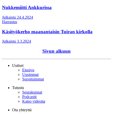
Nukkemiitti Ankkurissa
Julkaistu 24.4.2024
Harrastus
Käsityökerho maanantaisin Tuiran kirkolla
Julkaistu 3.3.2024
Sivun alkuun
Uutiset
Etusivu
Uusimmat
Suosituimmat
Tutustu
Seurakunnat
Podcastit
Katso videoita
Ota yhteyttä