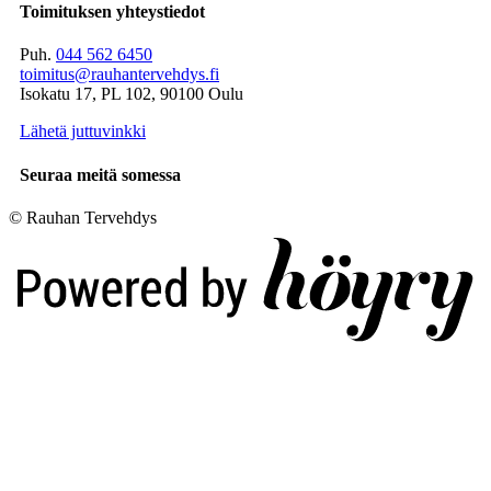
Toimituksen yhteystiedot
Puh.
044 562 6450
toimitus@rauhantervehdys.fi
Isokatu 17, PL 102, 90100 Oulu
Lähetä juttuvinkki
Seuraa meitä somessa
© Rauhan Tervehdys
Digi- ja mainostoimisto Höyry Rovaniemi ja Oulu