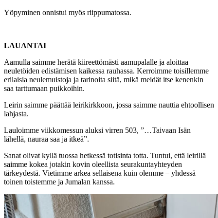
Yöpyminen onnistui myös riippumatossa.
LAUANTAI
Aamulla saimme herätä kiireettömästi aamupalalle ja aloittaa
neuletöiden edistämisen kaikessa rauhassa. Kerroimme toisillemme
erilaisia neulemuistoja ja tarinoita siitä, mikä meidät itse kenenkin
saa tarttumaan puikkoihin.
Leirin saimme päättää leirikirkkoon, jossa saimme nauttia ehtoollisen
lahjasta.
Lauloimme viikkomessun aluksi virren 503, ”…Taivaan Isän
lähellä, nauraa saa ja itkeä”.
Sanat olivat kyllä tuossa hetkessä totisinta totta. Tuntui, että leirillä
saimme kokea jotakin kovin oleellista seurakuntayhteyden
tärkeydestä. Vietimme arkea sellaisena kuin olemme – yhdessä
toinen toistemme ja Jumalan kanssa.