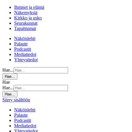
Ihmiset ja elämä
Näkemyksiä
Kirkko ja usko
Seurakunnat
Tapahtumat
Näköislehti
Palaute
Podcastit
Mediatiedot
Yhteystiedot
Hae...
Hae...
Hae
Hae...
Hae...
Siirry sisältöön
Näköislehti
Palaute
Podcastit
Mediatiedot
Yhteystiedot