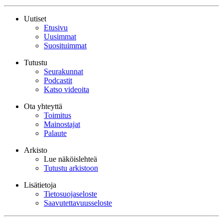
Uutiset
Etusivu
Uusimmat
Suosituimmat
Tutustu
Seurakunnat
Podcastit
Katso videoita
Ota yhteyttä
Toimitus
Mainostajat
Palaute
Arkisto
Lue näköislehteä
Tutustu arkistoon
Lisätietoja
Tietosuojaseloste
Saavutettavuusseloste