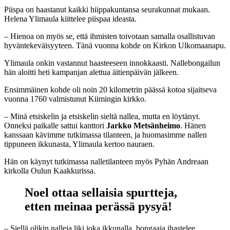
Piispa on haastanut kaikki hiippakuntansa seurakunnat mukaan.
Helena Ylimaula kiittelee piispaa ideasta.
– Hienoa on myös se, että ihmisten toivotaan samalla osallistuvan
hyväntekeväisyyteen. Tänä vuonna kohde on Kirkon Ulkomaanapu.
Ylimaula onkin vastannut haasteeseen innokkaasti. Nallebongailun
hän aloitti heti kampanjan alettua äitienpäivän jälkeen.
Ensimmäinen kohde oli noin 20 kilometrin päässä kotoa sijaitseva
vuonna 1760 valmistunut Kiimingin kirkko.
– Minä etsiskelin ja etsiskelin sieltä nallea, mutta en löytänyt.
Onneksi paikalle sattui kanttori
Jarkko Metsänheimo
. Hänen
kanssaan kävimme tutkimassa tilanteen, ja huomasimme nallen
tippuneen ikkunasta, Ylimaula kertoo nauraen.
Hän on käynyt tutkimassa nalletilanteen myös Pyhän Andreaan
kirkolla Oulun Kaakkurissa.
Noel ottaa sellaisia spurtteja,
etten meinaa perässä pysyä!
– Siellä olikin nalleja liki joka ikkunalla, bongaaja ihastelee.