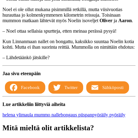
Noel ei ole ollut mukana pisimmillä retkillä, mutta viisivuotias
hurauttaa jo kolmenkymmenen kilometrin reissuja. Toisinaan
mummon matkaan lähtevät myös Noelin isoveljet
Oliver
ja
Aaron
.
– Noel ottaa sellaisia spurtteja, etten meinaa perässä pysyä!
Kun Linnanmaan nallet on bongattu, kaksikko suuntaa Noelin kotia
kohti. Mutta ei ihan suorinta reittiä. Mummolla on nimittäin ehdotus:
– Lähdetäänkö jätskille?
Jaa sivu eteenpäin
Facebook
Twitter
Sähköposti
Lue artikkeliin liittyviä aiheita
helena ylimaula
mummo
nallebongaus
piispanpyöräily
pyöräily
Mitä mieltä olit artikkelista?