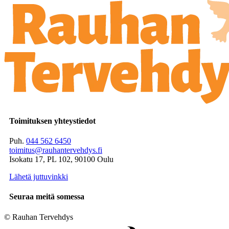
Toimituksen yhteystiedot
Puh.
044 562 6450
toimitus@rauhantervehdys.fi
Isokatu 17, PL 102, 90100 Oulu
Lähetä juttuvinkki
Seuraa meitä somessa
© Rauhan Tervehdys
Digi- ja mainostoimisto Höyry Rovaniemi ja Oulu