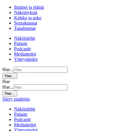
Ihmiset ja elämä
Näkemyksiä
Kirkko ja usko
Seurakunnat
Tapahtumat
Näköislehti
Palaute
Podcastit
Mediatiedot
Yhteystiedot
Hae...
Hae...
Hae
Hae...
Hae...
Siirry sisältöön
Näköislehti
Palaute
Podcastit
Mediatiedot
Yhteystiedot