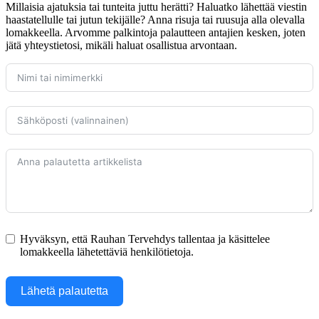
Millaisia ajatuksia tai tunteita juttu herätti? Haluatko lähettää viestin
haastatellulle tai jutun tekijälle? Anna risuja tai ruusuja alla olevalla
lomakkeella. Arvomme palkintoja palautteen antajien kesken, joten
jätä yhteystietosi, mikäli haluat osallistua arvontaan.
Hyväksyn, että Rauhan Tervehdys tallentaa ja käsittelee
lomakkeella lähetettäviä henkilötietoja.
Lähetä palautetta