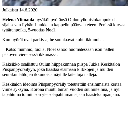
Julkaistu 14.6.2020
Helena Ylimaula
pysäköi pyöränsä Oulun yliopistokampuksella
sijaitsevan Pyhän Luukkaan kappelin pääoven eteen. Perässä kurvaa
tyttärenpoika, 5-vuotias
Noel
.
Kun pyörät ovat parkissa, he suuntaavat kohti ikkunoita.
– Katso mummo, tuolla, Noel sanoo huomatessaan ison nallen
pääoven viereisessä ikkunassa.
Kaksikko osallistuu Oulun hiippakunnan piispa Jukka Keskitalon
Piispanpyöräilyyn, joka haastaa etsimään kirkkojen ja muiden
seurakuntatilojen ikkunoista näytille laitettuja nalleja.
Keskitalon ideoima Piispanpyöräily toteutettiin ensimmäistä kertaa
viime syksynä. Korona muutti tämän vuoden suunnitelmia, ja nyt
tapahtuma toimii ison yleisötapahtuman sijaan haastekampanjana.