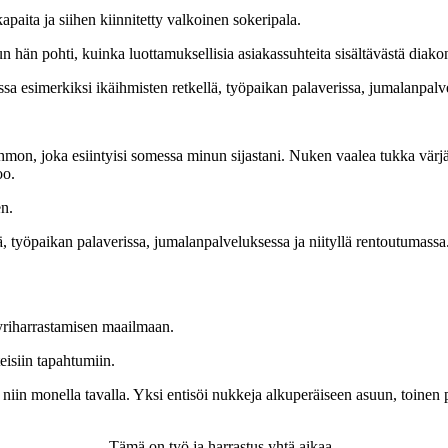
paita ja siihen kiinnitetty valkoinen sokeripala.
n hän pohti, kuinka luottamuksellisia asiakassuhteita sisältävästä diakoni
ssa esimerkiksi ikäihmisten retkellä, työpaikan palaverissa, jumalanpalv
ahmon, joka esiintyisi somessa minun
sijastani. Nuken vaalea tukka värjät
oo.
n.
ä, työpaikan palaverissa, jumalanpalveluksessa ja niityllä rentoutumassa
yriharrastamisen
maailmaan.
eisiin tapahtumiin.
a niin monella
tavalla. Yksi entisöi nukkeja alkuperäiseen asuun, toinen p
Tämä on työ ja harrastus yhtä aikaa.