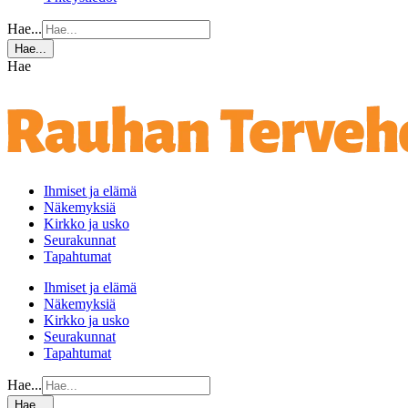
Hae...
Hae...
Hae
Ihmiset ja elämä
Näkemyksiä
Kirkko ja usko
Seurakunnat
Tapahtumat
Ihmiset ja elämä
Näkemyksiä
Kirkko ja usko
Seurakunnat
Tapahtumat
Hae...
Hae...