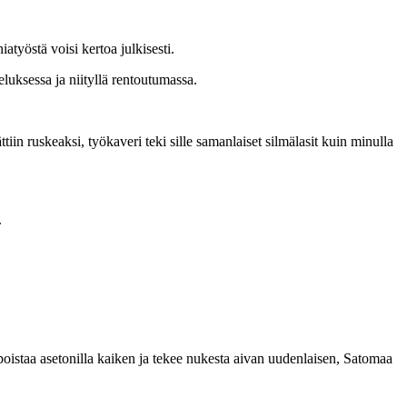
atyöstä voisi kertoa julkisesti.
eluksessa ja niityllä rentoutumassa.
tiin ruskeaksi, työkaveri teki sille samanlaiset silmälasit kuin minulla
.
oistaa asetonilla kaiken ja
tekee nukesta aivan uudenlaisen, Satomaa