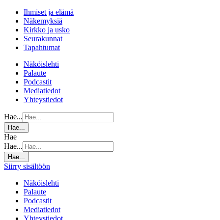
Ihmiset ja elämä
Näkemyksiä
Kirkko ja usko
Seurakunnat
Tapahtumat
Näköislehti
Palaute
Podcastit
Mediatiedot
Yhteystiedot
Hae...
Hae...
Hae
Hae...
Hae...
Siirry sisältöön
Näköislehti
Palaute
Podcastit
Mediatiedot
Yhteystiedot