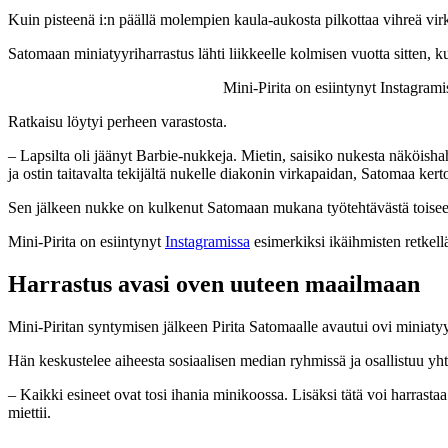
Kuin pisteenä i:n päällä molempien kaula-aukosta pilkottaa vihreä virka
Satomaan miniatyyriharrastus lähti liikkeelle kolmisen vuotta sitten, ku
Mini-Pirita on esiintynyt Instagrami
Ratkaisu löytyi
perheen varastosta.
– Lapsilta oli jäänyt Barbie-nukkeja. Mietin, saisiko nukesta näköish
ja ostin taitavalta tekijältä nukelle diakonin virkapaidan, Satomaa kert
Sen jälkeen nukke on kulkenut Satomaan mukana työtehtävästä toisee
Mini-Pirita on esiintynyt
Instagramissa
esimerkiksi ikäihmisten retkell
Harrastus avasi oven uuteen maailmaan
Mini-Piritan syntymisen jälkeen Pirita Satomaalle avautui ovi miniaty
Hän keskustelee aiheesta sosiaalisen median ryhmissä ja osallistuu
yht
– Kaikki esineet ovat tosi ihania minikoossa. Lisäksi tätä voi harrasta
miettii.