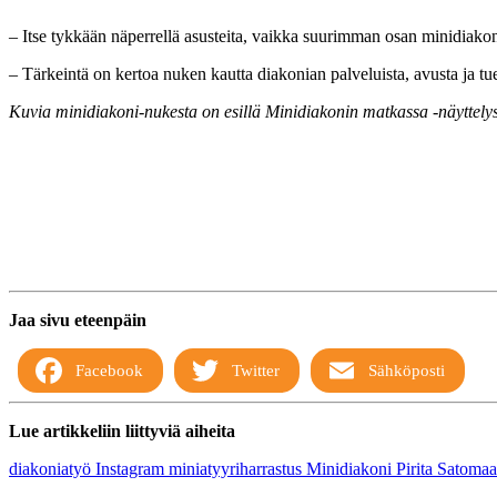
– Itse tykkään näperrellä asusteita, vaikka suurimman osan minidiakonin
– Tärkeintä on kertoa nuken kautta diakonian palveluista, avusta ja tu
Kuvia minidiakoni-nukesta on esillä Minidiakonin matkassa -näyttelys
Jaa sivu eteenpäin
Facebook
Twitter
Sähköposti
Lue artikkeliin liittyviä aiheita
diakoniatyö
Instagram
miniatyyriharrastus
Minidiakoni
Pirita Satomaa