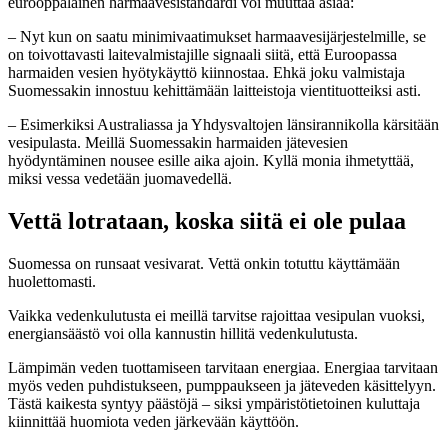
eurooppalainen harmaavesistandardi voi muuttaa asiaa:
– Nyt kun on saatu minimivaatimukset harmaavesijärjestelmille, se
on toivottavasti laitevalmistajille signaali siitä, että Euroopassa
harmaiden vesien hyötykäyttö kiinnostaa. Ehkä joku valmistaja
Suomessakin innostuu kehittämään laitteistoja vientituotteiksi asti.
– Esimerkiksi Australiassa ja Yhdysvaltojen länsirannikolla kärsitään
vesipulasta. Meillä Suomessakin harmaiden jätevesien
hyödyntäminen nousee esille aika ajoin. Kyllä monia ihmetyttää,
miksi vessa vedetään juomavedellä.
Vettä lotrataan, koska siitä ei ole pulaa
Suomessa on runsaat vesivarat. Vettä onkin totuttu käyttämään
huolettomasti.
Vaikka vedenkulutusta ei meillä tarvitse rajoittaa vesipulan vuoksi,
energiansäästö voi olla kannustin hillitä vedenkulutusta.
Lämpimän veden tuottamiseen tarvitaan energiaa. Energiaa tarvitaan
myös veden puhdistukseen, pumppaukseen ja jäteveden käsittelyyn.
Tästä kaikesta syntyy päästöjä – siksi ympäristötietoinen kuluttaja
kiinnittää huomiota veden järkevään käyttöön.