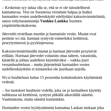
– Keskeisin syy taitaa olla se, että se ei ole taloudellisesti
kannattavaa.
Vesi on Suomessa verrattain halpaa ja lisäksi
harmaiden vesien uudelleenkäyttö edellyttäisi kaksoisviemäröintiä,
sanoo
erityisasiantuntija
Vuokko Laukka
Suomen
ympäristökeskuksesta.
Jätevedet erotellaan mustiin ja harmaisiin vesiin. Mustat ovat
peräisin wc:stä, harmaat syntyvät esimerkiksi keittiössä,
peseytymisessä ja pyykinpesussa.
Kaksoisviemäröinnillä mustat ja harmaat jätevedet pysyisivät
erillään.
Harmaat jätevedet voitaisiin ottaa talteen, varastoida,
käsitellä ja johtaa uudelleen käytettäväksi – vaikka juuri
vessanhuuhteluun – mutta järjestelmiä harmaiden vesien
uudelleenkäyttöön ei toistaiseksi ole juurikaan tarjolla.
Wc:n huuhteluun kuluu 15 prosenttia kotitalouksien käyttämästä
vedestä.
– Jos tuotokset huuhtoisi vedellä, joka on jo kertaalleen käytetty
suihkussa tai keittiössä, syntyisi
pitkällä
aikavälillä säästöä.
Vaatimatonta, mutta säästöä kumminkin.
Harmaiden vesien hyödyntämistä kannattaa Laukan mukaan joka