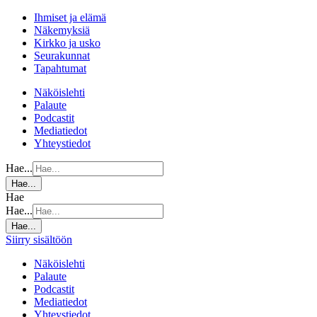
Ihmiset ja elämä
Näkemyksiä
Kirkko ja usko
Seurakunnat
Tapahtumat
Näköislehti
Palaute
Podcastit
Mediatiedot
Yhteystiedot
Hae...
Hae...
Hae
Hae...
Hae...
Siirry sisältöön
Näköislehti
Palaute
Podcastit
Mediatiedot
Yhteystiedot