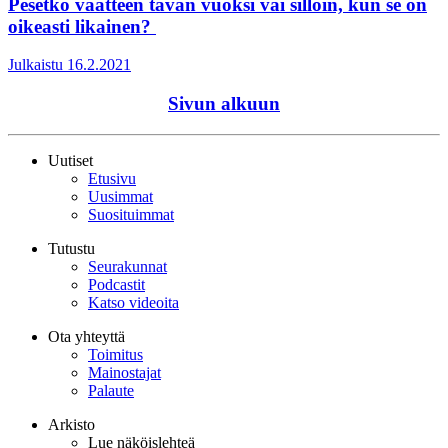
Pesetkö vaatteen tavan vuoksi vai silloin, kun se on
oikeasti likainen?
Julkaistu 16.2.2021
Sivun alkuun
Uutiset
Etusivu
Uusimmat
Suosituimmat
Tutustu
Seurakunnat
Podcastit
Katso videoita
Ota yhteyttä
Toimitus
Mainostajat
Palaute
Arkisto
Lue näköislehteä