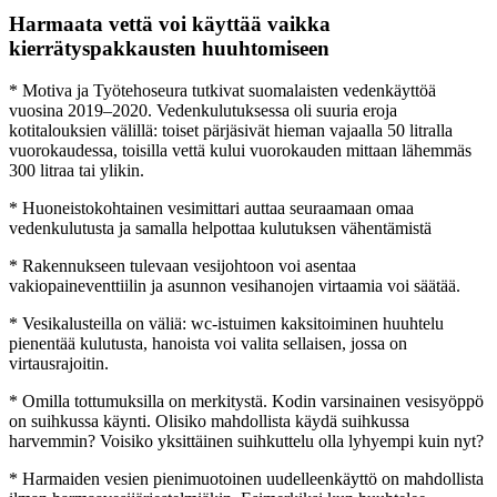
Harmaata vettä voi käyttää vaikka
kierrätyspakkausten huuhtomiseen
* Motiva ja Työtehoseura tutkivat s
uomalaisten vedenkäyttöä
vuosina
2019–2020.
Vedenkulutuksessa oli suuria eroja
kotitalouksien välillä: toiset pärjäsivät hieman vajaalla 50 litralla
vuorokaudessa, toisilla vettä kului vuorokauden mittaan lähemmäs
300 litraa tai ylikin.
* Huoneistokohtainen vesimittari auttaa seuraamaan omaa
vedenkulutusta ja samalla helpottaa kulutuksen vähentämistä
* Rakennukseen tulevaan vesijohtoon voi asentaa
vakiopaineventtiilin ja asunnon vesihanojen virtaamia voi säätää.
* Vesikalusteilla on väliä: wc-istuimen kaksitoiminen huuhtelu
pienentää kulutusta, hanoista voi valita sellaisen, jossa on
virtausrajoitin.
* Omilla tottumuksilla on merkitystä. Kodin varsinainen vesisyöppö
on suihkussa käynti. Olisiko mahdollista käydä suihkussa
harvemmin? Voisiko yksittäinen suihkuttelu olla lyhyempi kuin nyt?
* Harmaiden vesien pienimuotoinen uudelleenkäyttö on mahdollista