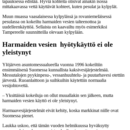
tapauksessa edistää. Hyviä kohteita olisivat ainakin isossa
mittakaavassa vettä käyttävät kohteet, kuten pesulat ja kylpylät.
Muun muassa vaasalaisessa kylpylässä ja rovaniemeläisessä
pesulassa on kokeiltu harmaiden vesien talteenottoa ja
uudelleenkäyttöä. Sellaista on kaavailtu myös esimerkiksi
Tampereelle suunnitteilla olevaan kylpylään.
Harmaiden vesien hyötykäyttö ei ole
yleistynyt
Ylöjärven asuntomessualueella vuonna 1996 kokeiltiin
ensimmäisenä Suomessa kunnallista kaksivesijärjestelmää.
Messutalojen pyykinpesu-, vessanhuuhtelu- ja puutarhavesi otettiin
järvestä. Ruoanlaittoon ja suihkuihin käytettiin normaalia
vesijohtovettä.
– Yksittäisiä kokeiluja on ollut muuallakin sen jälkeen, mutta
harmaiden vesien käyttö ei ole yleistynyt.
Harmaavesijärjestelmät eivät kehity, koska markkinat niille ovat
Suomessa pienet.
Laukka uskoo, että tämän vuoden helmikuussa hyväksytty