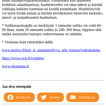
ilman harmaavesijärjestelmiäkin. Esimerkiksi kun huuhtelee
keittiössä salaattiaineksia, huuhteluveden voi ottaa talteen ja käyttää
vaikkapa kukkien kasteluun tai kesällä puutarhaan. Huuhteluvesiä
voi myös kerätä astiaan ja käyttää kierrätykseen menevien kartonki-,
muovi- ja lasipakkausten huuhteluun.
* Suihkussaoloajalla on merkitystä: 5 minuutin suihku vie vettä 60–
90 litraa, mutta 20 minuutin suihku jo 240–360 litraa, riippuen siitä
minkä suuruiseksi hanojen vedenvirtaama on säädetty.
* Vesiasiaa lisää esimerkiksi täällä:
www.motiva.fi/koti_ja_asuminen/hyva_arki_kotona/vedenkulutus
https://www.vesi.fi/vesitieto/
www.ekopaasto.fi
Jaa sivu eteenpäin
Facebook
Twitter
Sähköposti