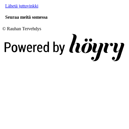
Lähetä juttuvinkki
Seuraa meitä somessa
© Rauhan Tervehdys
Digi- ja mainostoimisto Höyry Rovaniemi ja Oulu