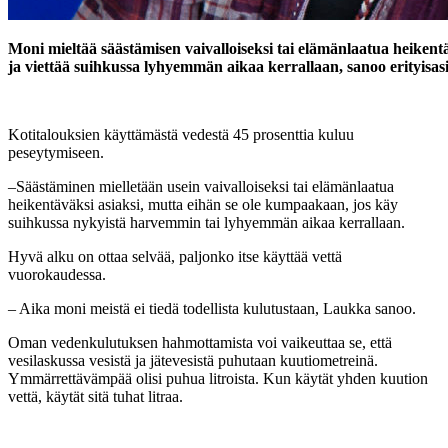
Moni mieltää säästämisen vaivalloiseksi tai elämänlaatua heiken
ja viettää suihkussa lyhyemmän aikaa kerrallaan, sanoo erityis
Kotitalouksien käyttämästä vedestä 45 prosenttia kuluu
peseytymiseen.
–Säästäminen mielletään usein vaivalloiseksi tai elämänlaatua
heikentäväksi asiaksi, mutta eihän se ole kumpaakaan, jos käy
suihkussa nykyistä harvemmin tai lyhyemmän aikaa kerrallaan.
Hyvä alku on ottaa selvää, paljonko itse käyttää vettä
vuorokaudessa.
– Aika moni meistä ei tiedä todellista kulutustaan, Laukka sanoo.
Oman vedenkulutuksen hahmottamista voi vaikeuttaa se, että
vesilaskussa vesistä ja jätevesistä puhutaan kuutiometreinä.
Ymmärrettävämpää olisi puhua litroista. Kun käytät yhden kuution
vettä, käytät sitä tuhat litraa.