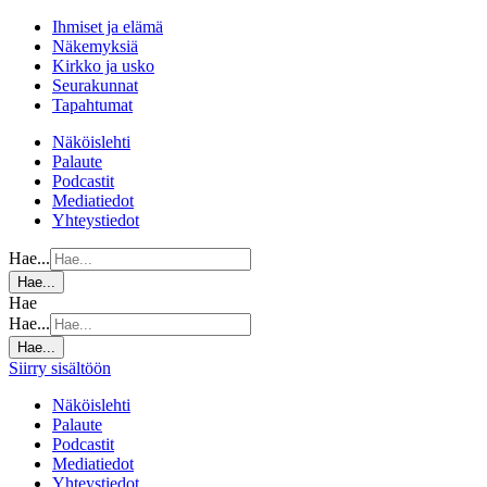
Ihmiset ja elämä
Näkemyksiä
Kirkko ja usko
Seurakunnat
Tapahtumat
Näköislehti
Palaute
Podcastit
Mediatiedot
Yhteystiedot
Hae...
Hae...
Hae
Hae...
Hae...
Siirry sisältöön
Näköislehti
Palaute
Podcastit
Mediatiedot
Yhteystiedot