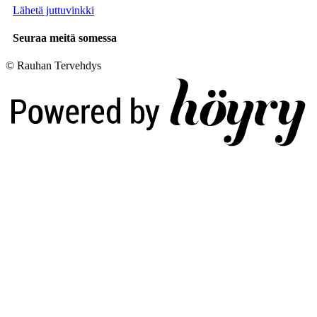
Lähetä juttuvinkki
Seuraa meitä somessa
© Rauhan Tervehdys
Digi- ja mainostoimisto Höyry Rovaniemi ja Oulu