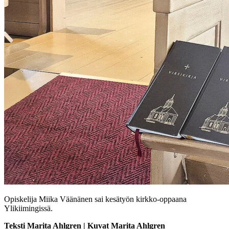
Opiskelija Miika Väänänen sai kesätyön kirkko-oppaana
Ylikiimingissä.
Teksti Marita Ahlgren | Kuvat Marita Ahlgren