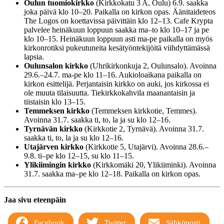
Oulun tuomiokirkko
(Kirkkokatu 3 A, Oulu) 6.9. saakka
joka päivä klo 10–20. Paikalla on kirkon opas. Äänitaideteos
The Logos on koettavissa päivittäin klo 12–13. Cafe Krypta
palvelee heinäkuun loppuun saakka ma–to klo 10–17 ja pe
klo 10–15. Heinäkuun loppuun asti ma-pe paikalla on myös
kirkonrotiksi pukeutuneita kesätyöntekijöitä viihdyttämässä
lapsia.
Oulunsalon kirkko
(Uhrikirkonkuja 2, Oulunsalo). Avoinna
29.6.–24.7. ma-pe klo 11–16. Aukioloaikana paikalla on
kirkon esittelijä. Perjantaisin kirkko on auki, jos kirkossa ei
ole muuta tilaisuutta. Tiekirkkokahvila maanantaisin ja
tiistaisin klo 13–15.
Temmeksen kirkko
(Temmeksen kirkkotie, Temmes).
Avoinna 31.7. saakka ti, to, la ja su klo 12–16.
Tyrnävän kirkko
(Kirkkotie 2, Tyrnävä). Avoinna 31.7.
saakka ti, to, la ja su klo 12–16.
Utajärven kirkko
(Kirkkotie 5, Utajärvi). Avoinna 28.6.–
9.8. ti–pe klo 12–15, su klo 11–15.
Ylikiimingin kirkko
(Kirkkomäki 20, Ylikiiminki). Avoinna
31.7. saakka ma–pe klo 12–18. Paikalla on kirkon opas.
Jaa sivu eteenpäin
Facebook
Twitter
Sähköposti