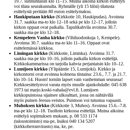
19.7. sunnuntaisin klo 11–15. Muina aikoina kirkon esittelyn
voi tilata seurakunnalta. Ryhmälle (yli 15 hlöä) tilatusta
esittelystä peritään 80 euron esittelymaksu.
Haukiputaan kirkko
(Kirkkotie 10, Haukipudas). Avoinna
31.7. saakka ma-to klo 12–18 sekä pe klo 12–17, jolloin
kirkon oppaat ovat paikalla. Tapulikahvila avoinna 30.7.
saakka ma-pe klo 12–18.
Kempeleen Vanha kirkko
(Vihiluodonkuja 1, Kempele).
Avoinna 30.7. saakka ma-to klo 11–16. Oppaat ovat
esittelemässä kirkkoa.
Limingan kirkko
(Kirkkotie, Liminka). Avoinna 31.7.
saakka ma-pe klo 10–16, jolloin paikalla kirkon esittelijä.
Kirkkokammarissa on tarjolla kahvia perjantaisin klo 10–12.
Lumijoen kirkko
(Ylipääntie 15, Lumijoki). Kirkko ja
kirkontorni ovat avoinna kolmena tiistaina: 23.6., 7.7. ja 21.7.
klo 10–14. Huom! torniin lapset vain vanhemman seurassa!
Kirkkoesittelynvoi varata myös muulle ajankohdalle: 045 638
1973 tai marjo.koski-vahala@evl.fi. Lumijoen
kirkkopuistossa sijaitsee ulkoalttari, jossa on nähtävillä
myös puinen Jeesus-veistos. Puistoon voi tutustua vapaasti.
Muhoksen kirkko
(Kirkkotie 3, Muhos). Avoinna 15.6.–7.8.
ma-pe klo 12–18. Tuolloin kirkossa esittelijä. Muina aikoina
esittelyä sopimuksen mukaan, p. 08 533 1174
(taloustoimisto) ma-pe, lisäksi 040 134 5207
(kirkkoherranvirasto) ma, ke, pe.