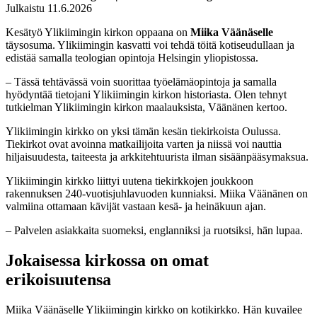
Julkaistu 11.6.2026
Kesätyö Ylikiimingin kirkon oppaana on
Miika Väänäselle
täysosuma. Ylikiimingin kasvatti voi tehdä töitä kotiseudullaan ja
edistää samalla teologian opintoja Helsingin yliopistossa.
– Tässä tehtävässä voin suorittaa työelämäopintoja ja samalla
hyödyntää tietojani Ylikiimingin kirkon historiasta. Olen tehnyt
tutkielman Ylikiimingin kirkon maalauksista, Väänänen kertoo.
Ylikiimingin kirkko on yksi tämän kesän tiekirkoista Oulussa.
Tiekirkot ovat avoinna matkailijoita varten ja niissä voi nauttia
hiljaisuudesta, taiteesta ja arkkitehtuurista ilman sisäänpääsymaksua.
Ylikiimingin kirkko liittyi uutena tiekirkkojen joukkoon
rakennuksen 240-vuotisjuhlavuoden kunniaksi. Miika Väänänen on
valmiina ottamaan kävijät vastaan kesä- ja heinäkuun ajan.
– Palvelen asiakkaita suomeksi, englanniksi ja ruotsiksi, hän lupaa.
Jokaisessa kirkossa on omat
erikoisuutensa
Miika Väänäselle Ylikiimingin kirkko on kotikirkko. Hän kuvailee