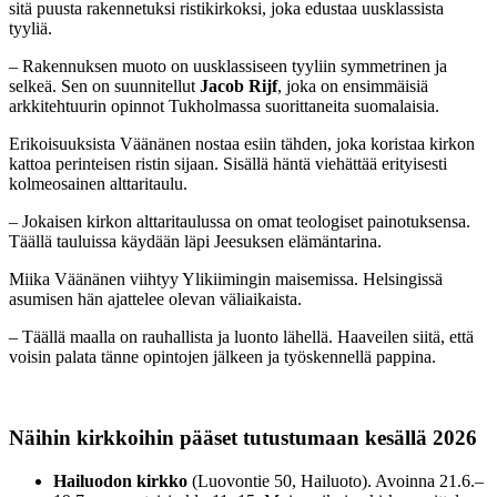
sitä puusta rakennetuksi ristikirkoksi, joka edustaa uusklassista
tyyliä.
– Rakennuksen muoto on uusklassiseen tyyliin symmetrinen ja
selkeä. Sen on suunnitellut
Jacob Rijf
, joka on ensimmäisiä
arkkitehtuurin opinnot Tukholmassa suorittaneita suomalaisia.
Erikoisuuksista Väänänen nostaa esiin tähden, joka koristaa kirkon
kattoa perinteisen ristin sijaan. Sisällä häntä viehättää erityisesti
kolmeosainen alttaritaulu.
– Jokaisen kirkon alttaritaulussa on omat teologiset painotuksensa.
Täällä tauluissa käydään läpi Jeesuksen elämäntarina.
Miika Väänänen viihtyy Ylikiimingin maisemissa. Helsingissä
asumisen hän ajattelee olevan väliaikaista.
– Täällä maalla on rauhallista ja luonto lähellä. Haaveilen siitä, että
voisin palata tänne opintojen jälkeen ja työskennellä pappina.
Näihin kirkkoihin pääset tutustumaan kesällä 2026
Hailuodon kirkko
(Luovontie 50, Hailuoto). Avoinna 21.6.–