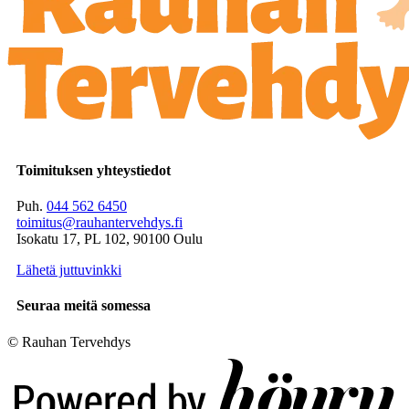
Toimituksen yhteystiedot
Puh.
044 562 6450
toimitus@rauhantervehdys.fi
Isokatu 17, PL 102, 90100 Oulu
Lähetä juttuvinkki
Seuraa meitä somessa
© Rauhan Tervehdys
Digi- ja mainostoimisto Höyry Rovaniemi ja Oulu