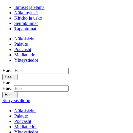
Ihmiset ja elämä
Näkemyksiä
Kirkko ja usko
Seurakunnat
Tapahtumat
Näköislehti
Palaute
Podcastit
Mediatiedot
Yhteystiedot
Hae...
Hae...
Hae
Hae...
Hae...
Siirry sisältöön
Näköislehti
Palaute
Podcastit
Mediatiedot
Yhteystiedot