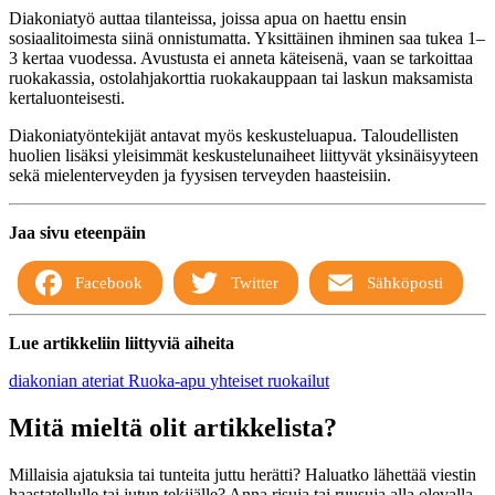
Diakoniatyö auttaa tilanteissa, joissa apua on haettu ensin
sosiaalitoimesta siinä onnistumatta. Yksittäinen ihminen saa tukea 1–
3 kertaa vuodessa. Avustusta ei anneta käteisenä, vaan se tarkoittaa
ruokakassia, ostolahjakorttia ruokakauppaan tai laskun maksamista
kertaluonteisesti.
Diakoniatyöntekijät antavat myös keskusteluapua. Taloudellisten
huolien lisäksi yleisimmät keskustelunaiheet liittyvät yksinäisyyteen
sekä mielenterveyden ja fyysisen terveyden haasteisiin.
Jaa sivu eteenpäin
Facebook
Twitter
Sähköposti
Lue artikkeliin liittyviä aiheita
diakonian ateriat
Ruoka-apu
yhteiset ruokailut
Mitä mieltä olit artikkelista?
Millaisia ajatuksia tai tunteita juttu herätti? Haluatko lähettää viestin
haastatellulle tai jutun tekijälle? Anna risuja tai ruusuja alla olevalla