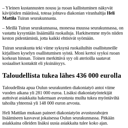
– Yleinen kustannusten nousu ja ruoan kallistuminen näkyvät
kävijöiden määrässä, toteaa johtava diakonian viranhaltija
Heli
Mattila
Tuiran seurakunnasta.
– Meillä Tuiran seurakunnassa, monessa muussa seurakunnassa, on
vastattu kysyntään lisäämällä ruokailuja. Harkitsemme myös niiden
keston pidentämistä, jotta kaikki ehtisivät syömään.
Tuiran seurakunta teki viime syksynä ruokailuihin osallistuneille
kirjallisen kyselyn osallistumisen syistä. Moni kertoi syyksi ruoan
korkean hinnan. Toinen merkittävä syy oli aterioilla saatavat
sosiaaliset kontaktit eli yksinäisyys.
Taloudellista tukea lähes 436 000 eurolla
Taloudellista apua Oulun seurakuntien diakoniatyö antoi viime
vuoden aikana yli 281 000 euroa. Lisäksi diakoniatyöntekijät
auttoivat asiakkaita hakemaan avustusta muilta tukea myöntäviltä
tahoilta yhteensä yli 148 000 euron arvosta.
Heli Mattilan mukaan paineet diakoniatyön avustusrahojen
lisäämiseen kasvavat jokaisessa Oulun seurakunnassa. Pitkään
asiakkaina olleiden lisäksi uusia asiakkaita tulee koko ajan.