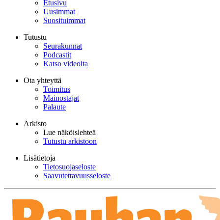
Etusivu
Uusimmat
Suosituimmat
Tutustu
Seurakunnat
Podcastit
Katso videoita
Ota yhteyttä
Toimitus
Mainostajat
Palaute
Arkisto
Lue näköislehteä
Tutustu arkistoon
Lisätietoja
Tietosuojaseloste
Saavutettavuusseloste