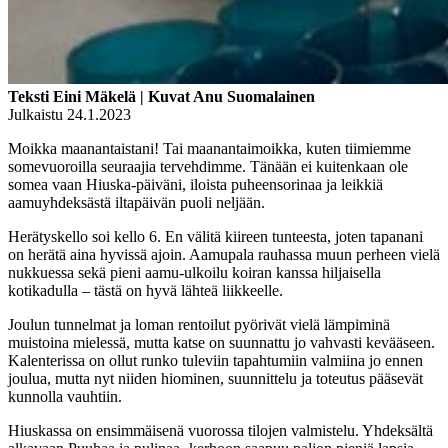
Teksti Eini Mäkelä | Kuvat Anu Suomalainen
Julkaistu 24.1.2023
Moikka maanantaistani! Tai maanantaimoikka, kuten tiimiemme
somevuoroilla seuraajia tervehdimme. Tänään ei kuitenkaan ole
somea vaan Hiuska-päiväni, iloista puheensorinaa ja leikkiä
aamuyhdeksästä iltapäivän puoli neljään.
Herätyskello soi kello 6. En välitä kiireen tunteesta, joten tapanani
on herätä aina hyvissä ajoin. Aamupala rauhassa muun perheen vielä
nukkuessa sekä pieni aamu-ulkoilu koiran kanssa hiljaisella
kotikadulla – tästä on hyvä lähteä liikkeelle.
Joulun tunnelmat ja loman rentoilut pyörivät vielä lämpiminä
muistoina mielessä, mutta katse on suunnattu jo vahvasti kevääseen.
Kalenterissa on ollut runko tuleviin tapahtumiin valmiina jo ennen
joulua, mutta nyt niiden hiominen, suunnittelu ja toteutus pääsevät
kunnolla vauhtiin.
Hiuskassa on ensimmäisenä vuorossa tilojen valmistelu. Yhdeksältä