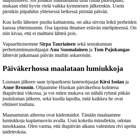
saapumiseen. Jos jonakin maanantaina unta riittää pidempään,
mukaan ehtii hyvin vielä vaikka kymmenen jälkeenkin. Usein
pienikin piipahdus yhteisessä hetkessä piristää päivää.
Kun kello lähenee puolta kahtatoista, on aika siivota leikit perheiden
kanssa yhteistuumin. Osa lapsista ilmaisee eriävän mielipiteensä. On
niin kivaa, että ei malttaisi lähteä pois.
Vapaaehtoisemme
Sirpa Tauriainen
sekä seurakunnan
perhetoiminnanohjaajat
Anu Suomalainen
ja
Tom Pajukangas
lähtevät jatkamaan päivän muihin askareisiin.
Päiväkerhossa maalataan lumiukkoja
Lounaan jälkeen saan työparikseni lastenohjaajat
Kirsi Isolan
ja
Anne Brunnin
. Ohjaamme Hiuskan päiväkerhoa kolmena
iltapäivänä viikossa, ja voi miten mukava on nähdä ryhmä pitkän
joululoman jälkeen, sekä kuulla lapsilta, mitä kaikkea he ovat
ehtineet touhuta.
Maanantaisin aiheena ovat kädentaidot. Tänään maalaamme
lumiukkoja kuplamuovin avulla. Uusi kokeilu minullekin, odotan
innokkaana. Olen varma, että iltapäivän aikana valmistuu rivi upeita
taideteoksia.