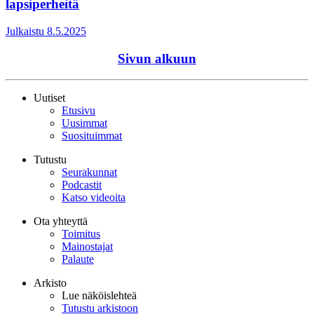
lapsiperheitä
Julkaistu 8.5.2025
Sivun alkuun
Uutiset
Etusivu
Uusimmat
Suosituimmat
Tutustu
Seurakunnat
Podcastit
Katso videoita
Ota yhteyttä
Toimitus
Mainostajat
Palaute
Arkisto
Lue näköislehteä
Tutustu arkistoon