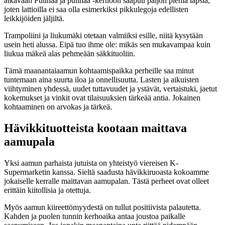
alkavaan Puuhaa ja pulinaa -kerhoon saapuu paljon pieniä lapsia,
joten lattioilla ei saa olla esimerkiksi pikkulegoja edellisten
leikkijöiden jäljiltä.
Trampoliini ja liukumäki otetaan valmiiksi esille, niitä kysytään
usein heti alussa. Eipä tuo ihme ole: mikäs sen mukavampaa kuin
liukua mäkeä alas pehmeään säkkituoliin.
Tämä maanantaiaamun kohtaamispaikka perheille saa minut
tuntemaan aina suurta iloa ja onnellisuutta. Lasten ja aikuisten
viihtyminen yhdessä, uudet tuttavuudet ja ystävät, vertaistuki, jaetut
kokemukset ja vinkit ovat tilaisuuksien tärkeää antia. Jokainen
kohtaaminen on arvokas ja tärkeä.
Hävikkituotteista kootaan maittava
aamupala
Yksi aamun parhaista jutuista on yhteistyö viereisen K-
Supermarketin kanssa. Sieltä saadusta hävikkiruoasta kokoamme
jokaiselle kerralle maittavan aamupalan. Tästä perheet ovat olleet
erittäin kiitollisia ja otettuja.
Myös aamun kiireettömyydestä on tullut positiivista palautetta.
Kahden ja puolen tunnin kerhoaika antaa joustoa paikalle