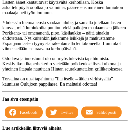
Lasten äänet kantautuvat käytävältä kerhotilaan. Koska
askartelupöytä odottaa jo valmiina, pääsee ensimmäinen lumiukon
maalaaja heti työn touhuun.
Yhdeksän hienoa teosta saadaan alulle, ja samalla jutellaan lasten
kanssa, mitä lumiukoilta puuttuu vielä pallojen maalaamisen jälkeen.
Porkkana- tai omenanenä, pipo, käsilaukku – näitä ainakin
ehdotetaan. Nyt kuitenkin jatkamme leikkejä ja matkustamme
Espanjaan lasten tyynyistä rakentamalla lentokoneella. Lumiukot
viimeistellään seuraavana kerhopäivänä.
Odottava ja innostunut olo on myös tulevista tapahtumista.
Keskiviikon iltaperhekerho vietetään poikkeuksellisesti ulkona ja
yhteinen iltapala nautitaan Hintan seurakuntatalon grillikatoksessa.
Torstaina on uusi tapahtuma ”Ilta itselle – äitien virkistysilta”
kauniissa Oulujoen pappilassa. En malttaisi odottaa!
Jaa sivu eteenpäin
Facebook
Twitter
Sähköposti
Lue artikkeliin liittyviä aiheita