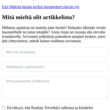
Eini Mäkelä
hiuska
kerhot
lapsiperheet
päivän työ
Mitä mieltä olit artikkelista?
Millaisia ajatuksia tai tunteita juttu herätti? Haluatko lähettää viestin
haastatellulle tai jutun tekijälle? Anna risuja tai ruusuja alla olevalla
lomakkeella. Arvomme palkintoja palautteen antajien kesken, joten
jätä yhteystietosi, mikäli haluat osallistua arvontaan.
Hyväksyn, että Rauhan Tervehdys tallentaa ja käsittelee