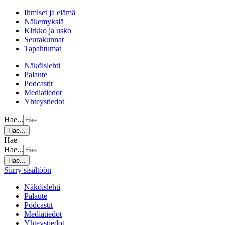
Ihmiset ja elämä
Näkemyksiä
Kirkko ja usko
Seurakunnat
Tapahtumat
Näköislehti
Palaute
Podcastit
Mediatiedot
Yhteystiedot
Hae...
Hae...
Hae
Hae...
Hae...
Siirry sisältöön
Näköislehti
Palaute
Podcastit
Mediatiedot
Yhteystiedot